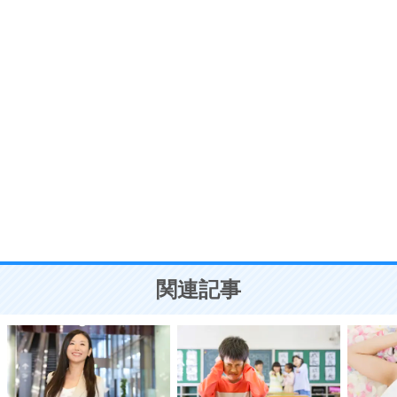
プラス思考
7
気持ちはなくていいから、とにかく癖にしてしま
う。
ポジティブ思考になる30の方法
自分磨き
8
いらない物は、徹底的に捨てる。
気品と美しさを身につける30の方法
勉強法
9
謙虚な人こそ、本当に強い人。
頭の使い方がうまくなる30の方法
恋愛学
10
人を好きになったら、まず相手を徹底的に信じる
ことが大切。
恋する人が知っておきたい30の大切なこと
関連記事