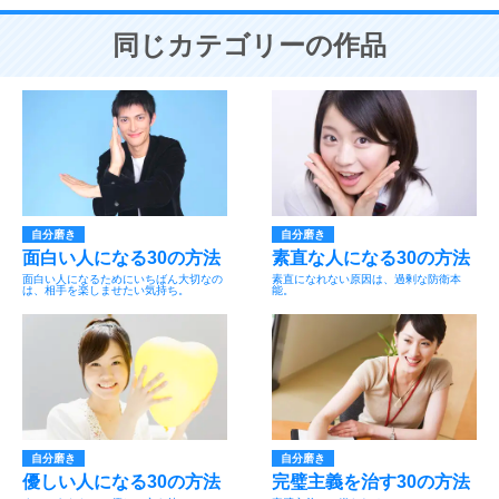
同じカテゴリーの作品
自分磨き
自分磨き
面白い人になる30の方法
素直な人になる30の方法
面白い人になるためにいちばん大切なの
素直になれない原因は、過剰な防衛本
は、相手を楽しませたい気持ち。
能。
自分磨き
自分磨き
優しい人になる30の方法
完璧主義を治す30の方法