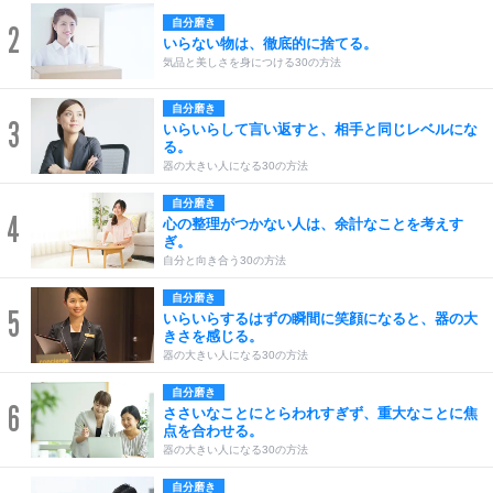
自分磨き
2
いらない物は、徹底的に捨てる。
気品と美しさを身につける30の方法
自分磨き
3
いらいらして言い返すと、相手と同じレベルにな
る。
器の大きい人になる30の方法
自分磨き
4
心の整理がつかない人は、余計なことを考えす
ぎ。
自分と向き合う30の方法
自分磨き
5
いらいらするはずの瞬間に笑顔になると、器の大
きさを感じる。
器の大きい人になる30の方法
自分磨き
6
ささいなことにとらわれすぎず、重大なことに焦
点を合わせる。
器の大きい人になる30の方法
自分磨き