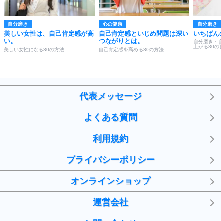
自分磨き
心の健康
自分磨き
美しい女性は、自己肯定感が高
自己肯定感といじめ問題は深い
いちばん
い。
つながりとは。
自分磨き・
上がる30の
美しい女性になる30の方法
自己肯定感を高める30の方法
代表メッセージ
よくある質問
利用規約
プライバシーポリシー
オンラインショップ
運営会社