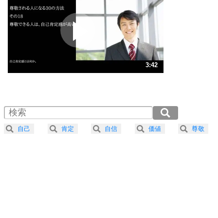
プラス思考
2
ポジティブになれない原因は、行動しないから。
ポジティブ思考になる30の方法
ストレス対策
3
人生、なんとかなるもの。
3:42
気楽に生きる30の方法
1.0倍速 （869KB 3分42秒）
1.5倍速 （579KB 2分28秒）
自分磨き
4
器の大きい人は、怒りを優しさで表現する。
2.0倍速 （435KB 1分51秒）
器の大きい人になる30の方法
2.5倍速 （348KB 1分28秒）
自己
肯定
自信
価値
尊敬
3.0倍速 （290KB 1分14秒）
プラス思考
5
ネガティブな人は、複雑に考える。
3.5倍速 （249KB 1分3秒）
ポジティブな人は、シンプルに考える。
4.0倍速 （218KB 55秒）
ポジティブ思考になる30の方法
ストレス対策
6
価値観を捨てると、いらいらも消える。
いらいらしない人になる30の方法