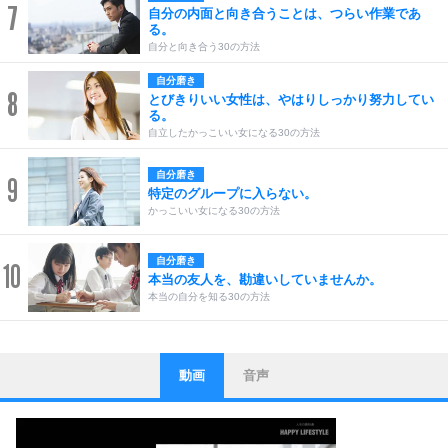
7
自分の内面と向き合うことは、つらい作業であ
る。
自分と向き合う30の方法
自分磨き
8
とびきりいい女性は、やはりしっかり努力してい
る。
自立したかっこいい女になる30の方法
自分磨き
9
特定のグループに入らない。
かっこいい女になる30の方法
自分磨き
10
本当の友人を、勘違いしていませんか。
本当の自分を知る30の方法
動画
音声
ストレス対策
1
他人と比べない。
いっそのこと、他人を見ない。
いらいらしない人になる30の方法