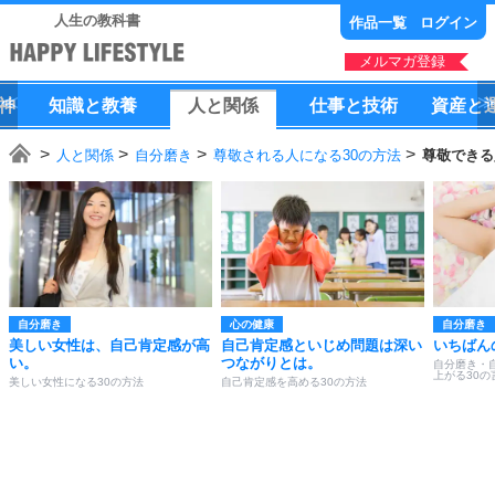
人生の教科書
作品一覧
ログイン
メルマガ登録
神
知識
と
教養
人
と
関係
仕事
と
技術
資産
と
人と関係
自分磨き
尊敬される人になる30の方法
尊敬できる
自分磨き
心の健康
自分磨き
美しい女性は、自己肯定感が高
自己肯定感といじめ問題は深い
いちばん
い。
つながりとは。
自分磨き・
上がる30の
美しい女性になる30の方法
自己肯定感を高める30の方法