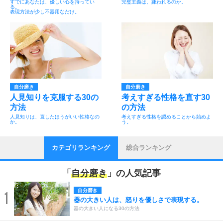
すでにあなたは、優しい心を持ってい
完璧主義は、嫌われるのか。
る。
表現方法が少し不器用なだけ。
自分磨き
自分磨き
人見知りを克服する30の
考えすぎる性格を直す30
方法
の方法
人見知りは、直したほうがいい性格なの
考えすぎる性格を認めることから始めよ
か。
う。
カテゴリランキング
総合ランキング
「
自分磨き
」の人気記事
自分磨き
1
器の大きい人は、怒りを優しさで表現する。
器の大きい人になる30の方法