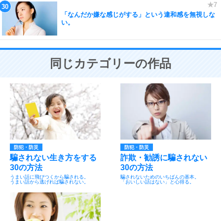
「なんだか嫌な感じがする」という違和感を無視しな
い。
同じカテゴリーの作品
防犯・防災
防犯・防災
騙されない生き方をする
詐欺・勧誘に騙されない
30の方法
30の方法
うまい話に飛びつくから騙される。
騙されないためのいちばんの基本。
うまい話から逃げれば騙されない。
「おいしい話はない」と心得る。