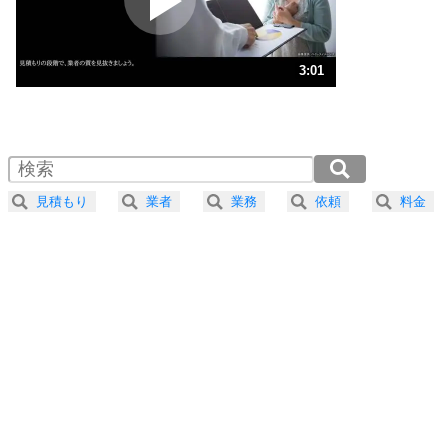
ストレス対策
3
人生、なんとかなるもの。
3:01
気楽に生きる30の方法
1.0倍速 （710KB 3分1秒）
1.5倍速 （474KB 2分1秒）
自分磨き
4
器の大きい人は、怒りを優しさで表現する。
2.0倍速 （355KB 1分30秒）
器の大きい人になる30の方法
2.5倍速 （285KB 1分12秒）
見積もり
業者
業務
依頼
料金
3.0倍速 （237KB 1分0秒）
プラス思考
5
ネガティブな人は、複雑に考える。
3.5倍速 （204KB 51秒）
ポジティブな人は、シンプルに考える。
4.0倍速 （178KB 45秒）
ポジティブ思考になる30の方法
ストレス対策
6
価値観を捨てると、いらいらも消える。
いらいらしない人になる30の方法
プラス思考
7
気持ちはなくていいから、とにかく癖にしてしま
う。
ポジティブ思考になる30の方法