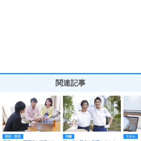
自分磨き
8
いらない物は、徹底的に捨てる。
気品と美しさを身につける30の方法
勉強法
9
謙虚な人こそ、本当に強い人。
頭の使い方がうまくなる30の方法
恋愛学
10
人を好きになったら、まず相手を徹底的に信じる
ことが大切。
恋する人が知っておきたい30の大切なこと
関連記事
防犯・防災
同棲
スキル