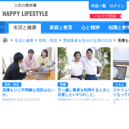
人生の教科書
作品一覧
ログイン
メルマガ登録
生活
と
健康
家庭
と
教育
心
と
精神
知識
と
教
生活と健康
防犯・防災
悪徳業者を見分ける30の方法
見積も
防犯・防災
同棲
スキル
見積もりに不明瞭な項目はない
引っ越し業者を利用するときに
スケジュ
か。
注意したい3つのこと。
くなって
悪徳業者を見分ける30の方法
同棲解消のトラブルを防ぐ30のポイント
仕事のトラ
法