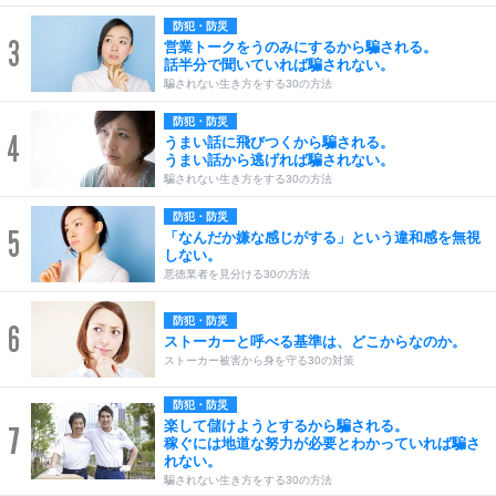
防犯・防災
3
営業トークをうのみにするから騙される。
話半分で聞いていれば騙されない。
騙されない生き方をする30の方法
防犯・防災
4
うまい話に飛びつくから騙される。
うまい話から逃げれば騙されない。
騙されない生き方をする30の方法
防犯・防災
5
「なんだか嫌な感じがする」という違和感を無視
しない。
悪徳業者を見分ける30の方法
防犯・防災
6
ストーカーと呼べる基準は、どこからなのか。
ストーカー被害から身を守る30の対策
防犯・防災
楽して儲けようとするから騙される。
7
稼ぐには地道な努力が必要とわかっていれば騙さ
れない。
騙されない生き方をする30の方法