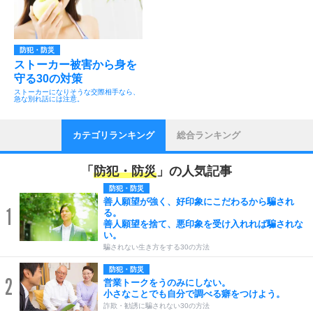
防犯・防災
ストーカー被害から身を
守る30の対策
ストーカーになりそうな交際相手なら、
急な別れ話には注意。
カテゴリランキング
総合ランキング
「
防犯・防災
」の人気記事
防犯・防災
善人願望が強く、好印象にこだわるから騙され
1
る。
善人願望を捨て、悪印象を受け入れれば騙されな
い。
騙されない生き方をする30の方法
防犯・防災
2
営業トークをうのみにしない。
小さなことでも自分で調べる癖をつけよう。
詐欺・勧誘に騙されない30の方法