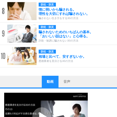
防犯・防災
8
情に弱いから騙される。
理性を大切にすれば騙されない。
騙されない生き方をする30の方法
防犯・防災
9
騙されないためのいちばんの基本。
「おいしい話はない」と心得る。
詐欺・勧誘に騙されない30の方法
防犯・防災
10
相場と比べて、安すぎないか。
悪徳業者を見分ける30の方法
動画
音声
ストレス対策
1
他人と比べない。
いっそのこと、他人を見ない。
いらいらしない人になる30の方法
プラス思考
2
ポジティブになれない原因は、行動しないから。
ポジティブ思考になる30の方法