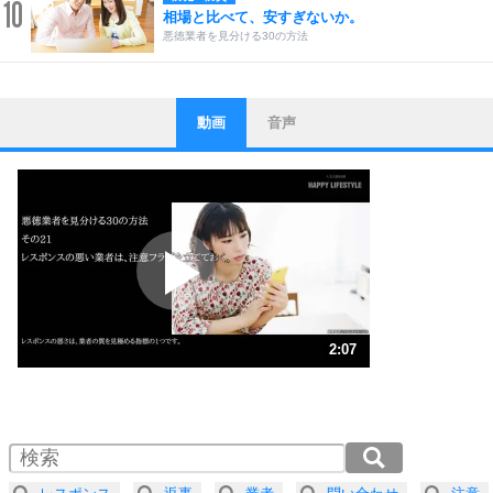
10
相場と比べて、安すぎないか。
悪徳業者を見分ける30の方法
動画
音声
ストレス対策
1
他人と比べない。
いっそのこと、他人を見ない。
いらいらしない人になる30の方法
プラス思考
2
ポジティブになれない原因は、行動しないから。
ポジティブ思考になる30の方法
ストレス対策
3
人生、なんとかなるもの。
2:07
気楽に生きる30の方法
1.0倍速 （499KB 2分7秒）
1.5倍速 （333KB 1分25秒）
自分磨き
4
器の大きい人は、怒りを優しさで表現する。
2.0倍速 （250KB 1分3秒）
器の大きい人になる30の方法
2.5倍速 （200KB 51秒）