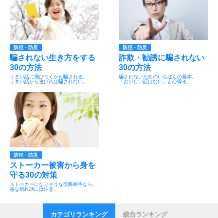
防犯・防災
防犯・防災
騙されない生き方をする
詐欺・勧誘に騙されない
30の方法
30の方法
うまい話に飛びつくから騙される。
騙されないためのいちばんの基本。
うまい話から逃げれば騙されない。
「おいしい話はない」と心得る。
防犯・防災
ストーカー被害から身を
守る30の対策
ストーカーになりそうな交際相手なら、
急な別れ話には注意。
カテゴリランキング
総合ランキング