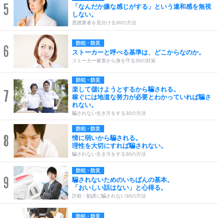
5
「なんだか嫌な感じがする」という違和感を無視
しない。
悪徳業者を見分ける30の方法
防犯・防災
6
ストーカーと呼べる基準は、どこからなのか。
ストーカー被害から身を守る30の対策
防犯・防災
楽して儲けようとするから騙される。
7
稼ぐには地道な努力が必要とわかっていれば騙さ
れない。
騙されない生き方をする30の方法
防犯・防災
8
情に弱いから騙される。
理性を大切にすれば騙されない。
騙されない生き方をする30の方法
防犯・防災
9
騙されないためのいちばんの基本。
「おいしい話はない」と心得る。
詐欺・勧誘に騙されない30の方法
防犯・防災