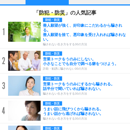
「
防犯・防災
」の人気記事
防犯・防災
善人願望が強く、好印象にこだわるから騙され
1
る。
善人願望を捨て、悪印象を受け入れれば騙されな
い。
騙されない生き方をする30の方法
防犯・防災
2
営業トークをうのみにしない。
小さなことでも自分で調べる癖をつけよう。
詐欺・勧誘に騙されない30の方法
防犯・防災
3
営業トークをうのみにするから騙される。
話半分で聞いていれば騙されない。
騙されない生き方をする30の方法
防犯・防災
4
うまい話に飛びつくから騙される。
うまい話から逃げれば騙されない。
騙されない生き方をする30の方法
防犯・防災