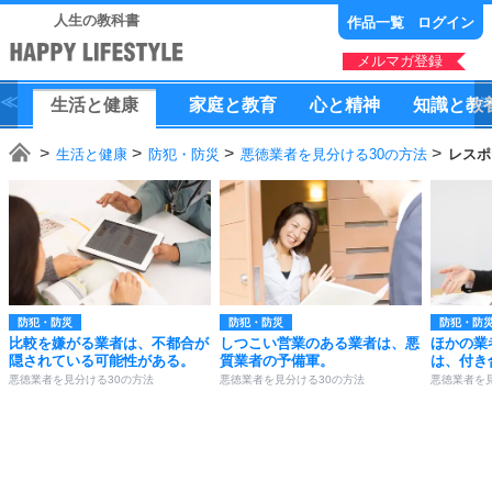
人生の教科書
作品一覧
ログイン
メルマガ登録
生活
と
健康
家庭
と
教育
心
と
精神
知識
と
教
生活と健康
防犯・防災
悪徳業者を見分ける30の方法
レスポ
防犯・防災
防犯・防災
防犯・防
比較を嫌がる業者は、不都合が
しつこい営業のある業者は、悪
ほかの業
隠されている可能性がある。
質業者の予備軍。
は、付き
悪徳業者を見分ける30の方法
悪徳業者を見分ける30の方法
悪徳業者を