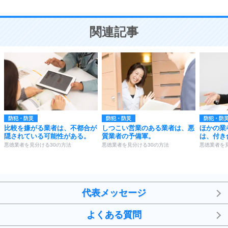
10
人を好きになったら、まず相手を徹底的に信じる
ことが大切。
恋する人が知っておきたい30の大切なこと
関連記事
防犯・防災
防犯・防災
防犯・防
比較を嫌がる業者は、不都合が
しつこい営業のある業者は、悪
ほかの業
隠されている可能性がある。
質業者の予備軍。
は、付き
悪徳業者を見分ける30の方法
悪徳業者を見分ける30の方法
悪徳業者を
代表メッセージ
よくある質問