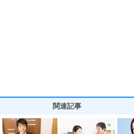
プラス思考
7
気持ちはなくていいから、とにかく癖にしてしま
う。
ポジティブ思考になる30の方法
自分磨き
8
いらない物は、徹底的に捨てる。
気品と美しさを身につける30の方法
勉強法
9
謙虚な人こそ、本当に強い人。
頭の使い方がうまくなる30の方法
恋愛学
10
人を好きになったら、まず相手を徹底的に信じる
ことが大切。
恋する人が知っておきたい30の大切なこと
関連記事