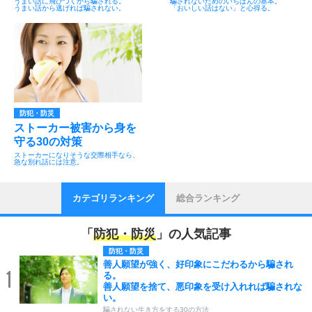
うまい話に飛びつくから騙される。
騙されないためのいちばんの基本。
うまい話から逃げれば騙されない。
「おいしい話はない」と心得る。
防犯・防災
ストーカー被害から身を
守る30の対策
ストーカーになりそうな交際相手なら、
急な別れ話には注意。
カテゴリランキング
総合ランキング
「
防犯・防災
」の人気記事
防犯・防災
善人願望が強く、好印象にこだわるから騙され
1
る。
善人願望を捨て、悪印象を受け入れれば騙されな
い。
騙されない生き方をする30の方法