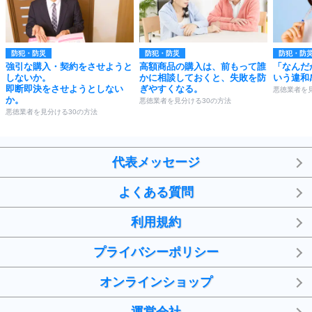
防犯・防災
防犯・防災
防犯・防
強引な購入・契約をさせようと
高額商品の購入は、前もって誰
「なんだ
しないか。
かに相談しておくと、失敗を防
いう違和
即断即決をさせようとしない
ぎやすくなる。
悪徳業者を
か。
悪徳業者を見分ける30の方法
悪徳業者を見分ける30の方法
代表メッセージ
よくある質問
利用規約
プライバシーポリシー
オンラインショップ