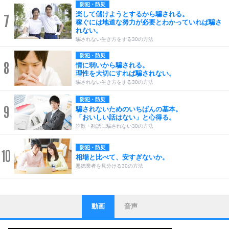
防犯・防災
楽して儲けようとするから騙される。
7
稼ぐには地道な努力が必要とわかっていれば騙さ
れない。
騙されない生き方をする30の方法
防犯・防災
8
情に弱いから騙される。
理性を大切にすれば騙されない。
騙されない生き方をする30の方法
防犯・防災
9
騙されないためのいちばんの基本。
「おいしい話はない」と心得る。
詐欺・勧誘に騙されない30の方法
防犯・防災
10
相場と比べて、安すぎないか。
悪徳業者を見分ける30の方法
動画
音声
ストレス対策
1
他人と比べない。
いっそのこと、他人を見ない。