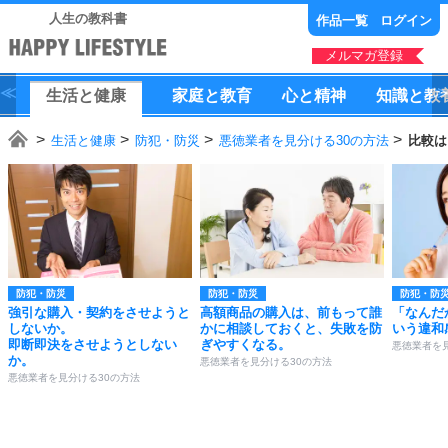
人生の教科書
作品一覧
ログイン
メルマガ登録
生活
と
健康
家庭
と
教育
心
と
精神
知識
と
教
生活と健康
防犯・防災
悪徳業者を見分ける30の方法
比較は
防犯・防災
防犯・防災
防犯・防
強引な購入・契約をさせようと
高額商品の購入は、前もって誰
「なんだ
しないか。
かに相談しておくと、失敗を防
いう違和
即断即決をさせようとしない
ぎやすくなる。
悪徳業者を
か。
悪徳業者を見分ける30の方法
悪徳業者を見分ける30の方法