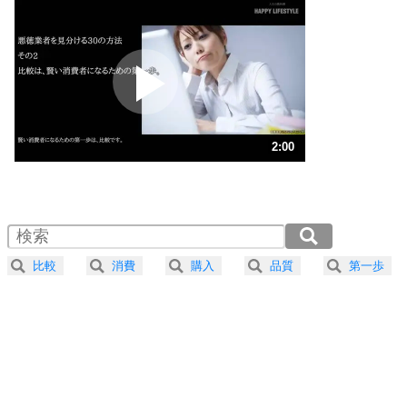
いらいらしない人になる30の方法
プラス思考
2
ポジティブになれない原因は、行動しないから。
ポジティブ思考になる30の方法
ストレス対策
3
人生、なんとかなるもの。
2:00
気楽に生きる30の方法
1.0倍速 （471KB 2分0秒）
1.5倍速 （314KB 1分20秒）
自分磨き
4
器の大きい人は、怒りを優しさで表現する。
2.0倍速 （236KB 1分0秒）
器の大きい人になる30の方法
2.5倍速 （189KB 48秒）
比較
消費
購入
品質
第一歩
3.0倍速 （158KB 40秒）
プラス思考
5
ネガティブな人は、複雑に考える。
3.5倍速 （135KB 34秒）
ポジティブな人は、シンプルに考える。
4.0倍速 （118KB 30秒）
ポジティブ思考になる30の方法
ストレス対策
6
価値観を捨てると、いらいらも消える。
いらいらしない人になる30の方法