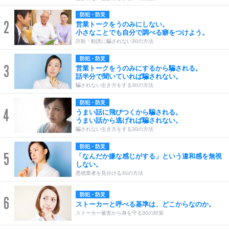
防犯・防災
2
営業トークをうのみにしない。
小さなことでも自分で調べる癖をつけよう。
詐欺・勧誘に騙されない30の方法
防犯・防災
3
営業トークをうのみにするから騙される。
話半分で聞いていれば騙されない。
騙されない生き方をする30の方法
防犯・防災
4
うまい話に飛びつくから騙される。
うまい話から逃げれば騙されない。
騙されない生き方をする30の方法
防犯・防災
5
「なんだか嫌な感じがする」という違和感を無視
しない。
悪徳業者を見分ける30の方法
防犯・防災
6
ストーカーと呼べる基準は、どこからなのか。
ストーカー被害から身を守る30の対策