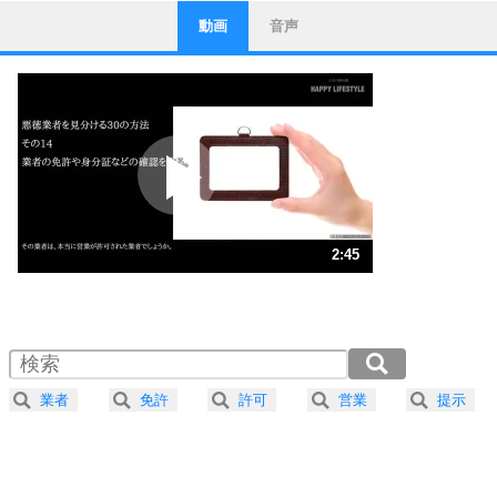
動画
音声
ストレス対策
1
他人と比べない。
いっそのこと、他人を見ない。
いらいらしない人になる30の方法
プラス思考
2
ポジティブになれない原因は、行動しないから。
ポジティブ思考になる30の方法
ストレス対策
3
人生、なんとかなるもの。
2:45
気楽に生きる30の方法
1.0倍速 （648KB 2分45秒）
1.5倍速 （432KB 1分50秒）
自分磨き
4
器の大きい人は、怒りを優しさで表現する。
2.0倍速 （324KB 1分22秒）
器の大きい人になる30の方法
2.5倍速 （260KB 1分6秒）
業者
免許
許可
営業
提示
3.0倍速 （216KB 55秒）
プラス思考
5
ネガティブな人は、複雑に考える。
3.5倍速 （186KB 47秒）
ポジティブな人は、シンプルに考える。
4.0倍速 （163KB 41秒）
ポジティブ思考になる30の方法