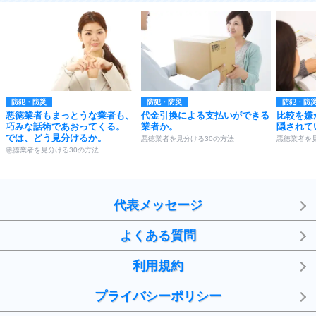
防犯・防災
防犯・防災
防犯・防
悪徳業者もまっとうな業者も、
代金引換による支払いができる
比較を嫌
巧みな話術であおってくる。
業者か。
隠されて
では、どう見分けるか。
悪徳業者を見分ける30の方法
悪徳業者を
悪徳業者を見分ける30の方法
代表メッセージ
よくある質問
利用規約
プライバシーポリシー