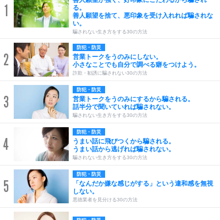
1
る。
善人願望を捨て、悪印象を受け入れれば騙されな
い。
騙されない生き方をする30の方法
防犯・防災
2
営業トークをうのみにしない。
小さなことでも自分で調べる癖をつけよう。
詐欺・勧誘に騙されない30の方法
防犯・防災
3
営業トークをうのみにするから騙される。
話半分で聞いていれば騙されない。
騙されない生き方をする30の方法
防犯・防災
4
うまい話に飛びつくから騙される。
うまい話から逃げれば騙されない。
騙されない生き方をする30の方法
防犯・防災
5
「なんだか嫌な感じがする」という違和感を無視
しない。
悪徳業者を見分ける30の方法