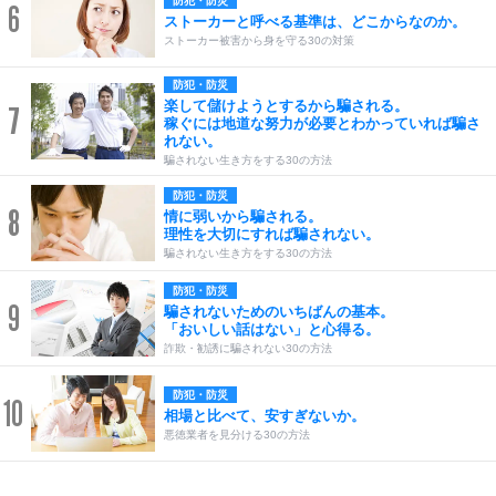
防犯・防災
6
ストーカーと呼べる基準は、どこからなのか。
ストーカー被害から身を守る30の対策
防犯・防災
楽して儲けようとするから騙される。
7
稼ぐには地道な努力が必要とわかっていれば騙さ
れない。
騙されない生き方をする30の方法
防犯・防災
8
情に弱いから騙される。
理性を大切にすれば騙されない。
騙されない生き方をする30の方法
防犯・防災
9
騙されないためのいちばんの基本。
「おいしい話はない」と心得る。
詐欺・勧誘に騙されない30の方法
防犯・防災
10
相場と比べて、安すぎないか。
悪徳業者を見分ける30の方法