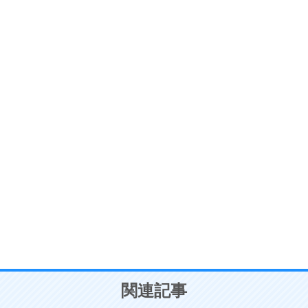
ストレス対策
6
価値観を捨てると、いらいらも消える。
いらいらしない人になる30の方法
プラス思考
7
気持ちはなくていいから、とにかく癖にしてしま
う。
ポジティブ思考になる30の方法
自分磨き
8
いらない物は、徹底的に捨てる。
気品と美しさを身につける30の方法
勉強法
9
謙虚な人こそ、本当に強い人。
頭の使い方がうまくなる30の方法
恋愛学
10
人を好きになったら、まず相手を徹底的に信じる
ことが大切。
恋する人が知っておきたい30の大切なこと
関連記事