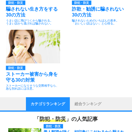
防犯・防災
防犯・防災
騙されない生き方をする
詐欺・勧誘に騙されない
30の方法
30の方法
うまい話に飛びつくから騙される。
騙されないためのいちばんの基本。
うまい話から逃げれば騙されない。
「おいしい話はない」と心得る。
防犯・防災
ストーカー被害から身を
守る30の対策
ストーカーになりそうな交際相手なら、
急な別れ話には注意。
カテゴリランキング
総合ランキング
「
防犯・防災
」の人気記事
防犯・防災
善人願望が強く、好印象にこだわるから騙され