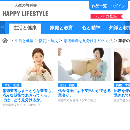
人生の教科書
作品一覧
ログイン
メルマガ登録
生活
と
健康
家庭
と
教育
心
と
精神
知識
と
教
生活と健康
防犯・防災
悪徳業者を見分ける30の方法
業者の
防犯・防災
防犯・防災
防犯・防
悪徳業者もまっとうな業者も、
代金引換による支払いができる
比較を嫌
巧みな話術であおってくる。
業者か。
隠されて
では、どう見分けるか。
悪徳業者を見分ける30の方法
悪徳業者を
悪徳業者を見分ける30の方法