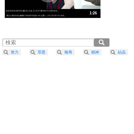
ストレス対策
3
人生、なんとかなるもの。
1:26
気楽に生きる30の方法
1.0倍速 （338KB 1分26秒）
1.5倍速 （226KB 57秒）
自分磨き
4
器の大きい人は、怒りを優しさで表現する。
2.0倍速 （170KB 43秒）
器の大きい人になる30の方法
2.5倍速 （136KB 34秒）
努力
罪悪
侮辱
精神
結晶
3.0倍速 （113KB 28秒）
プラス思考
5
ネガティブな人は、複雑に考える。
3.5倍速 （97KB 24秒）
ポジティブな人は、シンプルに考える。
4.0倍速 （85KB 21秒）
ポジティブ思考になる30の方法
ストレス対策
6
価値観を捨てると、いらいらも消える。
いらいらしない人になる30の方法
プラス思考
7
気持ちはなくていいから、とにかく癖にしてしま
う。
ポジティブ思考になる30の方法