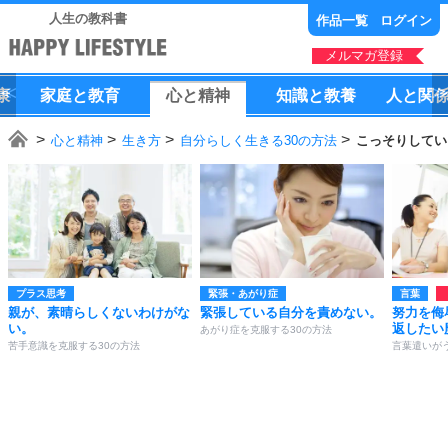
人生の教科書
作品一覧
ログイン
メルマガ登録
康
家庭
と
教育
心
と
精神
知識
と
教養
人
と
関
心と精神
生き方
自分らしく生きる30の方法
こっそりしてい
プラス思考
緊張・あがり症
言葉
親が、素晴らしくないわけがな
緊張している自分を責めない。
努力を侮
い。
返したい
あがり症を克服する30の方法
苦手意識を克服する30の方法
言葉遣いが