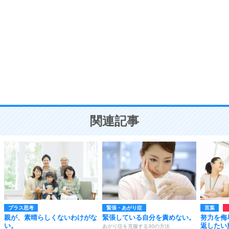
自分磨き
8
いらない物は、徹底的に捨てる。
気品と美しさを身につける30の方法
勉強法
9
謙虚な人こそ、本当に強い人。
頭の使い方がうまくなる30の方法
恋愛学
10
人を好きになったら、まず相手を徹底的に信じる
ことが大切。
恋する人が知っておきたい30の大切なこと
関連記事
プラス思考
緊張・あがり症
言葉
親が、素晴らしくないわけがな
緊張している自分を責めない。
努力を侮
い。
返したい
あがり症を克服する30の方法