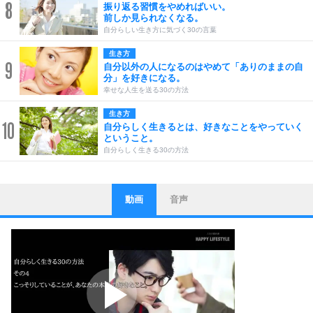
8
振り返る習慣をやめればいい。
前しか見られなくなる。
自分らしい生き方に気づく30の言葉
生き方
9
自分以外の人になるのはやめて「ありのままの自
分」を好きになる。
幸せな人生を送る30の方法
生き方
10
自分らしく生きるとは、好きなことをやっていく
ということ。
自分らしく生きる30の方法
動画
音声
ストレス対策
1
他人と比べない。
いっそのこと、他人を見ない。
いらいらしない人になる30の方法
プラス思考
2
ポジティブになれない原因は、行動しないから。
ポジティブ思考になる30の方法