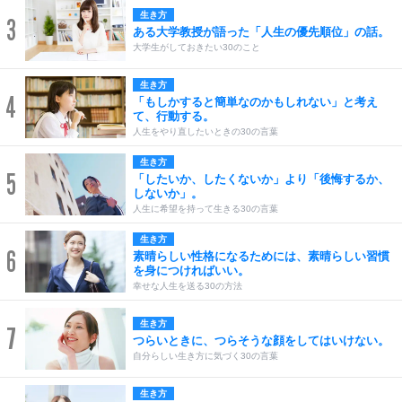
生き方
3
ある大学教授が語った「人生の優先順位」の話。
大学生がしておきたい30のこと
生き方
4
「もしかすると簡単なのかもしれない」と考え
て、行動する。
人生をやり直したいときの30の言葉
生き方
5
「したいか、したくないか」より「後悔するか、
しないか」。
人生に希望を持って生きる30の言葉
生き方
6
素晴らしい性格になるためには、素晴らしい習慣
を身につければいい。
幸せな人生を送る30の方法
生き方
7
つらいときに、つらそうな顔をしてはいけない。
自分らしい生き方に気づく30の言葉
生き方