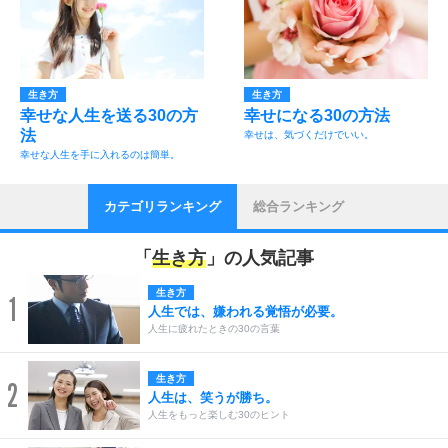
生き方
生き方
幸せな人生を送る30の方
幸せになる30の方法
法
幸せは、気づくだけでいい。
幸せな人生を手に入れるのは簡単。
カテゴリランキング
総合ランキング
「
生き方
」の人気記事
生き方
1
人生では、嫌われる覚悟が必要。
人生に疲れたときの30の言葉
生き方
2
人生は、笑うが勝ち。
人生をもっと楽しむ30のヒント