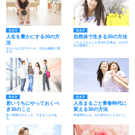
生き方
生き方
人生を豊かにする30の方
自然体で生きる30の方法
法
ごちゃごちゃした生活の正体は、心の汚
れが原因だ。
ささいな人生マナーが、生活を劇的に変
える。
生き方
生き方
若いうちにやっておくべ
人生まるごと青春時代に
き30のこと
変える30の方法
若い時期だからこそ、できることがあ
青春時代とは、心の若さのことをいう。
る。