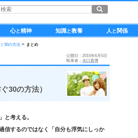
心
精神
知識
教養
人
関係
と
と
と
ぐ30の方法
まとめ
公開日：2015年6月5日
執筆者：
水口貴博
ぐ30の方法）
」と考える。
過信するのではなく「自分も浮気にしっか