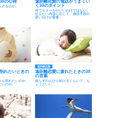
30の心得
遠距離恋愛の電話がうまくい
く30のポイント
をするのか。
何でもメールがいいわけではない。
伝えたい内容に応じて、通信手段の
使い分けが重要。
8
9
10
遠距離恋愛
別れたいときの
遠距離恋愛に疲れたときの30
の言葉
から別れたいのか。
焦らずのんびり続けるくらいで、ち
たいのか。
ょうどいい。