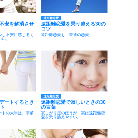
遠距離恋愛
不安を解消させ
遠距離恋愛を乗り越える30の
コツ
少し不安に感じるく
遠距離恋愛も、普通の恋愛。
いい。
遠距離恋愛
デートするとき
遠距離恋愛で寂しいときの30
ント
の言葉
ートの大半は、事前
寂しがり屋のほうが、実は遠距離恋
。
愛を乗り越えやすい。