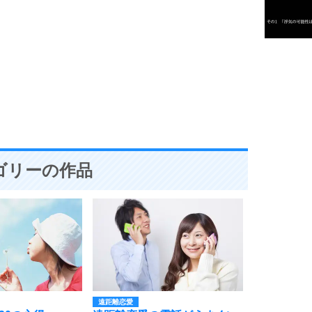
3
1.0倍
1.5倍
4
2.0倍
2.5倍
3.0倍
3.5倍
5
4.0倍
ゴリーの作品
6
7
遠距離恋愛