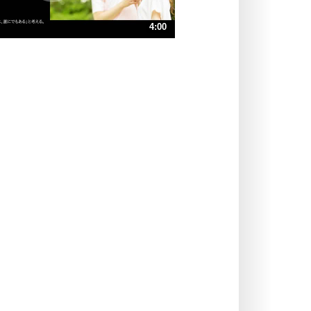
ストレス対策
4:00
人生、なんとかなるもの。
気楽に生きる30の方法
速 （940KB 4分0秒）
速 （627KB 2分40秒）
自分磨き
器の大きい人は、怒りを優しさで表
速 （471KB 2分0秒）
現する。
速 （377KB 1分36秒）
器の大きい人になる30の方法
速 （314KB 1分20秒）
プラス思考
速 （269KB 1分8秒）
ネガティブな人は、複雑に考える。
速 （236KB 1分0秒）
ポジティブな人は、シンプルに考え
る。
ポジティブ思考になる30の方法
ストレス対策
価値観を捨てると、いらいらも消え
る。
いらいらしない人になる30の方法
プラス思考
気持ちはなくていいから、とにかく
癖にしてしまう。