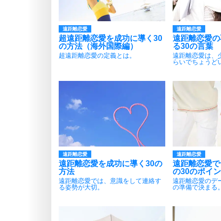
遠距離恋愛
遠距離恋愛
超遠距離恋愛を成功に導く30
遠距離恋愛の
の方法（海外国際編）
る30の言葉
超遠距離恋愛の定義とは。
遠距離恋愛は、
らいでちょうど
遠距離恋愛
遠距離恋愛
遠距離恋愛を成功に導く30の
遠距離恋愛で
方法
の30のポイ
遠距離恋愛では、意識をして連絡す
遠距離恋愛のデ
る姿勢が大切。
の準備で決まる