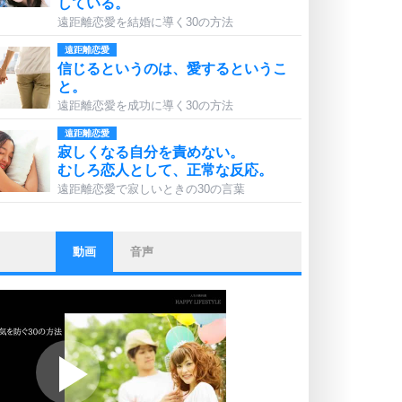
している。
遠距離恋愛を結婚に導く30の方法
遠距離恋愛
信じるというのは、愛するというこ
と。
遠距離恋愛を成功に導く30の方法
遠距離恋愛
寂しくなる自分を責めない。
むしろ恋人として、正常な反応。
遠距離恋愛で寂しいときの30の言葉
動画
音声
ストレス対策
他人と比べない。
いっそのこと、他人を見ない。
いらいらしない人になる30の方法
プラス思考
ポジティブになれない原因は、行動
しないから。
ポジティブ思考になる30の方法