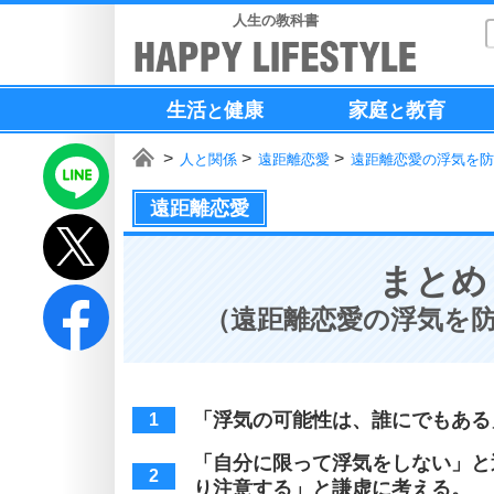
人生の教科書
生活
健康
家庭
教育
と
と
人と関係
遠距離恋愛
遠距離恋愛の浮気を防
遠距離恋愛
まとめ
（遠距離恋愛の浮気を防
「浮気の可能性は、誰にでもある
「自分に限って浮気をしない」と
り注意する」と謙虚に考える。