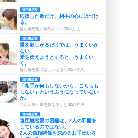
遠距離恋愛
応援した数だけ、相手の心に近づけ
る。
遠距離恋愛の浮気を防ぐ30の方法
遠距離恋愛
愛を欲しがるだけでは、うまくいか
ない。
愛を伝えようとすると、うまくい
く。
遠距離恋愛で寂しいときの30の言葉
遠距離恋愛
「相手が何もしないから、こちらも
しない」というふうになっていない
か。
つらい遠距離恋愛を楽しむ30の方法
遠距離恋愛
遠距離恋愛の困難は、2人の邪魔を
しているのではない。
2人の信頼関係を深めるお手伝いを