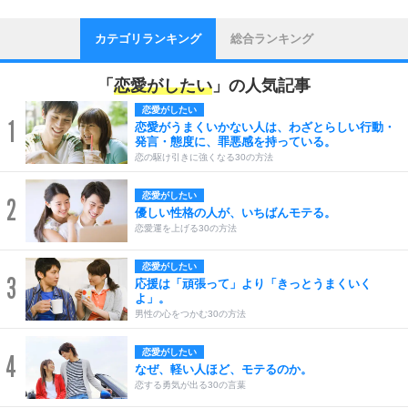
カテゴリランキング
総合ランキング
「
恋愛がしたい
」の人気記事
恋愛がしたい
1
恋愛がうまくいかない人は、わざとらしい行動・
発言・態度に、罪悪感を持っている。
恋の駆け引きに強くなる30の方法
恋愛がしたい
2
優しい性格の人が、いちばんモテる。
恋愛運を上げる30の方法
恋愛がしたい
3
応援は「頑張って」より「きっとうまくいく
よ」。
男性の心をつかむ30の方法
恋愛がしたい
4
なぜ、軽い人ほど、モテるのか。
恋する勇気が出る30の言葉