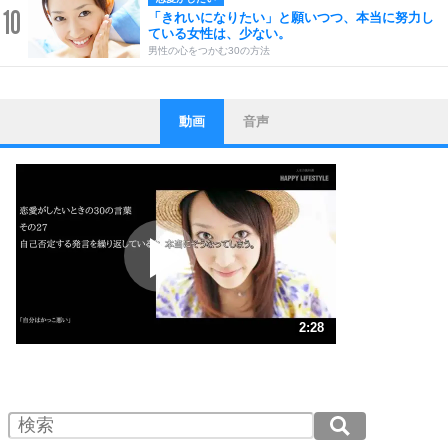
10
「きれいになりたい」と願いつつ、本当に努力し
ている女性は、少ない。
男性の心をつかむ30の方法
動画
音声
ストレス対策
1
他人と比べない。
いっそのこと、他人を見ない。
いらいらしない人になる30の方法
プラス思考
2
ポジティブになれない原因は、行動しないから。
ポジティブ思考になる30の方法
ストレス対策
3
人生、なんとかなるもの。
2:28
気楽に生きる30の方法
1.0倍速 （579KB 2分28秒）
1.5倍速 （386KB 1分38秒）
自分磨き
4
器の大きい人は、怒りを優しさで表現する。
2.0倍速 （290KB 1分14秒）
器の大きい人になる30の方法
2.5倍速 （232KB 59秒）