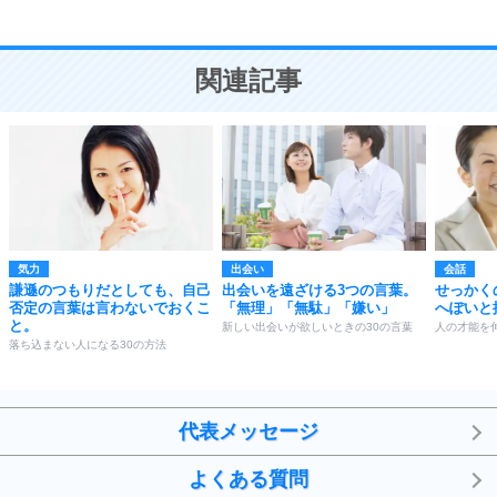
恋愛学
10
人を好きになったら、まず相手を徹底的に信じる
ことが大切。
恋する人が知っておきたい30の大切なこと
関連記事
気力
出会い
会話
謙遜のつもりだとしても、自己
出会いを遠ざける3つの言葉。
せっかく
否定の言葉は言わないでおくこ
「無理」「無駄」「嫌い」
へぽいと
と。
新しい出会いが欲しいときの30の言葉
人の才能を
落ち込まない人になる30の方法
代表メッセージ
よくある質問