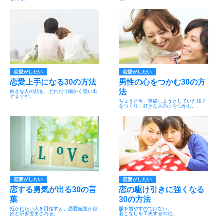
恋愛がしたい
恋愛がしたい
恋愛上手になる30の方法
男性の心をつかむ30の方
法
好きな人の顔を、どれだけ細かく思い出
せますか。
ちょうど今、連絡しようとしていた様子
をつくり、好きな人の心をつかむ。
恋愛がしたい
恋愛がしたい
恋する勇気が出る30の言
恋の駆け引きに強くなる
葉
30の方法
抱かれたい人を目指すと、恋愛感覚が自
服を増やすのではない。
然と研ぎ澄まされる。
着こなしを工夫するのだ。