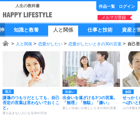
人生の教科書
作品一覧
ログイン
メルマガ登録
神
知識
と
教養
人
と
関係
仕事
と
技術
資産
と
人と関係
恋愛がしたい
恋愛がしたいときの30の言葉
自己否
気力
出会い
会話
謙遜のつもりだとしても、自己
出会いを遠ざける3つの言葉。
せっかく
否定の言葉は言わないでおくこ
「無理」「無駄」「嫌い」
へぽいと
と。
新しい出会いが欲しいときの30の言葉
人の才能を
落ち込まない人になる30の方法