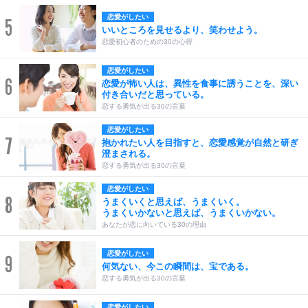
恋愛がしたい
5
いいところを見せるより、笑わせよう。
恋愛初心者のための30の心得
恋愛がしたい
6
恋愛が怖い人は、異性を食事に誘うことを、深い
付き合いだと思っている。
恋する勇気が出る30の言葉
恋愛がしたい
7
抱かれたい人を目指すと、恋愛感覚が自然と研ぎ
澄まされる。
恋する勇気が出る30の言葉
恋愛がしたい
8
うまくいくと思えば、うまくいく。
うまくいかないと思えば、うまくいかない。
あなたが恋に向いている30の理由
恋愛がしたい
9
何気ない、今この瞬間は、宝である。
恋する勇気が出る30の言葉
恋愛がしたい