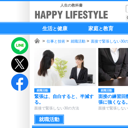
人生の教科書
生活
健康
家庭
教育
と
と
仕事と技術
就職活動
面接で緊張しない30
就職活動
就職活動
緊張は、自白すると、半減す
面接の練習回
る。
張に強くなる
面接で緊張しない30の方法
面接で緊張しない
就職活動