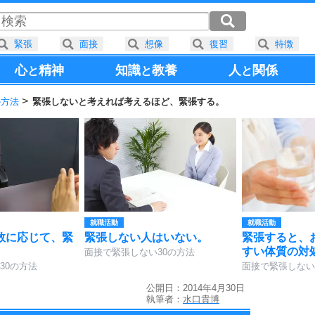
緊張
面接
想像
復習
特徴
心
精神
知識
教養
人
関係
と
と
と
の方法
緊張しないと考えれば考えるほど、緊張する。
就職活動
就職活動
数に応じて、緊
緊張しない人はいない。
緊張すると、
。
すい体質の対
面接で緊張しない30の方法
30の方法
面接で緊張しない
公開日：2014年4月30日
執筆者：
水口貴博