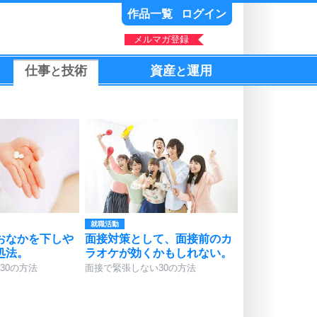
作品一覧
ログイン
メルマガ登録
仕事
技術
資産
運用
と
と
就職活動
おなかを下しや
面接対策として、面接前のカ
処法。
ラオケが効くかもしれない。
30の方法
面接で緊張しない30の方法