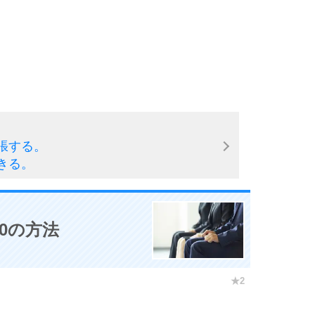
3.5倍
5
4.0倍
6
張する。
7
きる。
8
0の方法
9