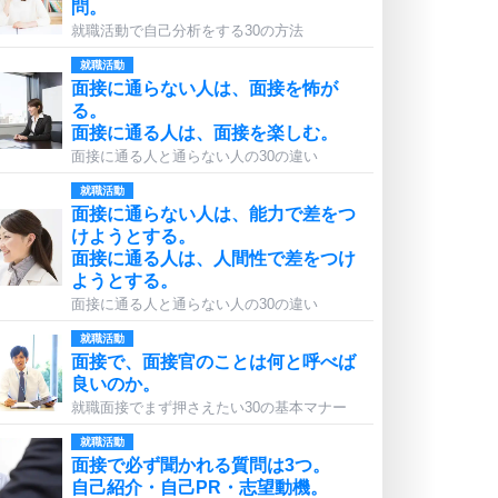
問。
就職活動で自己分析をする30の方法
就職活動
面接に通らない人は、面接を怖が
る。
面接に通る人は、面接を楽しむ。
面接に通る人と通らない人の30の違い
就職活動
面接に通らない人は、能力で差をつ
けようとする。
面接に通る人は、人間性で差をつけ
ようとする。
面接に通る人と通らない人の30の違い
就職活動
面接で、面接官のことは何と呼べば
良いのか。
就職面接でまず押さえたい30の基本マナー
就職活動
面接で必ず聞かれる質問は3つ。
自己紹介・自己PR・志望動機。