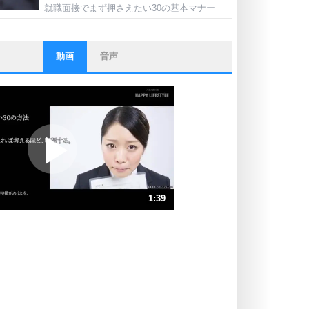
就職面接でまず押さえたい30の基本マナー
動画
音声
ストレス対策
他人と比べない。
いっそのこと、他人を見ない。
いらいらしない人になる30の方法
プラス思考
ポジティブになれない原因は、行動
しないから。
ポジティブ思考になる30の方法
ストレス対策
1:39
人生、なんとかなるもの。
気楽に生きる30の方法
速 （388KB 1分39秒）
速 （259KB 1分6秒）
自分磨き
器の大きい人は、怒りを優しさで表
速 （194KB 49秒）
現する。
速 （156KB 39秒）
器の大きい人になる30の方法
速 （130KB 33秒）