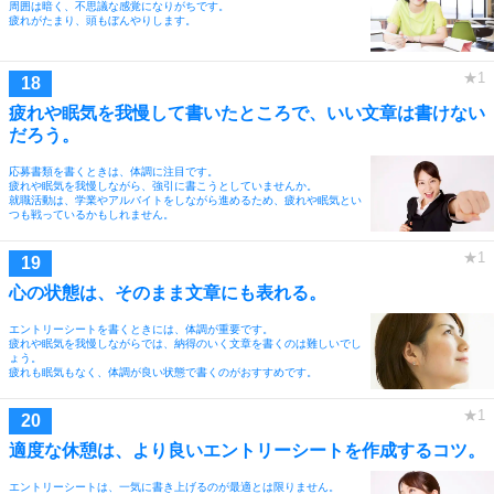
周囲は暗く、不思議な感覚になりがちです。
疲れがたまり、頭もぼんやりします。
疲れや眠気を我慢して書いたところで、いい文章は書けない
だろう。
応募書類を書くときは、体調に注目です。
疲れや眠気を我慢しながら、強引に書こうとしていませんか。
就職活動は、学業やアルバイトをしながら進めるため、疲れや眠気とい
つも戦っているかもしれません。
心の状態は、そのまま文章にも表れる。
エントリーシートを書くときには、体調が重要です。
疲れや眠気を我慢しながらでは、納得のいく文章を書くのは難しいでし
ょう。
疲れも眠気もなく、体調が良い状態で書くのがおすすめです。
適度な休憩は、より良いエントリーシートを作成するコツ。
エントリーシートは、一気に書き上げるのが最適とは限りません。