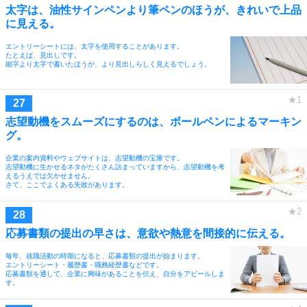
太字は、油性サインペンより筆ペンのほうが、きれいで上品
に見える。
エントリーシートには、太字を使用することがあります。
たとえば、見出しです。
細字より太字で書いたほうが、より見出しらしく見えるでしょう。
志望動機をスムーズにするのは、ボールペンによるマーキン
グ。
企業の案内資料やウェブサイトは、志望動機の宝庫です。
志望動機に生かせるネタがたくさん詰まっていますから、志望動機を考
えるうえでは欠かせません。
さて、ここでよくある失敗があります。
応募書類の提出の早さは、意欲や熱意を間接的に伝える。
毎年、就職活動の時期になると、応募書類の提出が始まります。
エントリーシート・履歴書・職務経歴書などです。
応募書類を通して、企業に興味があることを伝え、自分をアピールしま
す。