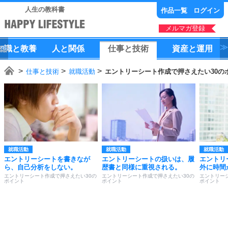
人生の教科書
作品一覧
ログイン
メルマガ登録
知識
と
教養
人
と
関係
仕事
と
技術
資産
と
運用
仕事と技術
就職活動
エントリーシート作成で押さえたい30の
就職活動
就職活動
就職活動
エントリーシートを書きなが
エントリーシートの扱いは、履
エントリ
ら、自己分析をしない。
歴書と同様に重視される。
外に時間
エントリーシート作成で押さえたい30の
エントリーシート作成で押さえたい30の
エントリー
ポイント
ポイント
ポイント