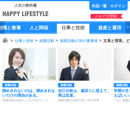
人生の教科書
作品一覧
ログイン
メルマガ登録
知識
と
教養
人
と
関係
仕事
と
技術
資産
と
運用
仕事と技術
就職活動
就職活動の30の裏事情
文系と理系。ど
就職活動
就職活動
就職活動
諦めきれないのは、諦めきれな
自己分析は、遠回りに思えて、
学歴が乏
いだけの理由がある。
実は近道。
えばいい
就職活動を諦めたときの30のヒント
就職活動の失敗を防ぐ30の対策
つらい就職