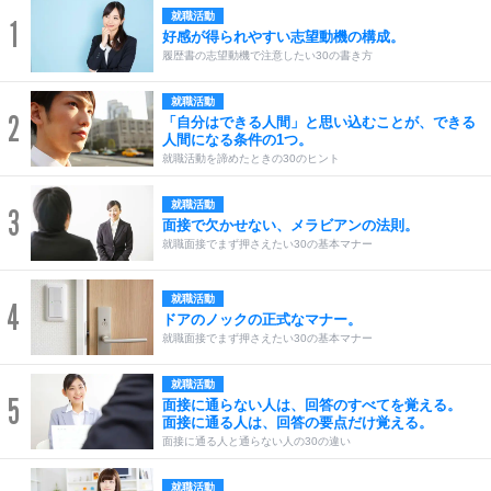
就職活動
1
好感が得られやすい志望動機の構成。
履歴書の志望動機で注意したい30の書き方
就職活動
2
「自分はできる人間」と思い込むことが、できる
人間になる条件の1つ。
就職活動を諦めたときの30のヒント
就職活動
3
面接で欠かせない、メラビアンの法則。
就職面接でまず押さえたい30の基本マナー
就職活動
4
ドアのノックの正式なマナー。
就職面接でまず押さえたい30の基本マナー
就職活動
5
面接に通らない人は、回答のすべてを覚える。
面接に通る人は、回答の要点だけ覚える。
面接に通る人と通らない人の30の違い
就職活動