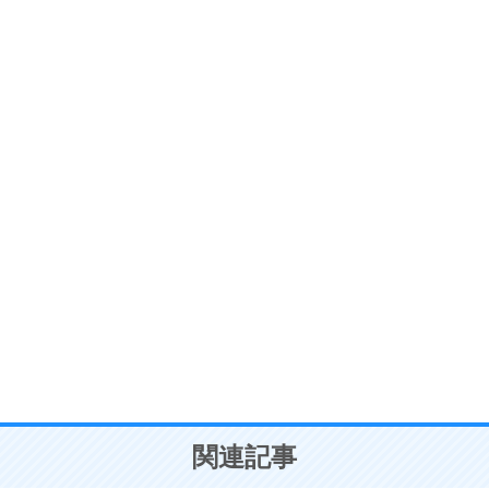
ストレス対策
6
価値観を捨てると、いらいらも消える。
いらいらしない人になる30の方法
プラス思考
7
気持ちはなくていいから、とにかく癖にしてしま
う。
ポジティブ思考になる30の方法
自分磨き
8
いらない物は、徹底的に捨てる。
気品と美しさを身につける30の方法
勉強法
9
謙虚な人こそ、本当に強い人。
頭の使い方がうまくなる30の方法
恋愛学
10
人を好きになったら、まず相手を徹底的に信じる
ことが大切。
恋する人が知っておきたい30の大切なこと
関連記事