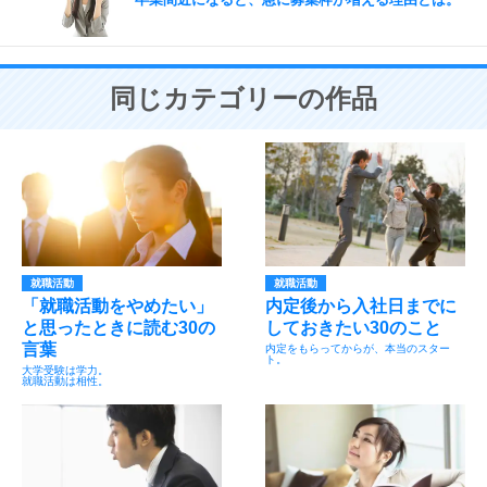
同じカテゴリーの作品
就職活動
就職活動
「就職活動をやめたい」
内定後から入社日までに
と思ったときに読む30の
しておきたい30のこと
言葉
内定をもらってからが、本当のスター
ト。
大学受験は学力。
就職活動は相性。