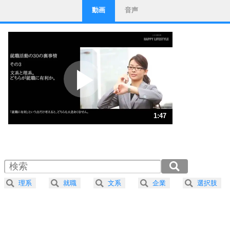
動画
音声
ストレス対策
1
他人と比べない。
いっそのこと、他人を見ない。
いらいらしない人になる30の方法
プラス思考
2
ポジティブになれない原因は、行動しないから。
ポジティブ思考になる30の方法
ストレス対策
3
人生、なんとかなるもの。
1:47
気楽に生きる30の方法
1.0倍速 （420KB 1分47秒）
1.5倍速 （280KB 1分11秒）
自分磨き
4
器の大きい人は、怒りを優しさで表現する。
2.0倍速 （210KB 53秒）
器の大きい人になる30の方法
2.5倍速 （168KB 42秒）
理系
就職
文系
企業
選択肢
3.0倍速 （140KB 35秒）
プラス思考
5
ネガティブな人は、複雑に考える。
3.5倍速 （121KB 30秒）
ポジティブな人は、シンプルに考える。
4.0倍速 （106KB 26秒）
ポジティブ思考になる30の方法