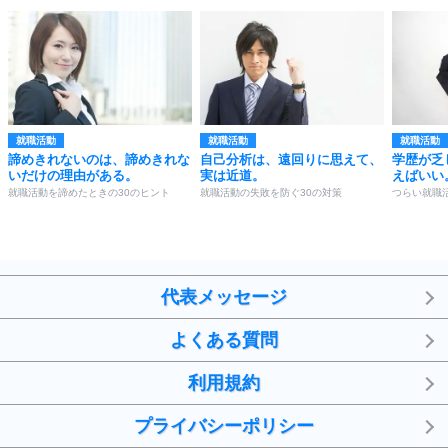
就職活動
就職活動
就職活動
諦めきれないのは、諦めきれな
自己分析は、遠回りに思えて、
学歴が乏
いだけの理由がある。
実は近道。
えばいい
就職活動を諦めたときの30のヒント
就職活動の失敗を防ぐ30の対策
つらい就職
代表メッセージ
よくある質問
利用規約
プライバシーポリシー