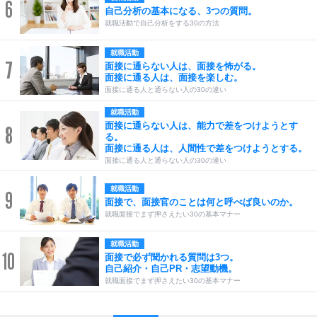
6
自己分析の基本になる、3つの質問。
就職活動で自己分析をする30の方法
就職活動
7
面接に通らない人は、面接を怖がる。
面接に通る人は、面接を楽しむ。
面接に通る人と通らない人の30の違い
就職活動
面接に通らない人は、能力で差をつけようとす
8
る。
面接に通る人は、人間性で差をつけようとする。
面接に通る人と通らない人の30の違い
就職活動
9
面接で、面接官のことは何と呼べば良いのか。
就職面接でまず押さえたい30の基本マナー
就職活動
10
面接で必ず聞かれる質問は3つ。
自己紹介・自己PR・志望動機。
就職面接でまず押さえたい30の基本マナー