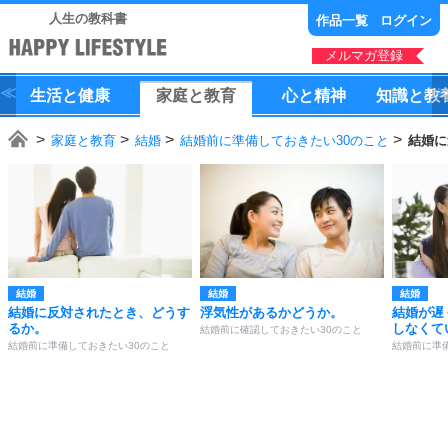
人生の教科書
作品一覧
ログイン
メルマガ登録
生活
と
健康
家庭
と
教育
心
と
精神
知識
と
教
家庭と教育
結婚
結婚前に準備しておきたい30のこと
結婚に
結婚
結婚
結婚
結婚に反対されたとき、どうす
浮気性があるかどうか。
結婚が遅
るか。
しなくて
結婚前に確認しておきたい30のこと
結婚前に準備しておきたい30のこと
結婚前に準