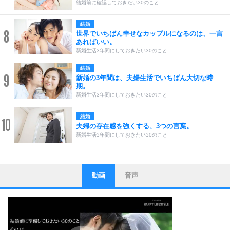
結婚前に確認しておきたい30のこと
結婚
8
世界でいちばん幸せなカップルになるのは、一言
あればいい。
新婚生活3年間にしておきたい30のこと
結婚
9
新婚の3年間は、夫婦生活でいちばん大切な時
期。
新婚生活3年間にしておきたい30のこと
結婚
10
夫婦の存在感を強くする、3つの言葉。
新婚生活3年間にしておきたい30のこと
動画
音声
ストレス対策
1
他人と比べない。
いっそのこと、他人を見ない。
いらいらしない人になる30の方法
プラス思考