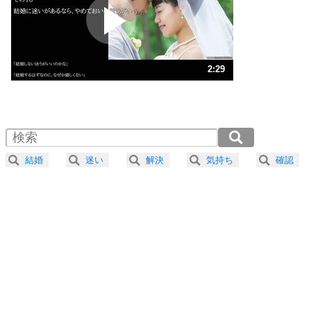
2
ポジティブになれない原因は、行動しないから。
ポジティブ思考になる30の方法
ストレス対策
3
人生、なんとかなるもの。
2:29
気楽に生きる30の方法
1.0倍速 （585KB 2分29秒）
1.5倍速 （390KB 1分39秒）
自分磨き
4
器の大きい人は、怒りを優しさで表現する。
2.0倍速 （293KB 1分14秒）
器の大きい人になる30の方法
2.5倍速 （234KB 59秒）
結婚
迷い
解決
気持ち
確認
3.0倍速 （195KB 49秒）
プラス思考
5
ネガティブな人は、複雑に考える。
3.5倍速 （168KB 42秒）
ポジティブな人は、シンプルに考える。
4.0倍速 （147KB 37秒）
ポジティブ思考になる30の方法
ストレス対策
6
価値観を捨てると、いらいらも消える。
いらいらしない人になる30の方法
プラス思考
7
気持ちはなくていいから、とにかく癖にしてしま