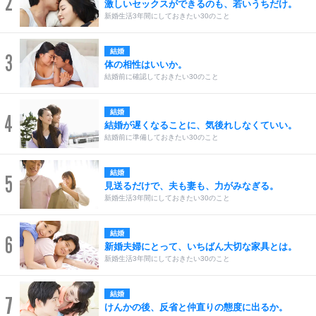
2
激しいセックスができるのも、若いうちだけ。
新婚生活3年間にしておきたい30のこと
結婚
3
体の相性はいいか。
結婚前に確認しておきたい30のこと
結婚
4
結婚が遅くなることに、気後れしなくていい。
結婚前に準備しておきたい30のこと
結婚
5
見送るだけで、夫も妻も、力がみなぎる。
新婚生活3年間にしておきたい30のこと
結婚
6
新婚夫婦にとって、いちばん大切な家具とは。
新婚生活3年間にしておきたい30のこと
結婚
7
けんかの後、反省と仲直りの態度に出るか。