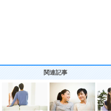
う。
ポジティブ思考になる30の方法
自分磨き
8
いらない物は、徹底的に捨てる。
気品と美しさを身につける30の方法
勉強法
9
謙虚な人こそ、本当に強い人。
頭の使い方がうまくなる30の方法
恋愛学
10
人を好きになったら、まず相手を徹底的に信じる
ことが大切。
恋する人が知っておきたい30の大切なこと
関連記事