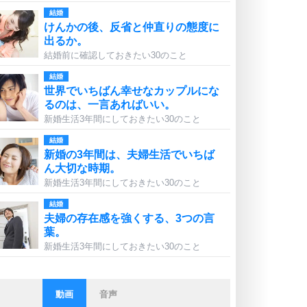
結婚
けんかの後、反省と仲直りの態度に
出るか。
結婚前に確認しておきたい30のこと
結婚
世界でいちばん幸せなカップルにな
るのは、一言あればいい。
新婚生活3年間にしておきたい30のこと
結婚
新婚の3年間は、夫婦生活でいちば
ん大切な時期。
新婚生活3年間にしておきたい30のこと
結婚
夫婦の存在感を強くする、3つの言
葉。
新婚生活3年間にしておきたい30のこと
動画
音声
ストレス対策