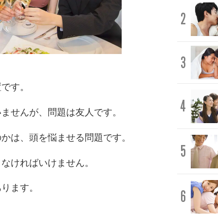
2
3
置です。
4
いませんが、問題は友人です。
のかは、頭を悩ませる問題です。
5
しなければいけません。
あります。
6