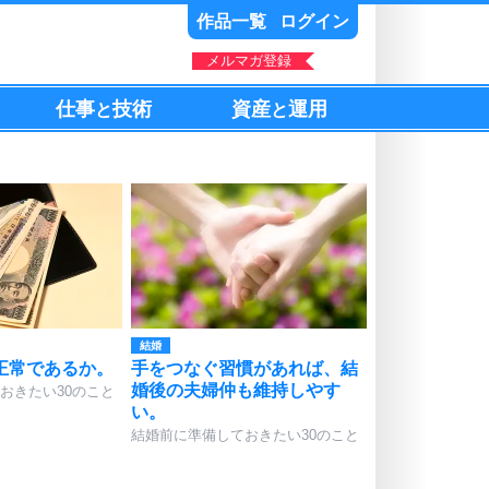
作品一覧
ログイン
メルマガ登録
仕事
技術
資産
運用
と
と
結婚
正常であるか。
手をつなぐ習慣があれば、結
婚後の夫婦仲も維持しやす
おきたい30のこと
い。
結婚前に準備しておきたい30のこと