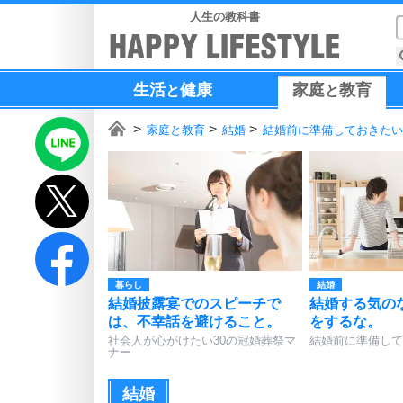
人生の教科書
生活
健康
家庭
教育
と
と
家庭と教育
結婚
結婚前に準備しておきたい
暮らし
結婚
結婚披露宴でのスピーチで
結婚する気の
は、不幸話を避けること。
をするな。
社会人が心がけたい30の冠婚葬祭マ
結婚前に準備して
ナー
結婚