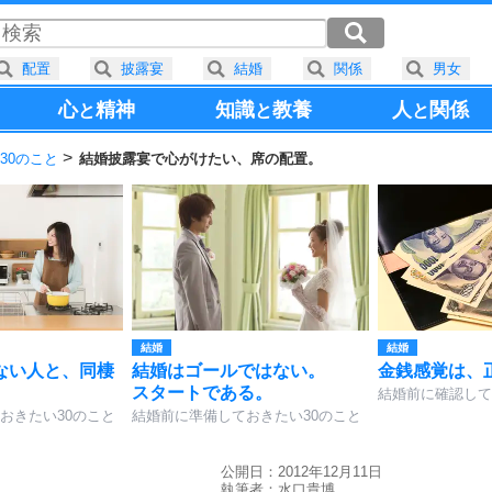
配置
披露宴
結婚
関係
男女
心
精神
知識
教養
人
関係
と
と
と
30のこと
結婚披露宴で心がけたい、席の配置。
結婚
結婚
ない人と、同棲
結婚はゴールではない。
金銭感覚は、
スタートである。
結婚前に確認して
おきたい30のこと
結婚前に準備しておきたい30のこと
公開日：2012年12月11日
執筆者：
水口貴博