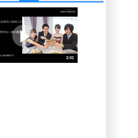
他人と比べない。
いっそのこと、他人を見ない。
いらいらしない人になる30の方法
プラス思考
ポジティブになれない原因は、行動
しないから。
ポジティブ思考になる30の方法
ストレス対策
2:01
人生、なんとかなるもの。
気楽に生きる30の方法
速 （475KB 2分1秒）
速 （317KB 1分20秒）
自分磨き
器の大きい人は、怒りを優しさで表
速 （238KB 1分0秒）
現する。
速 （190KB 48秒）
器の大きい人になる30の方法
速 （159KB 40秒）
プラス思考
速 （136KB 34秒）
ネガティブな人は、複雑に考える。
速 （119KB 30秒）
ポジティブな人は、シンプルに考え
る。
ポジティブ思考になる30の方法