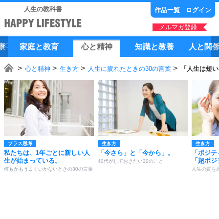
人生の教科書
作品一覧
ログイン
メルマガ登録
康
家庭
と
教育
心
と
精神
知識
と
教養
人
と
関
心と精神
生き方
人生に疲れたときの30の言葉
「人生は短い
プラス思考
生き方
生き方
私たちは、1年ごとに新しい人
「今さら」と「今から」。
「ポジテ
生が始まっている。
「超ポジ
40代がしておきたい30のこと
何もかもうまくいかないときの30の言葉
人生の質を