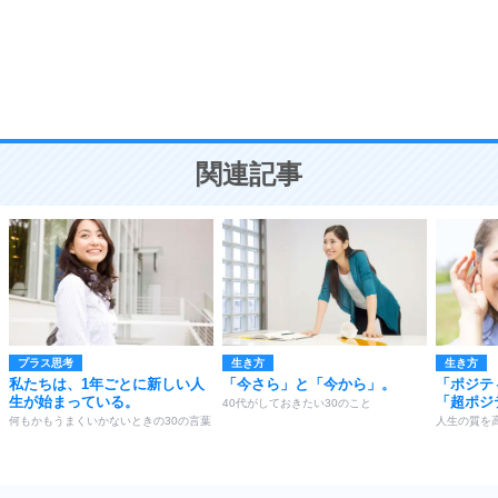
勉強法
9
謙虚な人こそ、本当に強い人。
頭の使い方がうまくなる30の方法
恋愛学
10
人を好きになったら、まず相手を徹底的に信じる
ことが大切。
恋する人が知っておきたい30の大切なこと
関連記事
プラス思考
生き方
生き方
私たちは、1年ごとに新しい人
「今さら」と「今から」。
「ポジテ
生が始まっている。
「超ポジ
40代がしておきたい30のこと
何もかもうまくいかないときの30の言葉
人生の質を