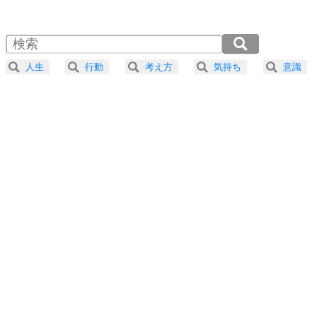
1.0倍速 （455KB 1分56秒）
1.5倍速 （303KB 1分17秒）
自分磨き
4
器の大きい人は、怒りを優しさで表現する。
2.0倍速 （228KB 58秒）
器の大きい人になる30の方法
2.5倍速 （182KB 46秒）
人生
行動
考え方
気持ち
意識
3.0倍速 （152KB 38秒）
プラス思考
5
ネガティブな人は、複雑に考える。
3.5倍速 （131KB 33秒）
ポジティブな人は、シンプルに考える。
4.0倍速 （114KB 29秒）
ポジティブ思考になる30の方法
ストレス対策
6
価値観を捨てると、いらいらも消える。
いらいらしない人になる30の方法
プラス思考
7
気持ちはなくていいから、とにかく癖にしてしま
う。
ポジティブ思考になる30の方法
自分磨き
8
いらない物は、徹底的に捨てる。
気品と美しさを身につける30の方法