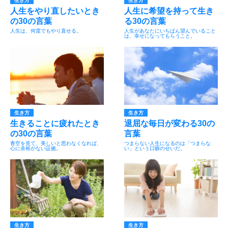
生き方
生き方
人生をやり直したいとき
人生に希望を持って生き
の30の言葉
る30の言葉
人生は、何度でもやり直せる。
人生があなたにいちばん望んでいること
は、幸せになってもらうこと。
生き方
生き方
生きることに疲れたとき
退屈な毎日が変わる30の
の30の言葉
言葉
青空を見て、美しいと思わなくなれば、
つまらない人生になるのは「つまらな
心に余裕がない証拠。
い」という口癖のせいだ。
生き方
生き方