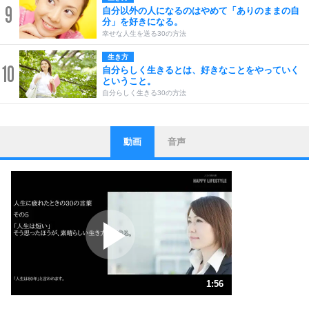
9
自分以外の人になるのはやめて「ありのままの自
分」を好きになる。
幸せな人生を送る30の方法
生き方
10
自分らしく生きるとは、好きなことをやっていく
ということ。
自分らしく生きる30の方法
動画
音声
ストレス対策
1
他人と比べない。
いっそのこと、他人を見ない。
いらいらしない人になる30の方法
プラス思考
2
ポジティブになれない原因は、行動しないから。
ポジティブ思考になる30の方法
ストレス対策
3
人生、なんとかなるもの。
1:56
気楽に生きる30の方法