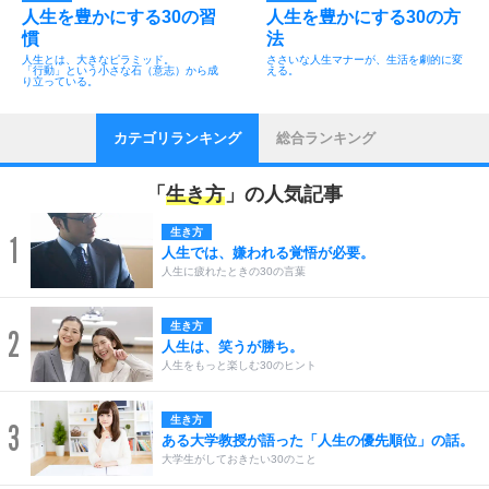
人生を豊かにする30の習
人生を豊かにする30の方
慣
法
人生とは、大きなピラミッド。
ささいな人生マナーが、生活を劇的に変
「行動」という小さな石（意志）から成
える。
り立っている。
カテゴリランキング
総合ランキング
「
生き方
」の人気記事
生き方
1
人生では、嫌われる覚悟が必要。
人生に疲れたときの30の言葉
生き方
2
人生は、笑うが勝ち。
人生をもっと楽しむ30のヒント
生き方
3
ある大学教授が語った「人生の優先順位」の話。
大学生がしておきたい30のこと