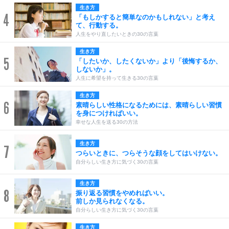
生き方
4
「もしかすると簡単なのかもしれない」と考え
て、行動する。
人生をやり直したいときの30の言葉
生き方
5
「したいか、したくないか」より「後悔するか、
しないか」。
人生に希望を持って生きる30の言葉
生き方
6
素晴らしい性格になるためには、素晴らしい習慣
を身につければいい。
幸せな人生を送る30の方法
生き方
7
つらいときに、つらそうな顔をしてはいけない。
自分らしい生き方に気づく30の言葉
生き方
8
振り返る習慣をやめればいい。
前しか見られなくなる。
自分らしい生き方に気づく30の言葉
生き方