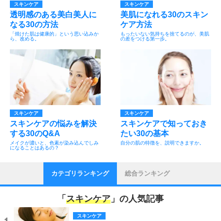
スキンケア
スキンケア
透明感のある美白美人に
美肌になれる30のスキン
なる30の方法
ケア方法
「焼けた肌は健康的」という思い込みか
もったいない気持ちを捨てるのが、美肌
ら、改める。
の差をつける第一歩。
スキンケア
スキンケア
スキンケアの悩みを解決
スキンケアで知っておき
する30のQ&A
たい30の基本
メイクが濃いと、色素が染み込んでしみ
自分の肌の特徴を、説明できますか。
になることはあるの？
カテゴリランキング
総合ランキング
「
スキンケア
」の人気記事
スキンケア