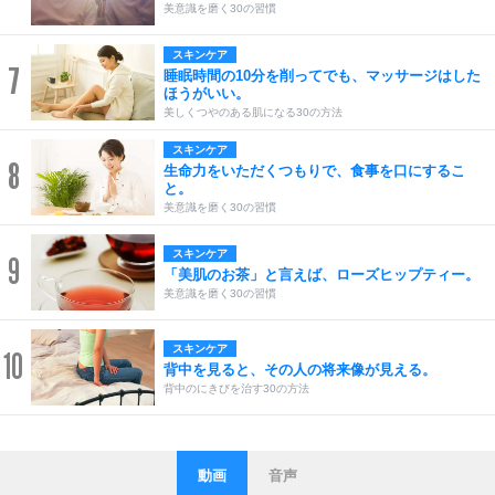
美意識を磨く30の習慣
スキンケア
7
睡眠時間の10分を削ってでも、マッサージはした
ほうがいい。
美しくつやのある肌になる30の方法
スキンケア
8
生命力をいただくつもりで、食事を口にするこ
と。
美意識を磨く30の習慣
スキンケア
9
「美肌のお茶」と言えば、ローズヒップティー。
美意識を磨く30の習慣
スキンケア
10
背中を見ると、その人の将来像が見える。
背中のにきびを治す30の方法
動画
音声
ストレス対策