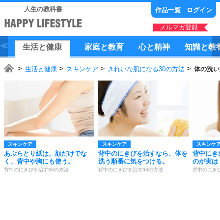
人生の教科書
作品一覧
ログイン
メルマガ登録
生活
と
健康
家庭
と
教育
心
と
精神
知識
と
教
生活と健康
スキンケア
きれいな肌になる30の方法
体の洗い
スキンケア
スキンケア
スキンケ
あぶらとり紙は、顔だけでな
背中のにきびを治すなら、体を
背中にき
く、背中や胸にも使う。
洗う順番に気をつける。
のが実は
背中のにきびを治す30の方法
背中のにきびを治す30の方法
背中のにき