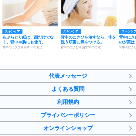
スキンケア
スキンケア
スキンケ
あぶらとり紙は、顔だけでな
背中のにきびを治すなら、体を
背中にき
く、背中や胸にも使う。
洗う順番に気をつける。
のが実は
背中のにきびを治す30の方法
背中のにきびを治す30の方法
背中のにき
代表メッセージ
よくある質問
利用規約
プライバシーポリシー
オンラインショップ