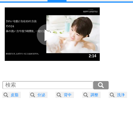
1
他人と比べない。
いっそのこと、他人を見ない。
いらいらしない人になる30の方法
プラス思考
2
ポジティブになれない原因は、行動しないから。
ポジティブ思考になる30の方法
ストレス対策
3
人生、なんとかなるもの。
2:14
気楽に生きる30の方法
1.0倍速 （528KB 2分14秒）
1.5倍速 （352KB 1分29秒）
自分磨き
4
器の大きい人は、怒りを優しさで表現する。
2.0倍速 （264KB 1分7秒）
器の大きい人になる30の方法
2.5倍速 （212KB 53秒）
皮脂
分泌
背中
調整
洗浄
3.0倍速 （176KB 44秒）
プラス思考
5
ネガティブな人は、複雑に考える。
3.5倍速 （151KB 38秒）
ポジティブな人は、シンプルに考える。
4.0倍速 （133KB 33秒）
ポジティブ思考になる30の方法
ストレス対策
6
価値観を捨てると、いらいらも消える。