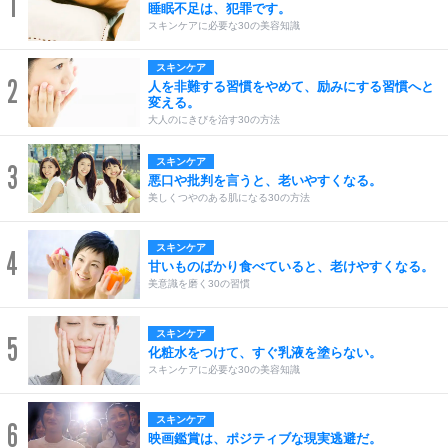
1
睡眠不足は、犯罪です。
スキンケアに必要な30の美容知識
スキンケア
2
人を非難する習慣をやめて、励みにする習慣へと
変える。
大人のにきびを治す30の方法
スキンケア
3
悪口や批判を言うと、老いやすくなる。
美しくつやのある肌になる30の方法
スキンケア
4
甘いものばかり食べていると、老けやすくなる。
美意識を磨く30の習慣
スキンケア
5
化粧水をつけて、すぐ乳液を塗らない。
スキンケアに必要な30の美容知識
スキンケア
6
映画鑑賞は、ポジティブな現実逃避だ。