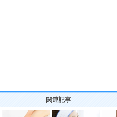
いらいらしない人になる30の方法
プラス思考
7
気持ちはなくていいから、とにかく癖にしてしま
う。
ポジティブ思考になる30の方法
自分磨き
8
いらない物は、徹底的に捨てる。
気品と美しさを身につける30の方法
勉強法
9
謙虚な人こそ、本当に強い人。
頭の使い方がうまくなる30の方法
恋愛学
10
人を好きになったら、まず相手を徹底的に信じる
ことが大切。
恋する人が知っておきたい30の大切なこと
関連記事