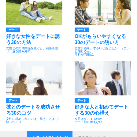
デート
デート
好きな女性をデートに誘
OKがもらいやすくなる
う30の方法
30のデートの誘い方
女性との肉体関係を急ぐと、判断を誤
恋愛計画を、ずるいと感じるか、うまい
り、道を踏み外す。
と感じるか。
それが問題だ。
デート
デート
彼とのデートを成功させ
好きな人と初めてデート
る30のコツ
する30の心構え
女性に求められるのは、酔うことより、
今日はキスするのか。
酔ったふり。
デート前に考えない。