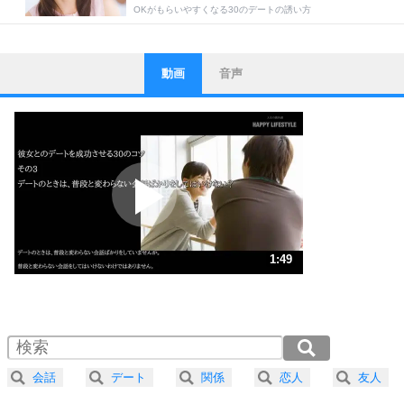
OKがもらいやすくなる30のデートの誘い方
動画
音声
ストレス対策
1
他人と比べない。
いっそのこと、他人を見ない。
いらいらしない人になる30の方法
プラス思考
2
ポジティブになれない原因は、行動しないから。
ポジティブ思考になる30の方法
ストレス対策
3
人生、なんとかなるもの。
1:49
気楽に生きる30の方法
1.0倍速 （429KB 1分49秒）
1.5倍速 （286KB 1分13秒）
自分磨き
4
器の大きい人は、怒りを優しさで表現する。
2.0倍速 （215KB 54秒）
器の大きい人になる30の方法
2.5倍速 （172KB 43秒）
会話
デート
関係
恋人
友人
3.0倍速 （144KB 36秒）
プラス思考