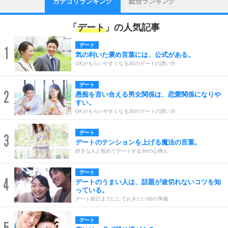
カテゴリランキング
総合ランキング
「
デート
」の人気記事
デート
1
気の利いた褒め言葉には、公式がある。
OKがもらいやすくなる30のデートの誘い方
デート
2
愚痴を言い合える男女関係は、恋愛関係になりや
すい。
OKがもらいやすくなる30のデートの誘い方
デート
3
デートのテンションを上げる魔法の言葉。
好きな人と初めてデートする30の心構え
デート
4
デートのうまい人は、話題が途切れないコツを知
っている。
デート前日までにしておきたい30の準備
デート