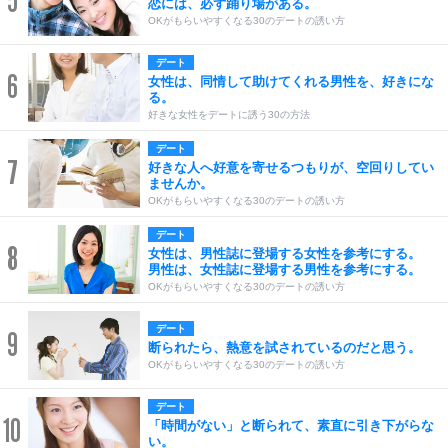
5
恋には、必ず踊り場がある。
OKがもらいやすくなる30のデートの誘い方
デート
6
女性は、同情して助けてくれる男性を、好きにな
る。
好きな女性をデートに誘う30の方法
デート
7
好きな人へ好意を寄せるつもりが、空回りしてい
ませんか。
OKがもらいやすくなる30のデートの誘い方
デート
8
女性は、男性誌に登場する女性を参考にする。
男性は、女性誌に登場する男性を参考にする。
OKがもらいやすくなる30のデートの誘い方
デート
9
断られたら、熱意を試されているのだと思う。
OKがもらいやすくなる30のデートの誘い方
デート
10
「時間がない」と断られて、素直に引き下がらな
い。