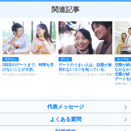
恋する人が知っておきたい30の大切なこと
関連記事
モテたい
デート
カップル
2回目のデートまで、時間を空
デートのうまい人は、話題が途
交際が続
けないことが大切。
切れないコツを知っている。
なかなか
交際が続
モテる女になる30の方法
デート前日までにしておきたい30の準備
デートを
交際が続く
代表メッセージ
よくある質問