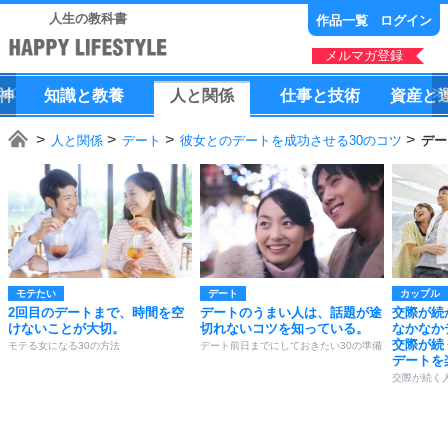
人生の教科書
作品一覧
ログイン
メルマガ登録
神
知識
と
教養
人
と
関係
仕事
と
技術
資産
と
人と関係
デート
彼女とのデートを成功させる30のコツ
デー
モテたい
デート
カップル
2回目のデートまで、時間を空
デートのうまい人は、話題が途
交際が続
けないことが大切。
切れないコツを知っている。
なかなか
交際が続
モテる女になる30の方法
デート前日までにしておきたい30の準備
デートを
交際が続く