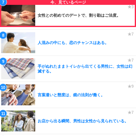
女性との初めてのデートで、割り勘はご法度。
人混みの中にも、恋のチャンスはある。
手がぬれたままトイレから出てくる男性に、女性は幻
滅する。
言葉遣いと態度は、鏡の法則が働く。
お店から出る瞬間、男性は女性から見られている。