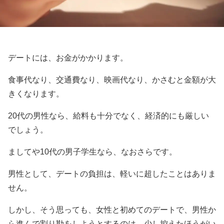
デートには、お金がかかります。
食事代なり、交通費なり、映画代なり、かさむと金額が大
きくなります。
20代の男性なら、給料も十分でなく、経済的にも厳しい
でしょう。
ましてや10代の男子学生なら、なおさらです。
男性として、デートの負担は、軽いに超したことはありま
せん。
しかし、そう思っても、女性と初めてのデートで、男性か
ら進んで割り勘をしようとするのは、少し控えたほうがい