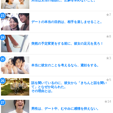
男性は女性の会話に、正解を求めないこと。
デートの本当の目的は、相手を楽しませること。
突然の予定変更をする前に、彼女の足元を見ろ！
本当に彼女のことを考えるなら、避妊をする。
話を聞いているのに、彼女から「きちんと話を聞い
て」となぜか叱られた。
その理由とは。
男性は、デート中、むやみに感情を抑えない。