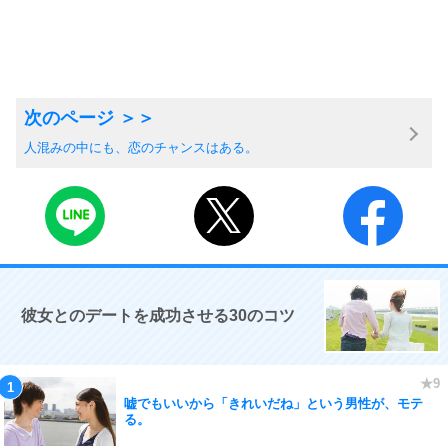
人混みの中にも、恋のチャンスはある。
彼女とのデートを成功させる30のコツ
嘘でもいいから「きれいだね」という男性が、モテ
る。