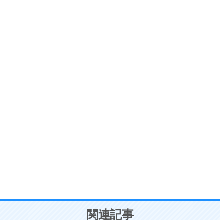
ストレス対策
6
価値観を捨てると、いらいらも消える。
いらいらしない人になる30の方法
プラス思考
7
気持ちはなくていいから、とにかく癖にしてしま
う。
ポジティブ思考になる30の方法
自分磨き
8
いらない物は、徹底的に捨てる。
気品と美しさを身につける30の方法
勉強法
9
謙虚な人こそ、本当に強い人。
頭の使い方がうまくなる30の方法
恋愛学
10
人を好きになったら、まず相手を徹底的に信じる
ことが大切。
恋する人が知っておきたい30の大切なこと
関連記事