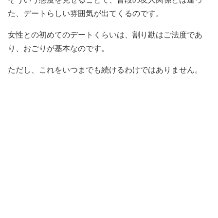
た、デートらしい雰囲気が出てくるのです。
女性との初めてのデートくらいは、割り勘はご法度であ
り、おごりが基本なのです。
ただし、これをいつまでも続けるわけではありません。