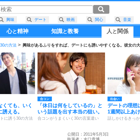
興味
デート
映画
関心
音楽
心
精神
知識
教養
人
関係
と
と
と
30の方法
興味があるふりをすれば、デートにも誘いやすくなる。彼女の
合コン
出会い
なくても、いく
「休日は何をしているの」と
デートの理想
に誘える。
いう話題を出す本当の狙い。
1週間以上あ
トに誘う30の方法
合コンがうまくいく30の言葉遣い
話しかけるきっか
公開日：2011年5月3日
執筆者：
水口貴博