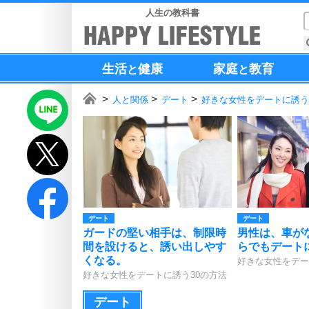
人生の教科書
生活
健康
家庭
教育
と
と
人と関係
デート
好きな女性をデートに誘う
デート
デート
ガードの堅い相手は、制限時
男性は、車が
間を設けると、誘い出しやす
らでもデート
くなる。
好きな女性をデー
好きな女性をデートに誘う30の方法
デート