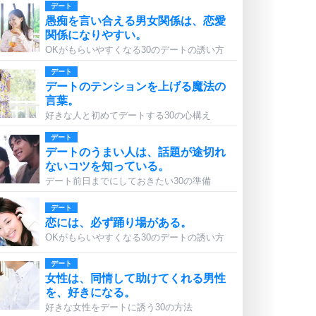
デート
愚痴を言い合える男女関係は、恋愛
関係になりやすい。
OKがもらいやすくなる30のデートの誘い方
デート
デートのテンションを上げる魔法の
言葉。
好きな人と初めてデートする30の心構え
デート
デートのうまい人は、話題が途切れ
ないコツを知っている。
デート前日までにしておきたい30の準備
デート
恋には、必ず踊り場がある。
OKがもらいやすくなる30のデートの誘い方
デート
女性は、同情して助けてくれる男性
を、好きになる。
好きな女性をデートに誘う30の方法