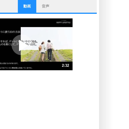
動画
音声
ストレス対策
他人と比べない。
いっそのこと、他人を見ない。
いらいらしない人になる30の方法
プラス思考
ポジティブになれない原因は、行動
しないから。
ポジティブ思考になる30の方法
ストレス対策
2:32
人生、なんとかなるもの。
気楽に生きる30の方法
速 （596KB 2分32秒）
速 （398KB 1分41秒）
自分磨き
器の大きい人は、怒りを優しさで表
速 （299KB 1分16秒）
現する。
速 （239KB 1分0秒）
器の大きい人になる30の方法
速 （199KB 50秒）
プラス思考
速 （171KB 43秒）
ネガティブな人は、複雑に考える。
速 （150KB 38秒）
ポジティブな人は、シンプルに考え