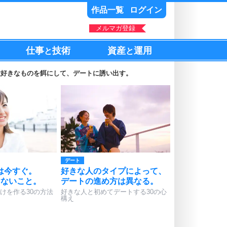
作品一覧
ログイン
メルマガ登録
仕事
技術
資産
運用
と
と
大好きなものを餌にして、デートに誘い出す。
デート
は今すぐ。
好きな人のタイプによって、
けないこと。
デートの進め方は異なる。
けを作る30の方法
好きな人と初めてデートする30の心
構え