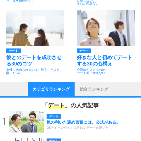
り、道を踏み外す。
と感じるか。
それが問題だ。
デート
デート
彼とのデートを成功させ
好きな人と初めてデート
る30のコツ
する30の心構え
女性に求められるのは、酔うことより、
今日はキスするのか。
酔ったふり。
デート前に考えない。
カテゴリランキング
総合ランキング
「
デート
」の人気記事
デート
1
気の利いた褒め言葉には、公式がある。
OKがもらいやすくなる30のデートの誘い方
デート