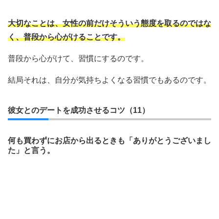
大切なことは、女性の前だけそういう態度を取るのではな
く、普段から心がけることです。
普段から心がけて、習慣にするのです。
結局それは、自分が気持ちよくなる習慣でもあるのです。
彼女とのデートを成功させるコツ（11）
何も買わずにお店から出るときも「ありがとうございまし
た」と言う。