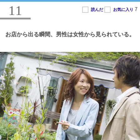
11
お店から出る瞬間、
男性は女性から見られている。