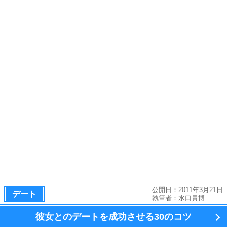
公開日：2011年3月21日
デート
執筆者：
水口貴博
彼女とのデートを成功させる
30のコツ