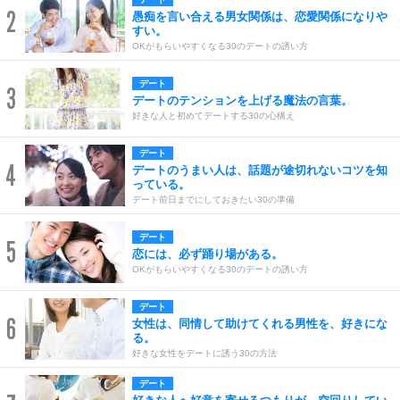
2
愚痴を言い合える男女関係は、恋愛関係になりや
すい。
OKがもらいやすくなる30のデートの誘い方
デート
3
デートのテンションを上げる魔法の言葉。
好きな人と初めてデートする30の心構え
デート
4
デートのうまい人は、話題が途切れないコツを知
っている。
デート前日までにしておきたい30の準備
デート
5
恋には、必ず踊り場がある。
OKがもらいやすくなる30のデートの誘い方
デート
6
女性は、同情して助けてくれる男性を、好きにな
る。
好きな女性をデートに誘う30の方法
デート