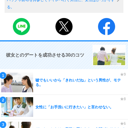
る。
彼女とのデートを成功させる30のコツ
嘘でもいいから「きれいだね」という男性が、モテ
る。
女性に「お手洗いに行きたい」と言わせない。