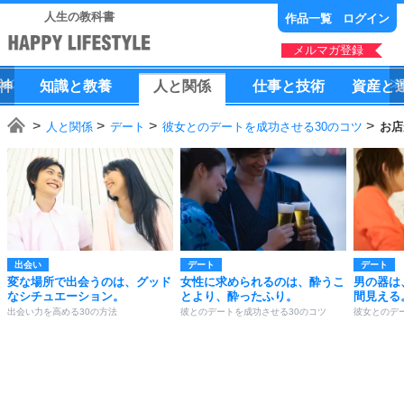
人生の教科書
作品一覧
ログイン
メルマガ登録
神
知識
と
教養
人
と
関係
仕事
と
技術
資産
と
人と関係
デート
彼女とのデートを成功させる30のコツ
お店
出会い
デート
デート
変な場所で出会うのは、グッド
女性に求められるのは、酔うこ
男の器は
なシチュエーション。
とより、酔ったふり。
間見える
出会い力を高める30の方法
彼とのデートを成功させる30のコツ
彼女とのデ