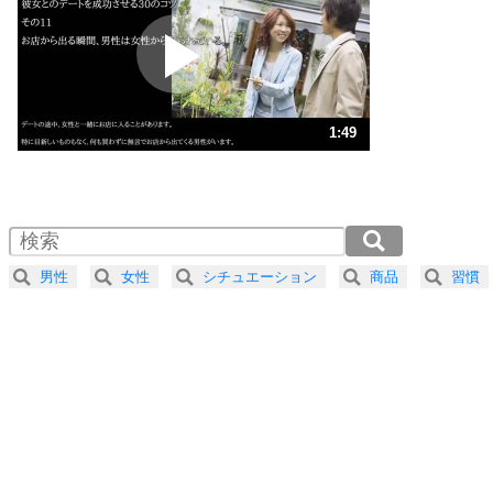
プラス思考
2
ポジティブになれない原因は、行動しないから。
ポジティブ思考になる30の方法
ストレス対策
3
人生、なんとかなるもの。
1:49
気楽に生きる30の方法
1.0倍速 （427KB 1分49秒）
1.5倍速 （285KB 1分12秒）
自分磨き
4
器の大きい人は、怒りを優しさで表現する。
2.0倍速 （214KB 54秒）
器の大きい人になる30の方法
2.5倍速 （171KB 43秒）
男性
女性
シチュエーション
商品
習慣
3.0倍速 （143KB 36秒）
プラス思考
5
ネガティブな人は、複雑に考える。
3.5倍速 （123KB 31秒）
ポジティブな人は、シンプルに考える。
4.0倍速 （107KB 27秒）
ポジティブ思考になる30の方法
ストレス対策
6
価値観を捨てると、いらいらも消える。
いらいらしない人になる30の方法
プラス思考