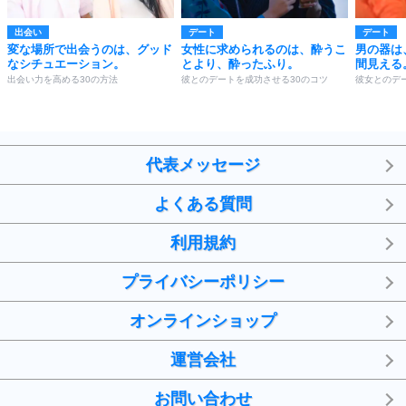
出会い
デート
デート
変な場所で出会うのは、グッド
女性に求められるのは、酔うこ
男の器は
なシチュエーション。
とより、酔ったふり。
間見える
出会い力を高める30の方法
彼とのデートを成功させる30のコツ
彼女とのデ
代表メッセージ
よくある質問
利用規約
プライバシーポリシー
オンラインショップ
運営会社
お問い合わせ