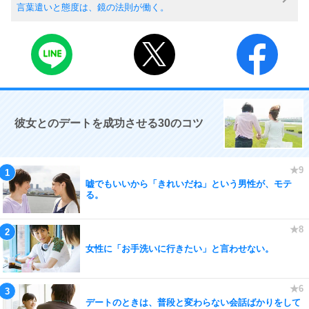
言葉遣いと態度は、鏡の法則が働く。
彼女とのデートを成功させる30のコツ
嘘でもいいから「きれいだね」という男性が、モテ
る。
女性に「お手洗いに行きたい」と言わせない。
デートのときは、普段と変わらない会話ばかりをして