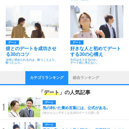
デート
デート
彼とのデートを成功させ
好きな人と初めてデート
る30のコツ
する30の心構え
女性に求められるのは、酔うことより、
今日はキスするのか。
酔ったふり。
デート前に考えない。
カテゴリランキング
総合ランキング
「
デート
」の人気記事
デート
1
気の利いた褒め言葉には、公式がある。
OKがもらいやすくなる30のデートの誘い方
デート