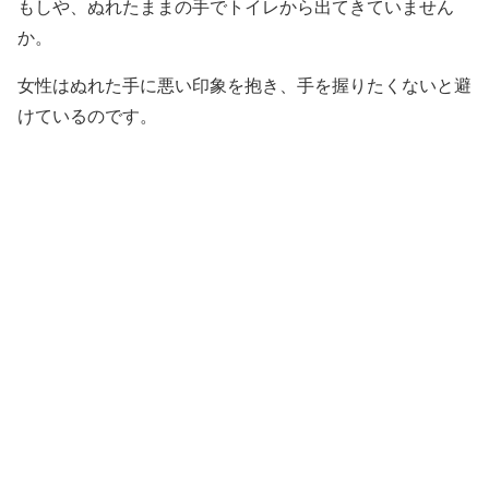
もしや、ぬれたままの手でトイレから出てきていません
か。
女性はぬれた手に悪い印象を抱き、手を握りたくないと避
けているのです。