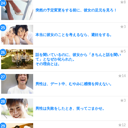
突然の予定変更をする前に、彼女の足元を見ろ！
本当に彼女のことを考えるなら、避妊をする。
話を聞いているのに、彼女から「きちんと話を聞い
て」となぜか叱られた。
その理由とは。
男性は、デート中、むやみに感情を抑えない。
男性は失敗をしたとき、笑ってごまかせ。