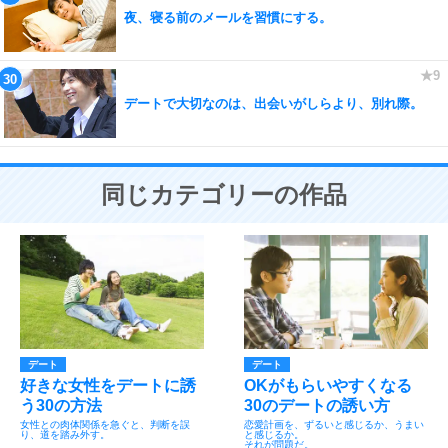
夜、寝る前のメールを習慣にする。
デートで大切なのは、出会いがしらより、別れ際。
同じカテゴリーの作品
デート
デート
好きな女性をデートに誘
OKがもらいやすくなる
う30の方法
30のデートの誘い方
女性との肉体関係を急ぐと、判断を誤
恋愛計画を、ずるいと感じるか、うまい
り、道を踏み外す。
と感じるか。
それが問題だ。