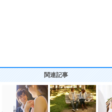
う。
ポジティブ思考になる30の方法
自分磨き
8
いらない物は、徹底的に捨てる。
気品と美しさを身につける30の方法
勉強法
9
謙虚な人こそ、本当に強い人。
頭の使い方がうまくなる30の方法
恋愛学
10
人を好きになったら、まず相手を徹底的に信じる
ことが大切。
恋する人が知っておきたい30の大切なこと
関連記事