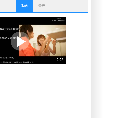
動画
音声
ストレス対策
他人と比べない。
いっそのこと、他人を見ない。
いらいらしない人になる30の方法
プラス思考
ポジティブになれない原因は、行動
しないから。
ポジティブ思考になる30の方法
ストレス対策
2:22
人生、なんとかなるもの。
気楽に生きる30の方法
速 （556KB 2分22秒）
速 （371KB 1分34秒）
自分磨き
器の大きい人は、怒りを優しさで表
速 （278KB 1分11秒）
現する。
速 （223KB 56秒）
器の大きい人になる30の方法
速 （186KB 47秒）
プラス思考
速 （160KB 40秒）
ネガティブな人は、複雑に考える。
速 （140KB 35秒）
ポジティブな人は、シンプルに考え