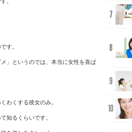
です。
7
。
8
のです。
ダメ」というのでは、本当に女性を喜ば
9
わくわくする彼女のみ。
10
めて知るくらいです。