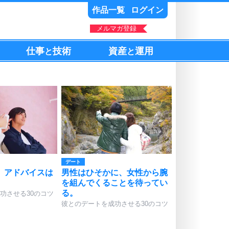
作品一覧
ログイン
メルマガ登録
仕事
技術
資産
運用
と
と
デート
、アドバイスは
男性はひそかに、女性から腕
を組んでくることを待ってい
る。
功させる30のコツ
彼とのデートを成功させる30のコツ