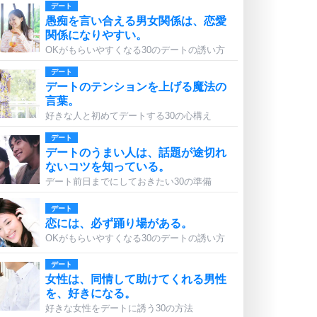
デート
愚痴を言い合える男女関係は、恋愛
関係になりやすい。
OKがもらいやすくなる30のデートの誘い方
デート
デートのテンションを上げる魔法の
言葉。
好きな人と初めてデートする30の心構え
デート
デートのうまい人は、話題が途切れ
ないコツを知っている。
デート前日までにしておきたい30の準備
デート
恋には、必ず踊り場がある。
OKがもらいやすくなる30のデートの誘い方
デート
女性は、同情して助けてくれる男性
を、好きになる。
好きな女性をデートに誘う30の方法