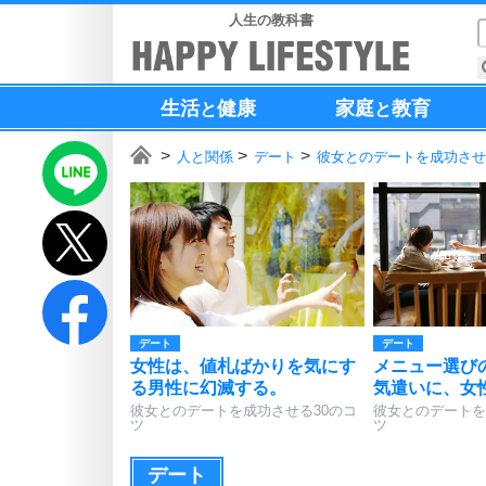
人生の教科書
生活
健康
家庭
教育
と
と
人と関係
デート
彼女とのデートを成功させ
デート
デート
女性は、値札ばかりを気にす
メニュー選び
る男性に幻滅する。
気遣いに、女
彼女とのデートを成功させる30のコ
彼女とのデートを
ツ
ツ
デート