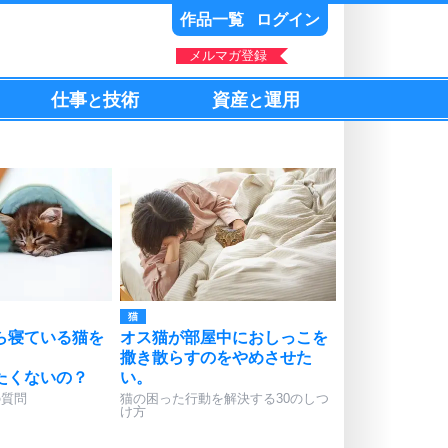
作品一覧
ログイン
メルマガ登録
仕事
技術
資産
運用
と
と
猫
ら寝ている猫を
オス猫が部屋中におしっこを
撒き散らすのをやめさせた
たくないの？
い。
の質問
猫の困った行動を解決する30のしつ
け方