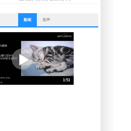
動画
音声
ストレス対策
他人と比べない。
いっそのこと、他人を見ない。
いらいらしない人になる30の方法
プラス思考
ポジティブになれない原因は、行動
しないから。
ポジティブ思考になる30の方法
ストレス対策
1:51
人生、なんとかなるもの。
気楽に生きる30の方法
速 （437KB 1分51秒）
速 （292KB 1分14秒）
自分磨き
器の大きい人は、怒りを優しさで表
速 （219KB 55秒）
現する。
速 （175KB 44秒）
器の大きい人になる30の方法
速 （146KB 37秒）
プラス思考
速 （126KB 31秒）