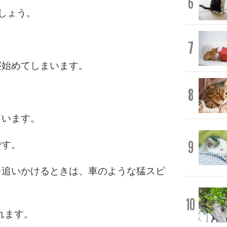
6
しょう。
7
寝始めてしまいます。
8
ています。
9
です。
を追いかけるときは、車のような猛スピ
10
れます。