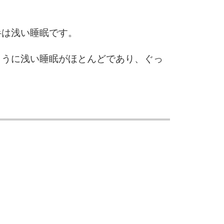
5
4.0倍
半は浅い睡眠です。
ように浅い睡眠がほとんどであり、ぐっ
6
。
7
8
9