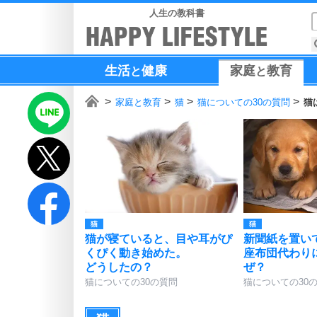
人生の教科書
生活
健康
家庭
教育
と
と
家庭と教育
猫
猫についての30の質問
猫
猫
猫
猫が寝ていると、目や耳がぴ
新聞紙を置い
くぴく動き始めた。
座布団代わり
どうしたの？
ぜ？
猫についての30の質問
猫についての30