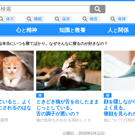
体力
睡眠
温存
物音
発揮
心
精神
知識
教養
人
関係
と
と
と
は本当にいつも寝てばかり。なぜそんなに寝るのが好きなの？
猫
猫
ていると、よく
ときどき猫が舌を出したまま
顔を隠しなが
にされるのはな
じっとしている。
よく見る。
舌の調子が悪いの？
寝顔を見られ
の質問
猫の気持ちがわかる30のしぐさ
猫についての30
公開日：2010年5月11日