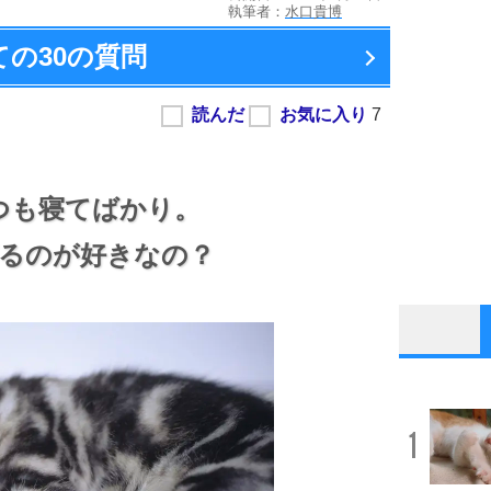
執筆者：
水口貴博
ての
30の質問
つも寝てばかり。
るのが好きなの？
1