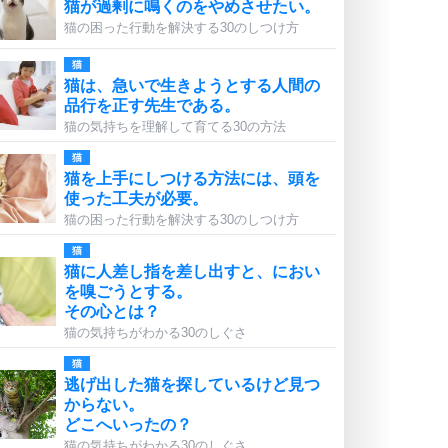
猫が過剰に鳴くのをやめさせたい。
猫の困った行動を解決する30のしつけ方
猫
猫は、急いで生きようとする人間の
品行を正す先生である。
猫の気持ちを理解して育てる30の方法
猫
猫を上手にしつける方法には、頭を
使った工夫が必要。
猫の困った行動を解決する30のしつけ方
猫
猫に人差し指を差し出すと、におい
を嗅ごうとする。
その心とは？
猫の気持ちがわかる30のしぐさ
猫
逃げ出した猫を探しているけど見つ
からない。
どこへいったの？
猫の気持ちがわかる30のしぐさ