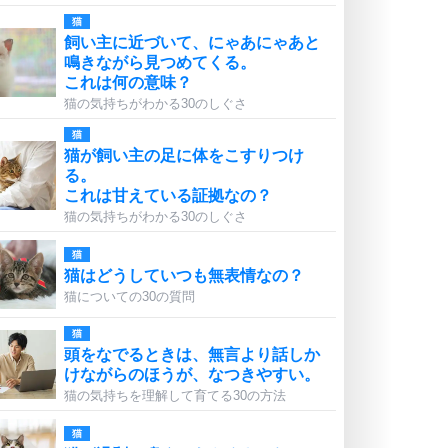
猫
飼い主に近づいて、にゃあにゃあと
鳴きながら見つめてくる。
これは何の意味？
猫の気持ちがわかる30のしぐさ
猫
猫が飼い主の足に体をこすりつけ
る。
これは甘えている証拠なの？
猫の気持ちがわかる30のしぐさ
猫
猫はどうしていつも無表情なの？
猫についての30の質問
猫
頭をなでるときは、無言より話しか
けながらのほうが、なつきやすい。
猫の気持ちを理解して育てる30の方法
猫