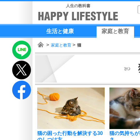
人生の教科書
生活
健康
家庭
教育
と
と
家庭と教育
猫
猫の困った行動を解決する30
猫の気持ちが
のしつけ方
さ