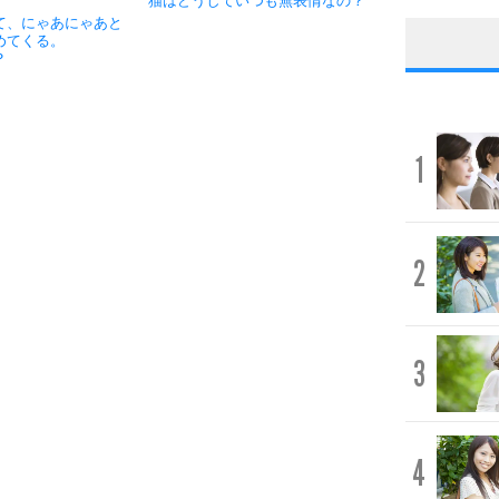
猫はどうしていつも無表情なの？
て、にゃあにゃあと
めてくる。
？
1
2
3
4