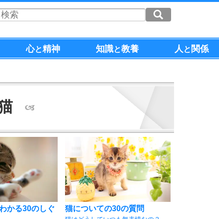
心
精神
知識
教養
人
関係
と
と
と
猫
わかる30のしぐ
猫についての30の質問