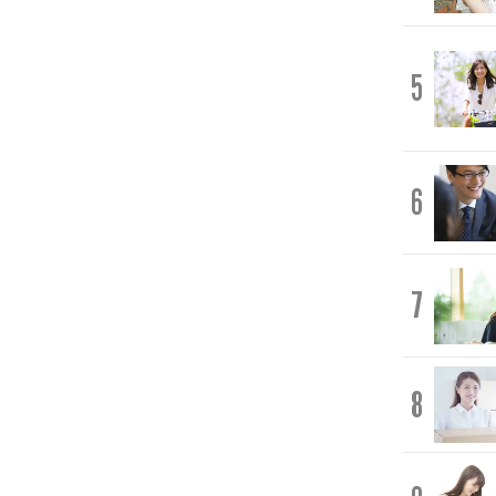
5
6
7
8