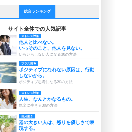
総合ランキング
サイト全体での人気記事
ストレス対策
他人と比べない。
いっそのこと、他人を見ない。
いらいらしない人になる30の方法
プラス思考
ポジティブになれない原因は、行動
しないから。
ポジティブ思考になる30の方法
ストレス対策
人生、なんとかなるもの。
気楽に生きる30の方法
自分磨き
器の大きい人は、怒りを優しさで表
現する。