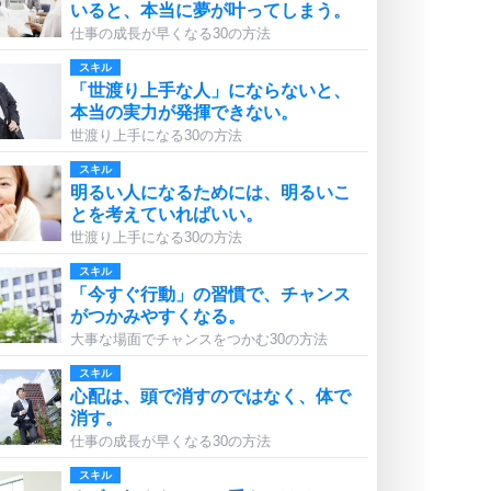
いると、本当に夢が叶ってしまう。
仕事の成長が早くなる30の方法
スキル
「世渡り上手な人」にならないと、
本当の実力が発揮できない。
世渡り上手になる30の方法
スキル
明るい人になるためには、明るいこ
とを考えていればいい。
世渡り上手になる30の方法
スキル
「今すぐ行動」の習慣で、チャンス
がつかみやすくなる。
大事な場面でチャンスをつかむ30の方法
スキル
心配は、頭で消すのではなく、体で
消す。
仕事の成長が早くなる30の方法
スキル