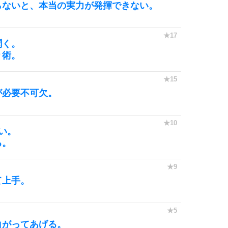
10
らないと、本当の実力が発揮できない。
聞く。
り術。
が必要不可欠。
い。
る。
て上手。
白がってあげる。