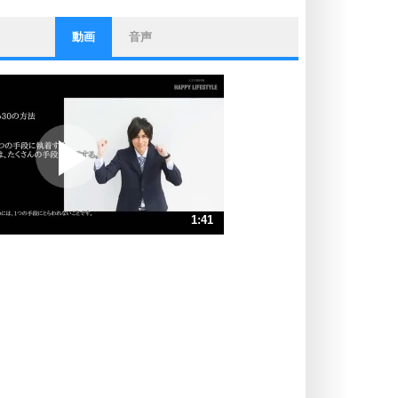
動画
音声
ストレス対策
他人と比べない。
いっそのこと、他人を見ない。
いらいらしない人になる30の方法
プラス思考
ポジティブになれない原因は、行動
しないから。
ポジティブ思考になる30の方法
ストレス対策
1:41
人生、なんとかなるもの。
気楽に生きる30の方法
速 （395KB 1分41秒）
速 （264KB 1分7秒）
自分磨き
器の大きい人は、怒りを優しさで表
速 （198KB 50秒）
現する。
速 （159KB 40秒）
器の大きい人になる30の方法
速 （132KB 33秒）
プラス思考
速 （114KB 28秒）
ネガティブな人は、複雑に考える。
速 （100KB 25秒）