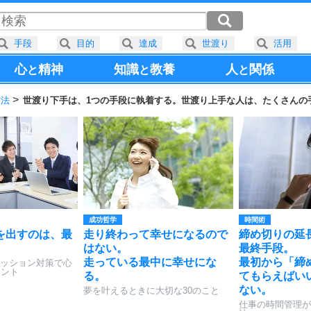
手段
目的
達成
世渡り
活用
心
精神
知識
教養
人
関係
と
と
と
方法
世渡り下手は、1つの手段に執着する。世渡り上手な人は、たくさんの
成功哲学
時間術
を出すのは、最
走り終わって幸せになるので
締め切りの延
はない。
最終手段。
走っている最中に幸せにな
最初から「締
ッション対策で心
イント
る。
てもらえばい
ない。
夢を叶えるときに大切な30のこと
仕事の時間管理が