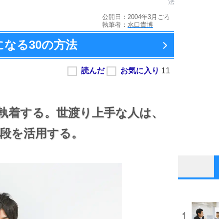
法
公開日：2004年3月ごろ
執筆者：
水口貴博
になる
30の方法
執着する。
世渡り上手な人は、
段を活用する。
1