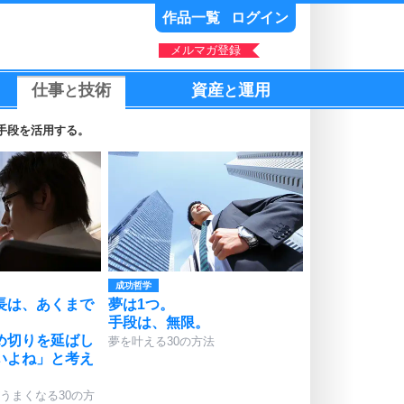
作品一覧
ログイン
メルマガ登録
仕事
技術
資産
運用
と
と
手段を活用する。
成功哲学
長は、あくまで
夢は1つ。
手段は、無限。
め切りを延ばし
夢を叶える30の方法
いよね」と考え
うまくなる30の方