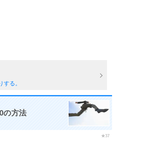
5
6
7
りする。
8
0の方法
9