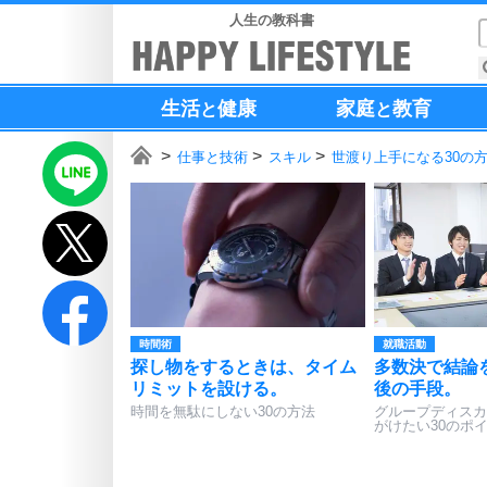
人生の教科書
生活
健康
家庭
教育
と
と
仕事と技術
スキル
世渡り上手になる30の
時間術
就職活動
探し物をするときは、タイム
多数決で結論
リミットを設ける。
後の手段。
時間を無駄にしない30の方法
グループディスカ
がけたい30のポ