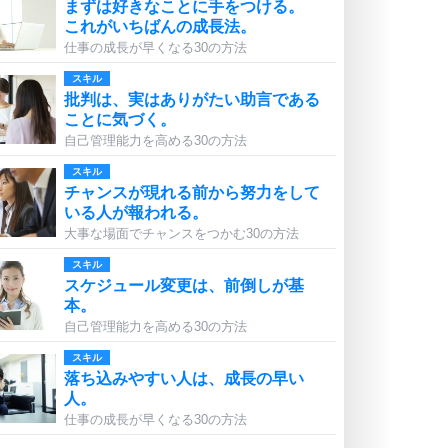
まずは好きなことに手をつける。
これがいちばんの成長法。
仕事の成長が早くなる30の方法
スキル
批判は、実はありがたい助言である
ことに気づく。
自己管理能力を高める30の方法
スキル
チャンスが現れる前から努力をして
いる人が報われる。
大事な場面でチャンスをつかむ30の方法
スキル
スケジュール変更は、前倒しが基
本。
自己管理能力を高める30の方法
スキル
落ち込みやすい人は、成長の早い
人。
仕事の成長が早くなる30の方法