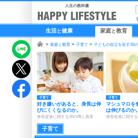
人生の教科書
生活
健康
家庭
教育
と
と
家庭と教育
子育て
子どもの自立を促す30
子育て
子育て
好き嫌いがあると、身長は伸
マシュマロを
びにくくなるのか。
は伸びるのか
身長促進に関する30の噂と真実
身長促進に関する
子育て