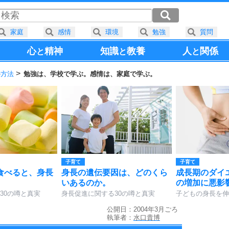
家庭
感情
環境
勉強
質問
心
精神
知識
教養
人
関係
と
と
と
の方法
勉強は、学校で学ぶ。感情は、家庭で学ぶ。
子育て
子育て
食べると、身長
身長の遺伝要因は、どのくら
成長期のダイ
。
いあるのか。
の増加に悪影
30の噂と真実
身長促進に関する30の噂と真実
子どもの身長を伸
公開日：2004年3月ごろ
執筆者：
水口貴博