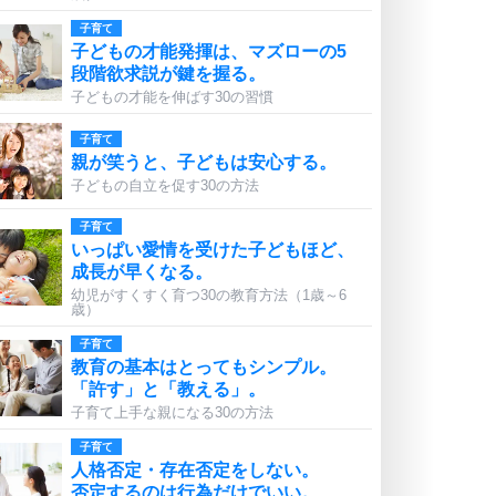
子育て
子どもの才能発揮は、マズローの5
段階欲求説が鍵を握る。
子どもの才能を伸ばす30の習慣
子育て
親が笑うと、子どもは安心する。
子どもの自立を促す30の方法
子育て
いっぱい愛情を受けた子どもほど、
成長が早くなる。
幼児がすくすく育つ30の教育方法（1歳～6
歳）
子育て
教育の基本はとってもシンプル。
「許す」と「教える」。
子育て上手な親になる30の方法
子育て
人格否定・存在否定をしない。
否定するのは行為だけでいい。