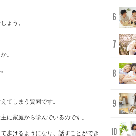
。
6
でしょう。
7
たか。
ん。
8
9
考えてしまう質問です。
は主に家庭から学んでいるのです。
10
って歩けるようになり、話すことができ