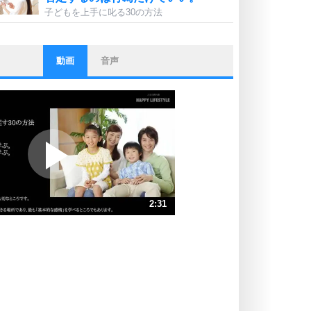
子どもを上手に叱る30の方法
動画
音声
ストレス対策
他人と比べない。
いっそのこと、他人を見ない。
いらいらしない人になる30の方法
プラス思考
ポジティブになれない原因は、行動
しないから。
ポジティブ思考になる30の方法
ストレス対策
2:31
人生、なんとかなるもの。
気楽に生きる30の方法
速 （593KB 2分31秒）
速 （396KB 1分41秒）
自分磨き
器の大きい人は、怒りを優しさで表
速 （297KB 1分15秒）
現する。
速 （238KB 1分0秒）
器の大きい人になる30の方法
速 （198KB 50秒）