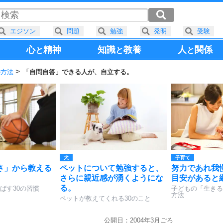
エジソン
問題
勉強
発明
受験
心
精神
知識
教養
人
関係
と
と
と
の方法
「自問自答」できる人が、自立する。
犬
子育て
さ」から教える
ペットについて勉強すると、
努力であれ我
さらに親近感が湧くようにな
目安があると
る。
ばす30の習慣
子どもの「生きる
方法
ペットが教えてくれる30のこと
公開日：2004年3月ごろ