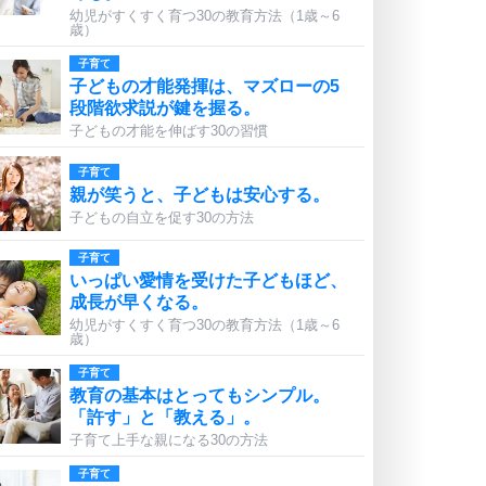
幼児がすくすく育つ30の教育方法（1歳～6
歳）
子育て
子どもの才能発揮は、マズローの5
段階欲求説が鍵を握る。
子どもの才能を伸ばす30の習慣
子育て
親が笑うと、子どもは安心する。
子どもの自立を促す30の方法
子育て
いっぱい愛情を受けた子どもほど、
成長が早くなる。
幼児がすくすく育つ30の教育方法（1歳～6
歳）
子育て
教育の基本はとってもシンプル。
「許す」と「教える」。
子育て上手な親になる30の方法
子育て