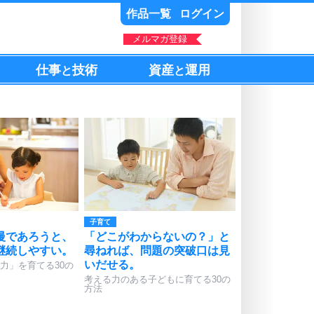
作品一覧
ログイン
メルマガ登録
仕事
技術
資産
運用
と
と
子育て
慢であろうと、
「どこがわからないの？」と
継続しやすい。
尋ねれば、問題の突破口は見
いだせる。
力」を育てる30の
考える力のある子どもに育てる30の
方法