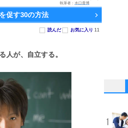
執筆者：
水口貴博
を促す
30の方法
る人が、
自立する。
1