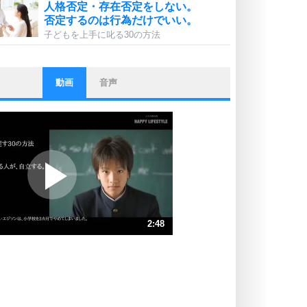
人格否定・存在否定をしない。
否定するのは行為だけでいい。
子どもを上手に叱る30の方法
動画
音声
ストレス対策
他人と比べない。
いっそのこと、他人を見ない。
いらいらしない人になる30の方法
プラス思考
ポジティブになれない原因は、行動
しないから。
ポジティブ思考になる30の方法
ストレス対策
2:48
人生、なんとかなるもの。
気楽に生きる30の方法
速 （658KB 2分48秒）
速 （439KB 1分52秒）
自分磨き
器の大きい人は、怒りを優しさで表
速 （329KB 1分24秒）
現する。
速 （264KB 1分7秒）