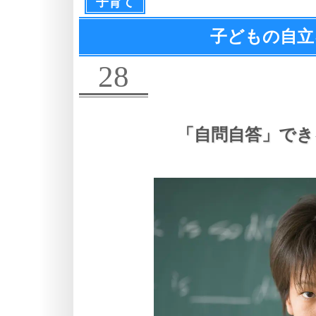
子育て
子どもの自立
28
「自問自答」でき