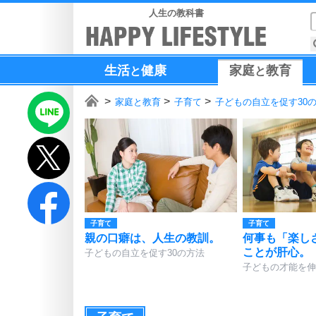
人生の教科書
生活
健康
家庭
教育
と
と
家庭と教育
子育て
子どもの自立を促す30
子育て
子育て
親の口癖は、人生の教訓。
何事も「楽し
ことが肝心。
子どもの自立を促す30の方法
子どもの才能を伸