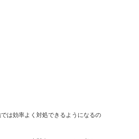
3.0倍
3.5倍
5
4.0倍
6
7
8
強では効率よく対処できるようになるの