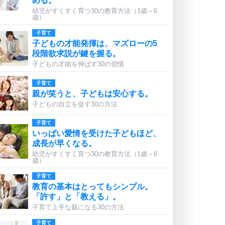
める。
幼児がすくすく育つ30の教育方法（1歳～6
歳）
子育て
子どもの才能発揮は、マズローの5
段階欲求説が鍵を握る。
子どもの才能を伸ばす30の習慣
子育て
親が笑うと、子どもは安心する。
子どもの自立を促す30の方法
子育て
いっぱい愛情を受けた子どもほど、
成長が早くなる。
幼児がすくすく育つ30の教育方法（1歳～6
歳）
子育て
教育の基本はとってもシンプル。
「許す」と「教える」。
子育て上手な親になる30の方法
子育て