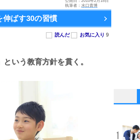
公開日：2010年2月18日
執筆者：
水口貴博
を伸ばす
30の習慣
」という教育方針を貫く。
1