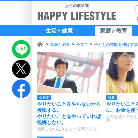
人生の教科書
生活
健康
家庭
教育
と
と
家庭と教育
子育て
子どもの才能を伸ばす3
生き方
投資
やりたいことをやらないから
やりたいこと
後悔する。
に、お金を使
やりたいことをやっていれば
お金を使って心も
法
後悔しない。
後悔しない生き方をする30の方法