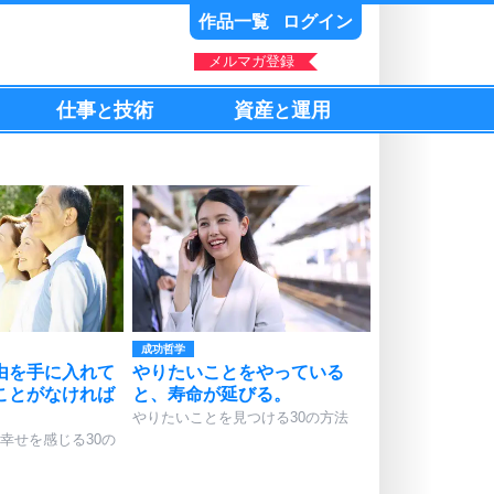
作品一覧
ログイン
メルマガ登録
仕事
技術
資産
運用
と
と
成功哲学
由を手に入れて
やりたいことをやっている
ことがなければ
と、寿命が延びる。
やりたいことを見つける30の方法
幸せを感じる30の