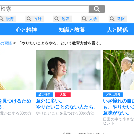
後悔
方針
勉強
大学
選択
心
精神
知識
教養
人
関係
と
と
と
0の習慣
「やりたいことをやる」という教育方針を貫く。
成功哲学
プラス思考
を見つけるため
意外に多い。
いざ憧れの自
う。
やりたいことのない人たち。
も、やりたい
意味がない。
豊かにする30の方
やりたいことを見つける30の方法
日常の中で小さな
ヒント