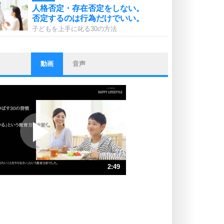
人格否定・存在否定をしない。
否定するのは行為だけでいい。
子どもを上手に叱る30の方法
動画
音声
ストレス対策
他人と比べない。
いっそのこと、他人を見ない。
いらいらしない人になる30の方法
プラス思考
ポジティブになれない原因は、行動
しないから。
ポジティブ思考になる30の方法
ストレス対策
2:49
人生、なんとかなるもの。
気楽に生きる30の方法
速 （664KB 2分49秒）
速 （443KB 1分53秒）
自分磨き
器の大きい人は、怒りを優しさで表
速 （332KB 1分24秒）
現する。