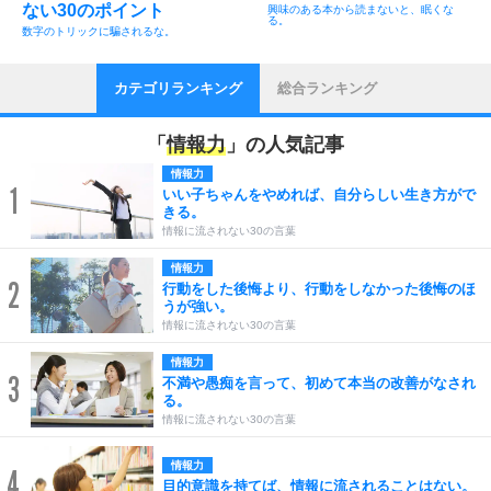
ない30のポイント
興味のある本から読まないと、眠くな
る。
数字のトリックに騙されるな。
カテゴリランキング
総合ランキング
「
情報力
」の人気記事
情報力
1
いい子ちゃんをやめれば、自分らしい生き方がで
きる。
情報に流されない30の言葉
情報力
2
行動をした後悔より、行動をしなかった後悔のほ
うが強い。
情報に流されない30の言葉
情報力
3
不満や愚痴を言って、初めて本当の改善がなされ
る。
情報に流されない30の言葉
情報力
4
目的意識を持てば、情報に流されることはない。