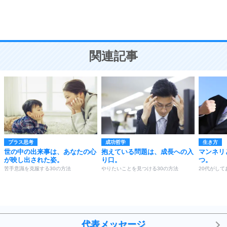
頭の使い方がうまくなる30の方法
恋愛学
10
人を好きになったら、まず相手を徹底的に信じる
ことが大切。
恋する人が知っておきたい30の大切なこと
関連記事
プラス思考
成功哲学
生き方
世の中の出来事は、あなたの心
抱えている問題は、成長への入
マンネリ
が映し出された姿。
り口。
つ。
苦手意識を克服する30の方法
やりたいことを見つける30の方法
20代がして
代表メッセージ