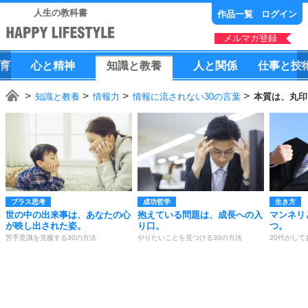
人生の教科書
作品一覧
ログイン
メルマガ登録
育
心
と
精神
知識
と
教養
人
と
関係
仕事
と
技
知識と教養
情報力
情報に流されない30の言葉
本質は、丸印
プラス思考
成功哲学
生き方
世の中の出来事は、あなたの心
抱えている問題は、成長への入
マンネリ
が映し出された姿。
り口。
つ。
苦手意識を克服する30の方法
やりたいことを見つける30の方法
20代がして