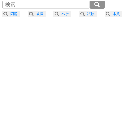
器の大きい人は、怒りを優しさで表現する。
2.0倍速 （274KB 1分10秒）
器の大きい人になる30の方法
2.5倍速 （220KB 56秒）
問題
成長
ペケ
試験
本質
3.0倍速 （183KB 46秒）
プラス思考
5
ネガティブな人は、複雑に考える。
3.5倍速 （157KB 40秒）
ポジティブな人は、シンプルに考える。
4.0倍速 （138KB 35秒）
ポジティブ思考になる30の方法
ストレス対策
6
価値観を捨てると、いらいらも消える。
いらいらしない人になる30の方法
プラス思考
7
気持ちはなくていいから、とにかく癖にしてしま
う。
ポジティブ思考になる30の方法
自分磨き
8
いらない物は、徹底的に捨てる。
気品と美しさを身につける30の方法
勉強法
9
謙虚な人こそ、本当に強い人。