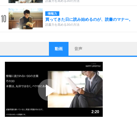
読書力を高める30の方法
情報力
10
買ってきた日に読み始めるのが、読書のマナー。
読書力を高める30の方法
動画
音声
ストレス対策
1
他人と比べない。
いっそのこと、他人を見ない。
いらいらしない人になる30の方法
プラス思考
2
ポジティブになれない原因は、行動しないから。
ポジティブ思考になる30の方法
ストレス対策
3
人生、なんとかなるもの。
2:20
気楽に生きる30の方法
1.0倍速 （548KB 2分20秒）
1.5倍速 （366KB 1分33秒）
自分磨き
4