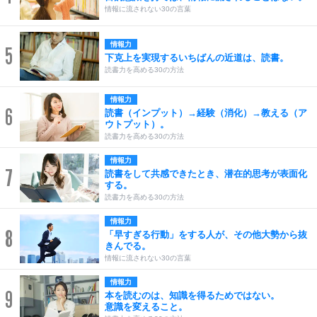
情報に流されない30の言葉
情報力
5
下克上を実現するいちばんの近道は、読書。
読書力を高める30の方法
情報力
6
読書（インプット）→経験（消化）→教える（ア
ウトプット）。
読書力を高める30の方法
情報力
7
読書をして共感できたとき、潜在的思考が表面化
する。
読書力を高める30の方法
情報力
8
「早すぎる行動」をする人が、その他大勢から抜
きんでる。
情報に流されない30の言葉
情報力
9
本を読むのは、知識を得るためではない。
意識を変えること。