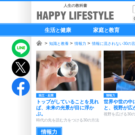
人生の教科書
生活
健康
家庭
教育
と
と
知識と教養
情報力
情報に流されない30の
独立・起業
情報力
トップがしていることを見れ
世界や世の中
ば、未来の光景が目に浮か
と、視野が広
ぶ。
視野を広げる30
時代の先を読む力をつける30の方法
情報力