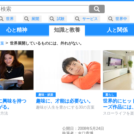
世界
展開
試験
サービス
世界中
心
精神
知識
教養
人
関係
と
と
と
言葉
世界展開しているものには、外れがない。
趣味・娯楽
暮らし
に興味を持つ
趣味に、才能は必要ない。
世界的にヒッ
がる。
ーズ作品には
趣味が人生を豊かにする30の言葉
の方法
スローライフを楽
公開日：2008年5月24日
執筆者：
水口貴博