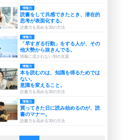
情報力
読書をして共感できたとき、潜在的
思考が表面化する。
読書力を高める30の方法
情報力
「早すぎる行動」をする人が、その
他大勢から抜きんでる。
情報に流されない30の言葉
情報力
本を読むのは、知識を得るためでは
ない。
意識を変えること。
読書力を高める30の方法
情報力
買ってきた日に読み始めるのが、読
書のマナー。
読書力を高める30の方法