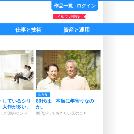
作品一覧
ログイン
メルマガ登録
仕事
技術
資産
運用
と
と
生き方
トしているシリ
80代は、本当に年寄りなの
、大作が多い。
か。
しむ30のヒント
80代がしておきたい30のこと