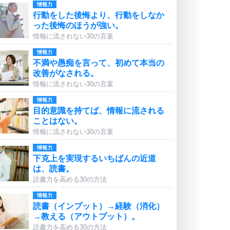
情報力
行動をした後悔より、行動をしなか
った後悔のほうが強い。
情報に流されない30の言葉
情報力
不満や愚痴を言って、初めて本当の
改善がなされる。
情報に流されない30の言葉
情報力
目的意識を持てば、情報に流される
ことはない。
情報に流されない30の言葉
情報力
下克上を実現するいちばんの近道
は、読書。
読書力を高める30の方法
情報力
読書（インプット）→経験（消化）
→教える（アウトプット）。
読書力を高める30の方法