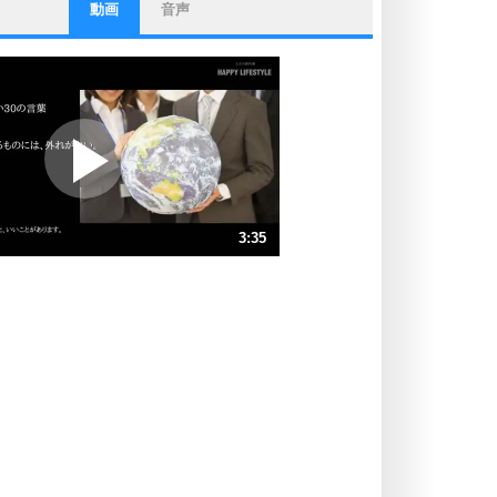
動画
音声
ストレス対策
他人と比べない。
いっそのこと、他人を見ない。
いらいらしない人になる30の方法
プラス思考
ポジティブになれない原因は、行動
しないから。
ポジティブ思考になる30の方法
ストレス対策
3:35
人生、なんとかなるもの。
気楽に生きる30の方法
速 （844KB 3分35秒）
速 （563KB 2分23秒）
自分磨き
器の大きい人は、怒りを優しさで表
速 （422KB 1分47秒）
現する。
速 （338KB 1分26秒）
器の大きい人になる30の方法
速 （282KB 1分11秒）
プラス思考
速 （242KB 1分1秒）
ネガティブな人は、複雑に考える。
速 （212KB 54秒）
ポジティブな人は、シンプルに考え
る。