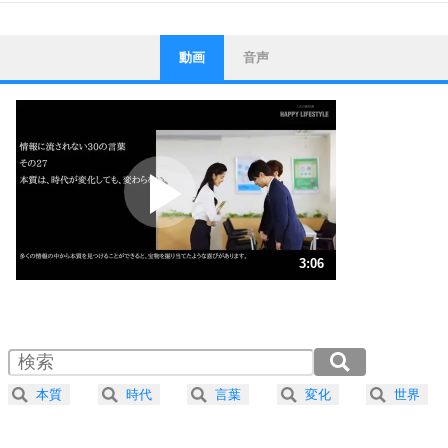
動画
音声
ストレス対策
1
他人と比べない。
いっそのこと、他人を見ない。
いらいらしない人になる30の方法
プラス思考
2
ポジティブになれない原因は、行動しないから。
ポジティブ思考になる30の方法
ストレス対策
3
人生、なんとかなるもの。
3:06
気楽に生きる30の方法
1.0倍速 （728KB 3分6秒）
1.5倍速 （486KB 2分4秒）
自分磨き
4
器の大きい人は、怒りを優しさで表現する。
2.0倍速 （365KB 1分33秒）
器の大きい人になる30の方法
2.5倍速 （292KB 1分14秒）
本質
時代
言葉
変化
世界
3.0倍速 （243KB 1分2秒）
プラス思考
5
ネガティブな人は、複雑に考える。
3.5倍速 （209KB 53秒）
ポジティブな人は、シンプルに考える。