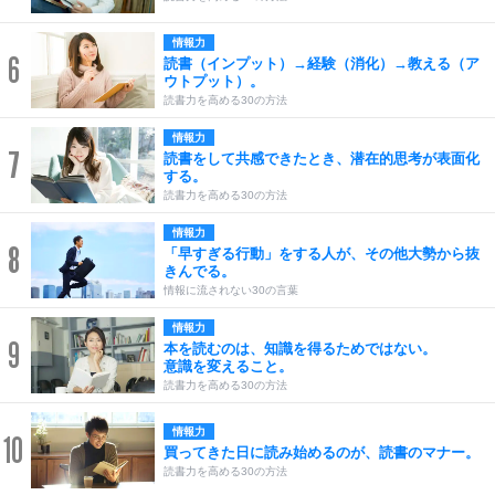
情報力
6
読書（インプット）→経験（消化）→教える（ア
ウトプット）。
読書力を高める30の方法
情報力
7
読書をして共感できたとき、潜在的思考が表面化
する。
読書力を高める30の方法
情報力
8
「早すぎる行動」をする人が、その他大勢から抜
きんでる。
情報に流されない30の言葉
情報力
9
本を読むのは、知識を得るためではない。
意識を変えること。
読書力を高める30の方法
情報力
10
買ってきた日に読み始めるのが、読書のマナー。
読書力を高める30の方法