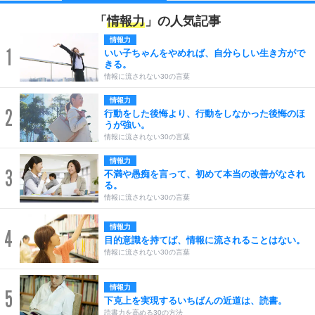
「
情報力
」の人気記事
情報力
1
いい子ちゃんをやめれば、自分らしい生き方がで
きる。
情報に流されない30の言葉
情報力
2
行動をした後悔より、行動をしなかった後悔のほ
うが強い。
情報に流されない30の言葉
情報力
3
不満や愚痴を言って、初めて本当の改善がなされ
る。
情報に流されない30の言葉
情報力
4
目的意識を持てば、情報に流されることはない。
情報に流されない30の言葉
情報力
5
下克上を実現するいちばんの近道は、読書。
読書力を高める30の方法