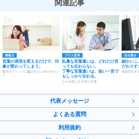
関連記事
情報力
プラス思考
自分磨き
言葉の表現を変えるだけで、印
乱暴な言葉遣いは、どれだけ言
細かいこ
象が変わってしまう。
っても伝わらない。
だわりす
丁寧な言葉遣いは、短い一言で
数字のトリックに騙されない30のポイン
真面目すぎ
ト
もしっかり伝わる。
心が元気になる30の言葉
代表メッセージ
よくある質問
利用規約