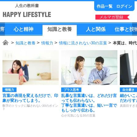
人生の教科書
作品一覧
ログイン
メルマガ登録
育
心
と
精神
知識
と
教養
人
と
関係
仕事
と
技
知識と教養
情報力
情報に流されない30の言葉
本質は、時代
情報力
プラス思考
自分磨き
言葉の表現を変えるだけで、印
乱暴な言葉遣いは、どれだけ言
細かいこ
象が変わってしまう。
っても伝わらない。
だわりす
丁寧な言葉遣いは、短い一言で
数字のトリックに騙されない30のポイン
真面目すぎ
ト
もしっかり伝わる。
心が元気になる30の言葉