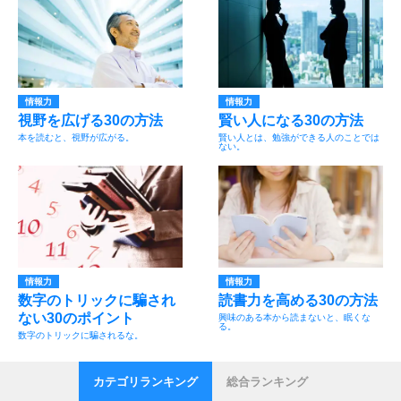
情報力
情報力
視野を広げる30の方法
賢い人になる30の方法
本を読むと、視野が広がる。
賢い人とは、勉強ができる人のことでは
ない。
情報力
情報力
数字のトリックに騙され
読書力を高める30の方法
ない30のポイント
興味のある本から読まないと、眠くな
る。
数字のトリックに騙されるな。
カテゴリランキング
総合ランキング