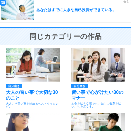
あなたはすでに大きな自己投資ができている。
同じカテゴリーの作品
自分磨き
自分磨き
大人の習い事で大切な30
習い事で心がけたい30の
のこと
マナー
大人こそ習い事を始めるベストタイミン
お金を払う立場でも、先生に敬意を払
グ。
い、礼を尽くす。