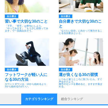
自分磨き
自分磨き
習い事で大切な30のこと
自分磨きで大切な30のこ
と
「下手」「苦手」は禁句にしよう。
「やってみます」「もう少し頑張ってみ
ます」で一歩踏み出そう。
「なりたい自分」に向かって努力するこ
とを自分磨きという。
自分磨き
自分磨き
フットワークが軽い人に
運が良くなる30の習慣
なる30の方法
いつもと違うところに気づいたら、すぐ
声をかけよう。
カウントダウンは、10から始めるより、
相手のセンスを褒めると、ますます喜ば
3から始めるのがいい。
れる。
カテゴリランキング
総合ランキング