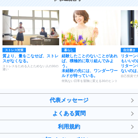
ストレス対策
暮らし
自分磨き
質より、量をこなせば、ストレ
経験したことのないことがあれ
リターン
スがなくなる。
ば、積極的に取り組んでみよ
もいいの
う。
リターン
ストレスをためる人とためない人の30の
違い
未経験の先には、ワンダーワー
ないのは
ルドが待っている。
自己投資で
何気ない日常を冒険に変える30のヒント
代表メッセージ
よくある質問
利用規約