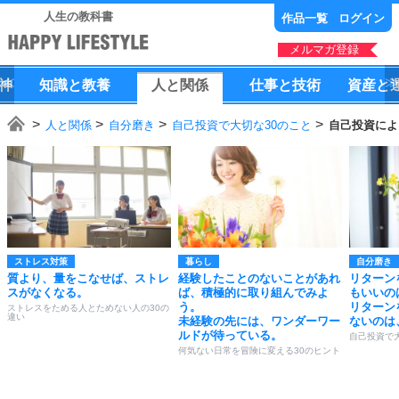
人生の教科書
作品一覧
ログイン
メルマガ登録
神
知識
と
教養
人
と
関係
仕事
と
技術
資産
と
人と関係
自分磨き
自己投資で大切な30のこと
自己投資によ
ストレス対策
暮らし
自分磨き
質より、量をこなせば、ストレ
経験したことのないことがあれ
リターン
スがなくなる。
ば、積極的に取り組んでみよ
もいいの
う。
リターン
ストレスをためる人とためない人の30の
違い
未経験の先には、ワンダーワー
ないのは
ルドが待っている。
自己投資で
何気ない日常を冒険に変える30のヒント