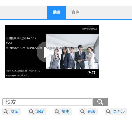
動画
音声
ストレス対策
1
他人と比べない。
いっそのこと、他人を見ない。
いらいらしない人になる30の方法
プラス思考
2
ポジティブになれない原因は、行動しないから。
ポジティブ思考になる30の方法
ストレス対策
3
人生、なんとかなるもの。
3:27
気楽に生きる30の方法
1.0倍速 （813KB 3分27秒）
1.5倍速 （542KB 2分18秒）
自分磨き
4
器の大きい人は、怒りを優しさで表現する。
2.0倍速 （407KB 1分43秒）
器の大きい人になる30の方法
2.5倍速 （326KB 1分23秒）
財産
経験
知恵
知識
スキル
3.0倍速 （272KB 1分9秒）
プラス思考
5
ネガティブな人は、複雑に考える。
3.5倍速 （233KB 59秒）
ポジティブな人は、シンプルに考える。
4.0倍速 （204KB 52秒）
ポジティブ思考になる30の方法