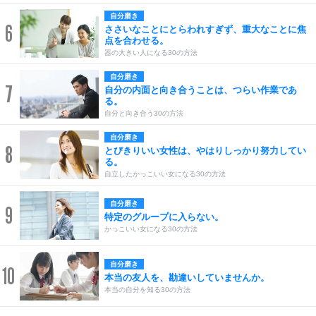
自分磨き
6
ささいなことにとらわれすぎず、重大なことに焦
点を合わせる。
器の大きい人になる30の方法
自分磨き
7
自分の内面と向き合うことは、つらい作業であ
る。
自分と向き合う30の方法
自分磨き
8
とびきりいい女性は、やはりしっかり努力してい
る。
自立したかっこいい女になる30の方法
自分磨き
9
特定のグループに入らない。
かっこいい女になる30の方法
自分磨き
10
本当の友人を、勘違いしていませんか。
本当の自分を知る30の方法