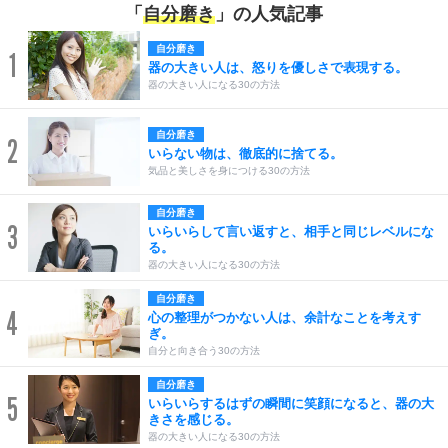
「
自分磨き
」の人気記事
自分磨き
1
器の大きい人は、怒りを優しさで表現する。
器の大きい人になる30の方法
自分磨き
2
いらない物は、徹底的に捨てる。
気品と美しさを身につける30の方法
自分磨き
3
いらいらして言い返すと、相手と同じレベルにな
る。
器の大きい人になる30の方法
自分磨き
4
心の整理がつかない人は、余計なことを考えす
ぎ。
自分と向き合う30の方法
自分磨き
5
いらいらするはずの瞬間に笑顔になると、器の大
きさを感じる。
器の大きい人になる30の方法