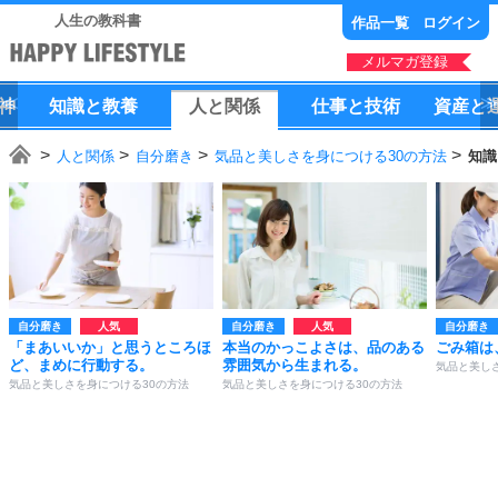
人生の教科書
作品一覧
ログイン
メルマガ登録
神
知識
と
教養
人
と
関係
仕事
と
技術
資産
と
人と関係
自分磨き
気品と美しさを身につける30の方法
知識
自分磨き
自分磨き
自分磨き
「まあいいか」と思うところほ
本当のかっこよさは、品のある
ごみ箱は
ど、まめに行動する。
雰囲気から生まれる。
気品と美し
気品と美しさを身につける30の方法
気品と美しさを身につける30の方法