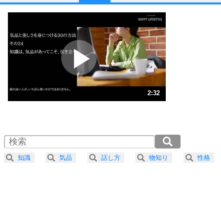
1
他人と比べない。
いっそのこと、他人を見ない。
いらいらしない人になる30の方法
プラス思考
2
ポジティブになれない原因は、行動しないから。
ポジティブ思考になる30の方法
ストレス対策
3
人生、なんとかなるもの。
2:32
気楽に生きる30の方法
1.0倍速 （598KB 2分32秒）
1.5倍速 （399KB 1分41秒）
自分磨き
4
器の大きい人は、怒りを優しさで表現する。
2.0倍速 （299KB 1分16秒）
器の大きい人になる30の方法
2.5倍速 （240KB 1分1秒）
知識
気品
話し方
物知り
性格
3.0倍速 （200KB 50秒）
プラス思考
5
ネガティブな人は、複雑に考える。
3.5倍速 （171KB 43秒）
ポジティブな人は、シンプルに考える。
4.0倍速 （150KB 38秒）
ポジティブ思考になる30の方法
ストレス対策
6
価値観を捨てると、いらいらも消える。