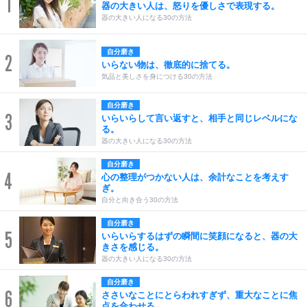
1
器の大きい人は、怒りを優しさで表現する。
器の大きい人になる30の方法
自分磨き
2
いらない物は、徹底的に捨てる。
気品と美しさを身につける30の方法
自分磨き
3
いらいらして言い返すと、相手と同じレベルにな
る。
器の大きい人になる30の方法
自分磨き
4
心の整理がつかない人は、余計なことを考えす
ぎ。
自分と向き合う30の方法
自分磨き
5
いらいらするはずの瞬間に笑顔になると、器の大
きさを感じる。
器の大きい人になる30の方法
自分磨き
6
ささいなことにとらわれすぎず、重大なことに焦
点を合わせる。