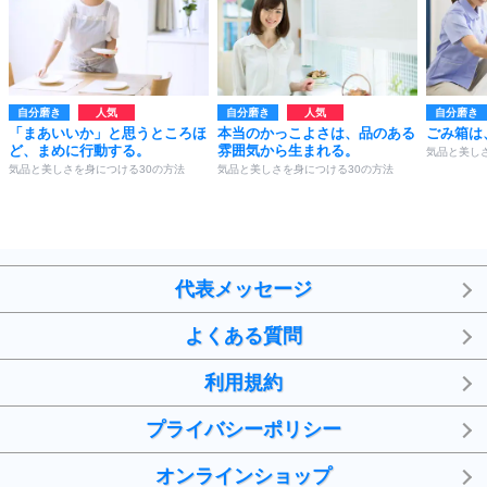
自分磨き
自分磨き
自分磨き
「まあいいか」と思うところほ
本当のかっこよさは、品のある
ごみ箱は
ど、まめに行動する。
雰囲気から生まれる。
気品と美し
気品と美しさを身につける30の方法
気品と美しさを身につける30の方法
代表メッセージ
よくある質問
利用規約
プライバシーポリシー
オンラインショップ