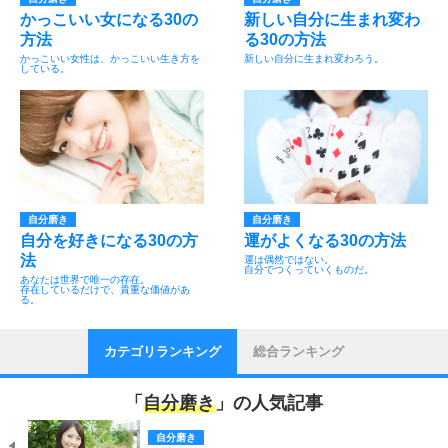
かっこいい女になる30の
新しい自分に生まれ変わ
方法
る30の方法
かっこいい女性は、かっこいい生き方を
新しい自分に生まれ変わろう。
している。
自分磨き
自分磨き
自分を好きになる30の方
運がよくなる30の方法
法
運は偶然ではない。
自分でつくっていくものだ。
あなたは世界で唯一の存在。
存在しているだけで、貴重な価値があ
る。
カテゴリランキング
総合ランキング
「
自分磨き
」の人気記事
自分磨き