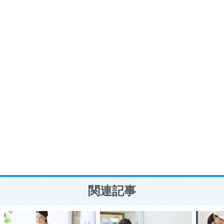
いらいらしない人になる30の方法
プラス思考
7
気持ちはなくていいから、とにかく癖にしてしま
う。
ポジティブ思考になる30の方法
自分磨き
8
いらない物は、徹底的に捨てる。
気品と美しさを身につける30の方法
勉強法
9
謙虚な人こそ、本当に強い人。
頭の使い方がうまくなる30の方法
恋愛学
10
人を好きになったら、まず相手を徹底的に信じる
ことが大切。
恋する人が知っておきたい30の大切なこと
関連記事