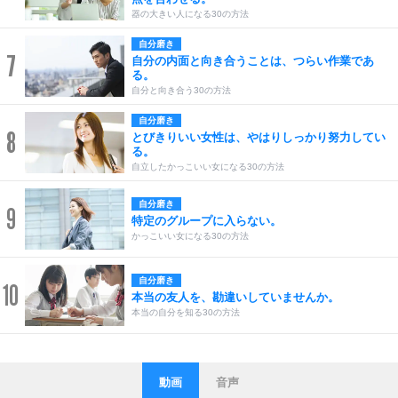
器の大きい人になる30の方法
自分磨き
7
自分の内面と向き合うことは、つらい作業であ
る。
自分と向き合う30の方法
自分磨き
8
とびきりいい女性は、やはりしっかり努力してい
る。
自立したかっこいい女になる30の方法
自分磨き
9
特定のグループに入らない。
かっこいい女になる30の方法
自分磨き
10
本当の友人を、勘違いしていませんか。
本当の自分を知る30の方法
動画
音声
ストレス対策