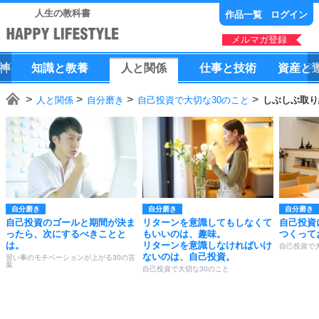
人生の教科書
作品一覧
ログイン
メルマガ登録
神
知識
と
教養
人
と
関係
仕事
と
技術
資産
と
人と関係
自分磨き
自己投資で大切な30のこと
しぶしぶ取り
自分磨き
自分磨き
自分磨き
自己投資のゴールと期間が決ま
リターンを意識してもしなくて
自己投資
ったら、次にするべきことと
もいいのは、趣味。
つくって
は。
リターンを意識しなければいけ
自己投資で
ないのは、自己投資。
習い事のモチベーションが上がる30の言
葉
自己投資で大切な30のこと