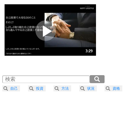
1
いっそのこと、他人を見ない。
いらいらしない人になる30の方法
プラス思考
2
ポジティブになれない原因は、行動しないから。
ポジティブ思考になる30の方法
ストレス対策
3
人生、なんとかなるもの。
3:29
気楽に生きる30の方法
1.0倍速 （820KB 3分29秒）
1.5倍速 （547KB 2分19秒）
自分磨き
4
器の大きい人は、怒りを優しさで表現する。
2.0倍速 （411KB 1分44秒）
器の大きい人になる30の方法
2.5倍速 （329KB 1分23秒）
自己
投資
方法
状況
資格
3.0倍速 （274KB 1分9秒）
プラス思考
5
ネガティブな人は、複雑に考える。
3.5倍速 （235KB 59秒）
ポジティブな人は、シンプルに考える。
4.0倍速 （206KB 52秒）
ポジティブ思考になる30の方法
ストレス対策
6
価値観を捨てると、いらいらも消える。