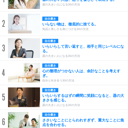
器の大きい人になる30の方法
自分磨き
2
いらない物は、徹底的に捨てる。
気品と美しさを身につける30の方法
自分磨き
3
いらいらして言い返すと、相手と同じレベルにな
る。
器の大きい人になる30の方法
自分磨き
4
心の整理がつかない人は、余計なことを考えす
ぎ。
自分と向き合う30の方法
自分磨き
5
いらいらするはずの瞬間に笑顔になると、器の大
きさを感じる。
器の大きい人になる30の方法
自分磨き
6
ささいなことにとらわれすぎず、重大なことに焦
点を合わせる。