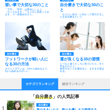
習い事で大切な30のこと
自分磨きで大切な30のこ
と
「下手」「苦手」は禁句にしよう。
「やってみます」「もう少し頑張ってみ
ます」で一歩踏み出そう。
「なりたい自分」に向かって努力するこ
とを自分磨きという。
自分磨き
自分磨き
フットワークが軽い人に
運が良くなる30の習慣
なる30の方法
いつもと違うところに気づいたら、すぐ
声をかけよう。
カウントダウンは、10から始めるより、
相手のセンスを褒めると、ますます喜ば
3から始めるのがいい。
れる。
カテゴリランキング
総合ランキング
「
自分磨き
」の人気記事
自分磨き
1
器の大きい人は、怒りを優しさで表現する。