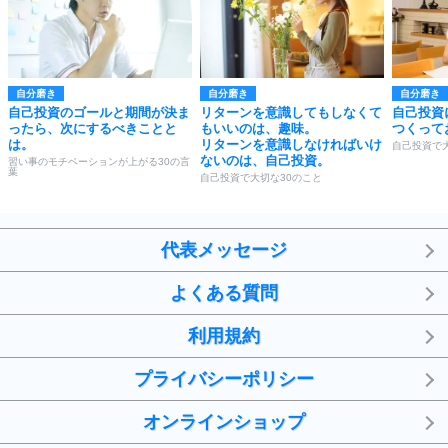
自分磨き
自分磨き
自分磨き
自己投資のゴールと期間が決ま
リターンを意識してもしなくて
自己投資
ったら、次にするべきことと
もいいのは、趣味。
つくって
は。
リターンを意識しなければいけ
自己投資で
ないのは、自己投資。
習い事のモチベーションが上がる30の言
葉
自己投資で大切な30のこと
代表メッセージ
よくある質問
利用規約
プライバシーポリシー
オンラインショップ