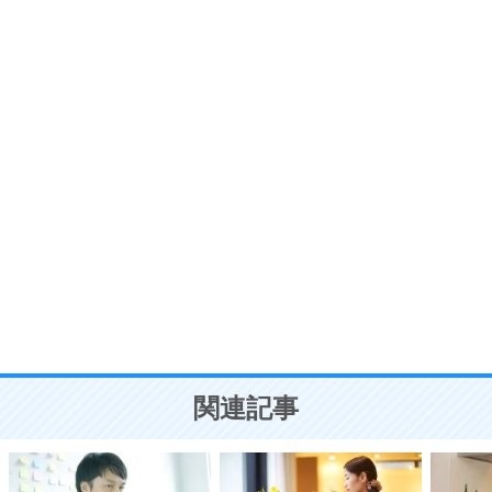
いらいらしない人になる30の方法
プラス思考
7
気持ちはなくていいから、とにかく癖にしてしま
う。
ポジティブ思考になる30の方法
自分磨き
8
いらない物は、徹底的に捨てる。
気品と美しさを身につける30の方法
勉強法
9
謙虚な人こそ、本当に強い人。
頭の使い方がうまくなる30の方法
恋愛学
10
人を好きになったら、まず相手を徹底的に信じる
ことが大切。
恋する人が知っておきたい30の大切なこと
関連記事