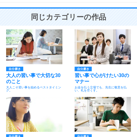
同じカテゴリーの作品
自分磨き
自分磨き
大人の習い事で大切な30
習い事で心がけたい30の
のこと
マナー
大人こそ習い事を始めるベストタイミン
お金を払う立場でも、先生に敬意を払
グ。
い、礼を尽くす。
自分磨き
自分磨き