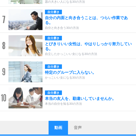
器の大きい人になる30の方法
自分磨き
7
自分の内面と向き合うことは、つらい作業であ
る。
自分と向き合う30の方法
自分磨き
8
とびきりいい女性は、やはりしっかり努力してい
る。
自立したかっこいい女になる30の方法
自分磨き
9
特定のグループに入らない。
かっこいい女になる30の方法
自分磨き
10
本当の友人を、勘違いしていませんか。
本当の自分を知る30の方法
動画
音声
ストレス対策
他人と比べない。