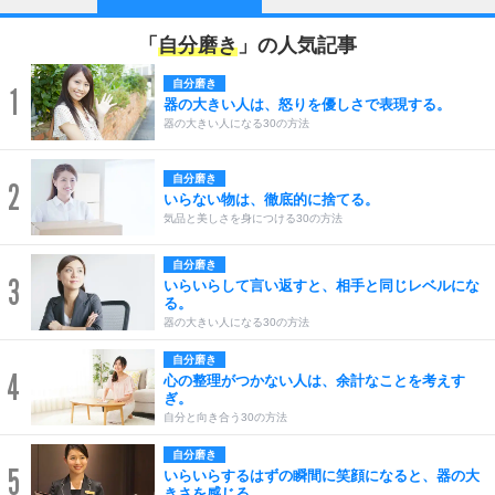
「
自分磨き
」の人気記事
自分磨き
1
器の大きい人は、怒りを優しさで表現する。
器の大きい人になる30の方法
自分磨き
2
いらない物は、徹底的に捨てる。
気品と美しさを身につける30の方法
自分磨き
3
いらいらして言い返すと、相手と同じレベルにな
る。
器の大きい人になる30の方法
自分磨き
4
心の整理がつかない人は、余計なことを考えす
ぎ。
自分と向き合う30の方法
自分磨き
5
いらいらするはずの瞬間に笑顔になると、器の大
きさを感じる。