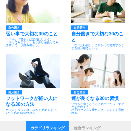
自分磨き
自分磨き
習い事で大切な30のこと
自分磨きで大切な30のこ
と
「下手」「苦手」は禁句にしよう。
「やってみます」「もう少し頑張ってみ
ます」で一歩踏み出そう。
「なりたい自分」に向かって努力するこ
とを自分磨きという。
自分磨き
自分磨き
フットワークが軽い人に
運が良くなる30の習慣
なる30の方法
いつもと違うところに気づいたら、すぐ
声をかけよう。
カウントダウンは、10から始めるより、
相手のセンスを褒めると、ますます喜ば
3から始めるのがいい。
れる。
カテゴリランキング
総合ランキング