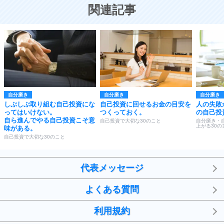
恋する人が知っておきたい30の大切なこと
関連記事
自分磨き
自分磨き
自分磨き
しぶしぶ取り組む自己投資にな
自己投資に回せるお金の目安を
人の失敗
ってはいけない。
つくっておく。
の自己投
自ら進んでやる自己投資こそ意
自己投資で大切な30のこと
自分磨き・
上がる30の
味がある。
自己投資で大切な30のこと
代表メッセージ
よくある質問
利用規約