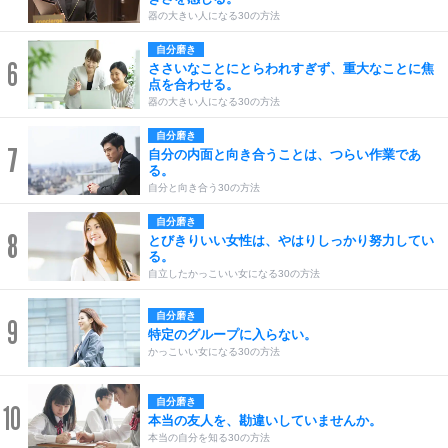
器の大きい人になる30の方法
自分磨き
6
ささいなことにとらわれすぎず、重大なことに焦
点を合わせる。
器の大きい人になる30の方法
自分磨き
7
自分の内面と向き合うことは、つらい作業であ
る。
自分と向き合う30の方法
自分磨き
8
とびきりいい女性は、やはりしっかり努力してい
る。
自立したかっこいい女になる30の方法
自分磨き
9
特定のグループに入らない。
かっこいい女になる30の方法
自分磨き
10
本当の友人を、勘違いしていませんか。
本当の自分を知る30の方法