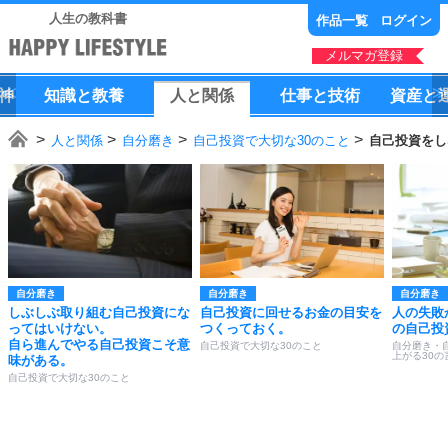
人生の教科書
作品一覧
ログイン
メルマガ登録
神
知識
と
教養
人
と
関係
仕事
と
技術
資産
と
人と関係
自分磨き
自己投資で大切な30のこと
自己投資をし
自分磨き
自分磨き
自分磨き
しぶしぶ取り組む自己投資にな
自己投資に回せるお金の目安を
人の失敗
ってはいけない。
つくっておく。
の自己投
自ら進んでやる自己投資こそ意
自己投資で大切な30のこと
自分磨き・
上がる30の
味がある。
自己投資で大切な30のこと