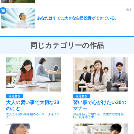
あなたはすでに大きな自己投資ができている。
同じカテゴリーの作品
自分磨き
自分磨き
大人の習い事で大切な30
習い事で心がけたい30の
のこと
マナー
大人こそ習い事を始めるベストタイミン
お金を払う立場でも、先生に敬意を払
グ。
い、礼を尽くす。