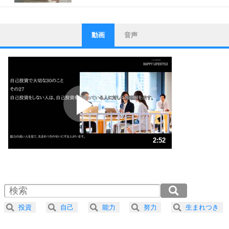
動画
音声
ストレス対策
1
他人と比べない。
いっそのこと、他人を見ない。
いらいらしない人になる30の方法
プラス思考
2
ポジティブになれない原因は、行動しないから。
ポジティブ思考になる30の方法
ストレス対策
3
人生、なんとかなるもの。
2:52
気楽に生きる30の方法
1.0倍速 （675KB 2分52秒）
1.5倍速 （450KB 1分55秒）
自分磨き
4
器の大きい人は、怒りを優しさで表現する。
2.0倍速 （338KB 1分26秒）
器の大きい人になる30の方法
2.5倍速 （271KB 1分9秒）
投資
自己
能力
努力
生まれつき
3.0倍速 （226KB 57秒）
プラス思考
5
ネガティブな人は、複雑に考える。
3.5倍速 （194KB 49秒）