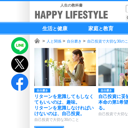
人生の教科書
生活
健康
家庭
教育
と
と
人と関係
自分磨き
自己投資で大切な30の
自分磨き
自分磨き
リターンを意識してもしなく
自己投資に妥
てもいいのは、趣味。
本命の第1希
リターンを意識しなければい
る。
けないのは、自己投資。
自己投資で大切な
自己投資で大切な30のこと