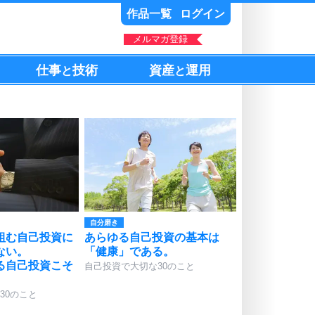
作品一覧
ログイン
メルマガ登録
仕事
技術
資産
運用
と
と
自分磨き
組む自己投資に
あらゆる自己投資の基本は
ない。
「健康」である。
る自己投資こそ
自己投資で大切な30のこと
30のこと