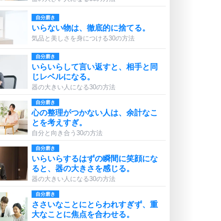
自分磨き
いらない物は、徹底的に捨てる。
気品と美しさを身につける30の方法
自分磨き
いらいらして言い返すと、相手と同
じレベルになる。
器の大きい人になる30の方法
自分磨き
心の整理がつかない人は、余計なこ
とを考えすぎ。
自分と向き合う30の方法
自分磨き
いらいらするはずの瞬間に笑顔にな
ると、器の大きさを感じる。
器の大きい人になる30の方法
自分磨き
ささいなことにとらわれすぎず、重
大なことに焦点を合わせる。