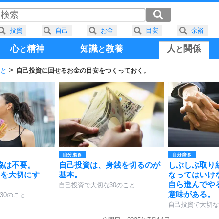
投資
自己
お金
目安
余裕
心
精神
知識
教養
人
関係
と
と
と
こと
自己投資に回せるお金の目安をつくっておく。
自分磨き
自分磨き
協は不要。
自己投資は、身銭を切るのが
しぶしぶ取り
望を大切にす
基本。
なってはいけ
自ら進んでや
自己投資で大切な30のこと
意味がある。
30のこと
自己投資で大切な