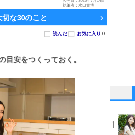
公開日：2025年7月14日
執筆者：
水口貴博
大切な
30のこと
の目安をつくっておく。
1