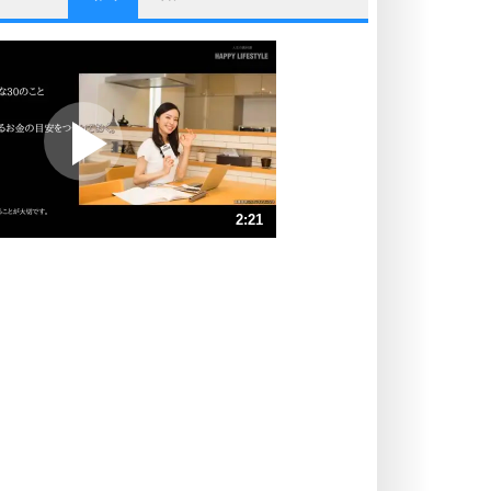
他人と比べない。
いっそのこと、他人を見ない。
いらいらしない人になる30の方法
プラス思考
ポジティブになれない原因は、行動
しないから。
ポジティブ思考になる30の方法
ストレス対策
2:21
人生、なんとかなるもの。
気楽に生きる30の方法
速 （555KB 2分21秒）
速 （370KB 1分34秒）
自分磨き
器の大きい人は、怒りを優しさで表
速 （278KB 1分10秒）
現する。
速 （222KB 56秒）
器の大きい人になる30の方法
速 （186KB 47秒）
プラス思考
速 （159KB 40秒）
ネガティブな人は、複雑に考える。
速 （139KB 35秒）
ポジティブな人は、シンプルに考え
る。
ポジティブ思考になる30の方法