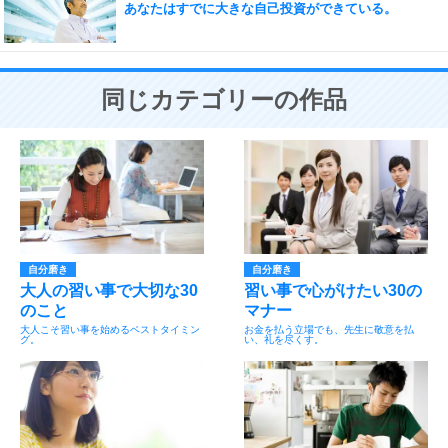
あなたはすでに大きな自己投資ができている。
同じカテゴリーの作品
自分磨き
自分磨き
大人の習い事で大切な30
習い事で心がけたい30の
のこと
マナー
大人こそ習い事を始めるベストタイミン
お金を払う立場でも、先生に敬意を払
グ。
い、礼を尽くす。