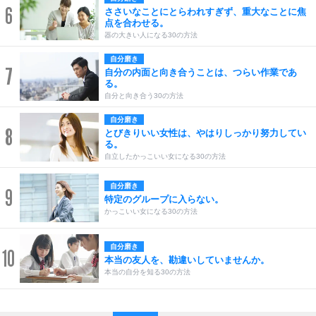
6
ささいなことにとらわれすぎず、重大なことに焦
点を合わせる。
器の大きい人になる30の方法
自分磨き
7
自分の内面と向き合うことは、つらい作業であ
る。
自分と向き合う30の方法
自分磨き
8
とびきりいい女性は、やはりしっかり努力してい
る。
自立したかっこいい女になる30の方法
自分磨き
9
特定のグループに入らない。
かっこいい女になる30の方法
自分磨き
10
本当の友人を、勘違いしていませんか。
本当の自分を知る30の方法