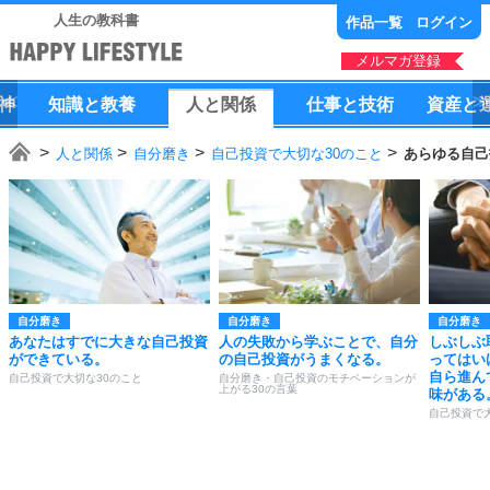
人生の教科書
作品一覧
ログイン
メルマガ登録
神
知識
と
教養
人
と
関係
仕事
と
技術
資産
と
人と関係
自分磨き
自己投資で大切な30のこと
あらゆる自己
自分磨き
自分磨き
自分磨き
あなたはすでに大きな自己投資
人の失敗から学ぶことで、自分
しぶしぶ
ができている。
の自己投資がうまくなる。
ってはい
自ら進ん
自己投資で大切な30のこと
自分磨き・自己投資のモチベーションが
上がる30の言葉
味がある
自己投資で