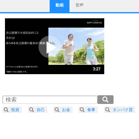
動画
音声
ストレス対策
1
他人と比べない。
いっそのこと、他人を見ない。
いらいらしない人になる30の方法
プラス思考
2
ポジティブになれない原因は、行動しないから。
ポジティブ思考になる30の方法
ストレス対策
3
人生、なんとかなるもの。
3:27
気楽に生きる30の方法
1.0倍速 （810KB 3分27秒）
1.5倍速 （541KB 2分18秒）
自分磨き
4
器の大きい人は、怒りを優しさで表現する。
2.0倍速 （406KB 1分43秒）
器の大きい人になる30の方法
2.5倍速 （325KB 1分22秒）
投資
自己
お金
食事
タンパク質
3.0倍速 （271KB 1分9秒）
プラス思考
5
ネガティブな人は、複雑に考える。
3.5倍速 （232KB 59秒）
ポジティブな人は、シンプルに考える。
4.0倍速 （203KB 51秒）
ポジティブ思考になる30の方法