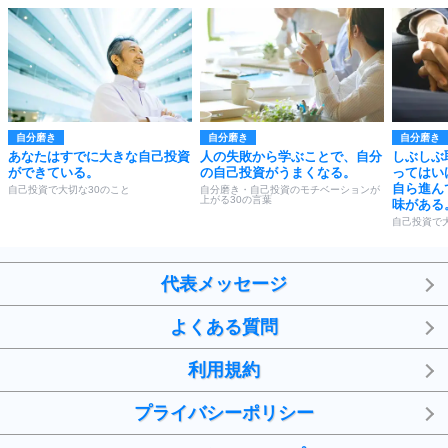
自分磨き
自分磨き
自分磨き
あなたはすでに大きな自己投資
人の失敗から学ぶことで、自分
しぶしぶ
ができている。
の自己投資がうまくなる。
ってはい
自ら進ん
自己投資で大切な30のこと
自分磨き・自己投資のモチベーションが
上がる30の言葉
味がある
自己投資で
代表メッセージ
よくある質問
利用規約
プライバシーポリシー