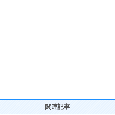
ストレス対策
6
価値観を捨てると、いらいらも消える。
いらいらしない人になる30の方法
プラス思考
7
気持ちはなくていいから、とにかく癖にしてしま
う。
ポジティブ思考になる30の方法
自分磨き
8
いらない物は、徹底的に捨てる。
気品と美しさを身につける30の方法
勉強法
9
謙虚な人こそ、本当に強い人。
頭の使い方がうまくなる30の方法
恋愛学
10
人を好きになったら、まず相手を徹底的に信じる
ことが大切。
恋する人が知っておきたい30の大切なこと
関連記事