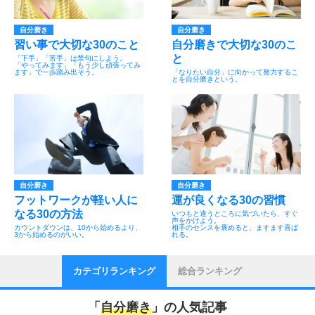
自分磨き
自分磨き
習い事で大切な30のこと
自分磨きで大切な30のこ
と
「下手」「苦手」は禁句にしよう。
「やってみます」「もう少し頑張ってみ
ます」で一歩踏み出そう。
「なりたい自分」に向かって努力するこ
とを自分磨きという。
自分磨き
自分磨き
フットワークが軽い人に
運が良くなる30の習慣
なる30の方法
いつもと違うところに気づいたら、すぐ
声をかけよう。
カウントダウンは、10から始めるより、
相手のセンスを褒めると、ますます喜ば
3から始めるのがいい。
れる。
カテゴリランキング
総合ランキング
「
自分磨き
」の人気記事