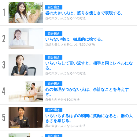
自分磨き
1
器の大きい人は、怒りを優しさで表現する。
器の大きい人になる30の方法
自分磨き
2
いらない物は、徹底的に捨てる。
気品と美しさを身につける30の方法
自分磨き
3
いらいらして言い返すと、相手と同じレベルにな
る。
器の大きい人になる30の方法
自分磨き
4
心の整理がつかない人は、余計なことを考えす
ぎ。
自分と向き合う30の方法
自分磨き
5
いらいらするはずの瞬間に笑顔になると、器の大
きさを感じる。
器の大きい人になる30の方法
自分磨き