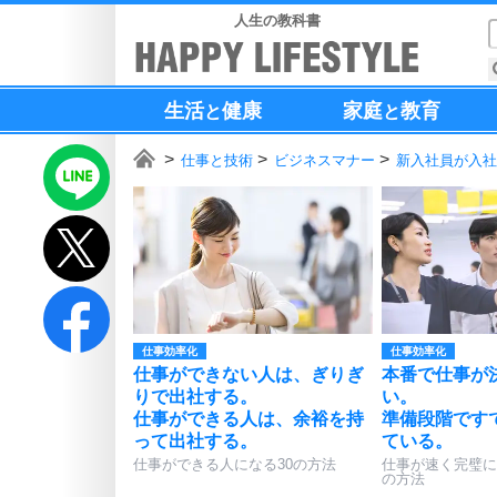
人生の教科書
生活
健康
家庭
教育
と
と
仕事と技術
ビジネスマナー
新入社員が入社
仕事効率化
仕事効率化
仕事ができない人は、ぎりぎ
本番で仕事が
りで出社する。
い。
仕事ができる人は、余裕を持
準備段階です
って出社する。
ている。
仕事ができる人になる30の方法
仕事が速く完璧に
の方法