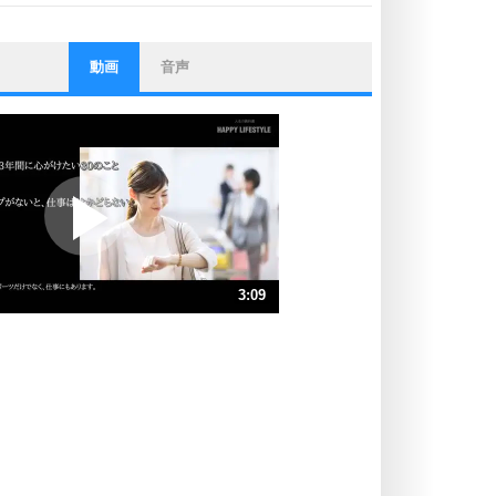
動画
音声
ストレス対策
他人と比べない。
いっそのこと、他人を見ない。
いらいらしない人になる30の方法
プラス思考
ポジティブになれない原因は、行動
しないから。
ポジティブ思考になる30の方法
ストレス対策
3:09
人生、なんとかなるもの。
気楽に生きる30の方法
速 （740KB 3分9秒）
速 （494KB 2分6秒）
自分磨き
器の大きい人は、怒りを優しさで表
速 （370KB 1分34秒）
現する。
速 （296KB 1分15秒）
器の大きい人になる30の方法
速 （247KB 1分3秒）
プラス思考
速 （212KB 54秒）