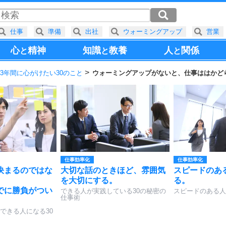
仕事
準備
出社
ウォーミングアップ
営業
心
精神
知識
教養
人
関係
と
と
と
3年間に心がけたい30のこと
ウォーミングアップがないと、仕事ははかど
仕事効率化
仕事効率化
決まるのではな
大切な話のときほど、雰囲気
スピードのあ
を大切にする。
る。
でに勝負がつい
できる人が実践している30の秘密の
スピードのある人
仕事術
できる人になる30