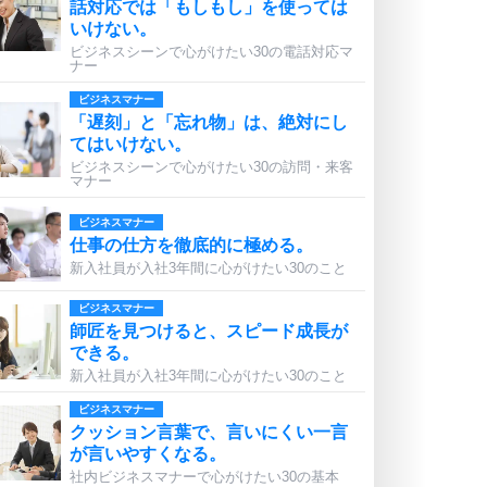
話対応では「もしもし」を使っては
いけない。
ビジネスシーンで心がけたい30の電話対応マ
ナー
ビジネスマナー
「遅刻」と「忘れ物」は、絶対にし
てはいけない。
ビジネスシーンで心がけたい30の訪問・来客
マナー
ビジネスマナー
仕事の仕方を徹底的に極める。
新入社員が入社3年間に心がけたい30のこと
ビジネスマナー
師匠を見つけると、スピード成長が
できる。
新入社員が入社3年間に心がけたい30のこと
ビジネスマナー
クッション言葉で、言いにくい一言
が言いやすくなる。
社内ビジネスマナーで心がけたい30の基本