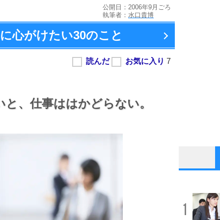
公開日：2006年9月ごろ
執筆者：
水口貴博
間に心がけたい
30のこと
いと、
仕事ははかどらない。
1