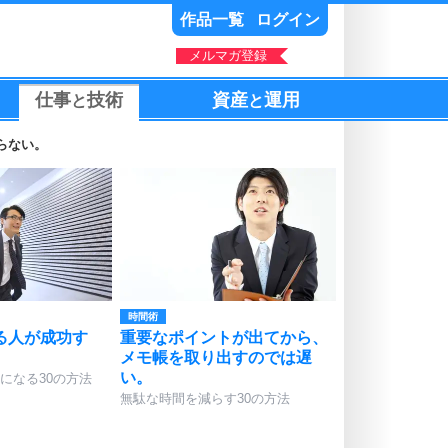
作品一覧
ログイン
メルマガ登録
仕事
技術
資産
運用
と
と
らない。
時間術
る人が成功す
重要なポイントが出てから、
メモ帳を取り出すのでは遅
い。
になる30の方法
無駄な時間を減らす30の方法