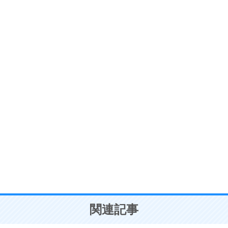
ストレス対策
6
価値観を捨てると、いらいらも消える。
いらいらしない人になる30の方法
プラス思考
7
気持ちはなくていいから、とにかく癖にしてしま
う。
ポジティブ思考になる30の方法
自分磨き
8
いらない物は、徹底的に捨てる。
気品と美しさを身につける30の方法
勉強法
9
謙虚な人こそ、本当に強い人。
頭の使い方がうまくなる30の方法
恋愛学
10
人を好きになったら、まず相手を徹底的に信じる
ことが大切。
恋する人が知っておきたい30の大切なこと
関連記事