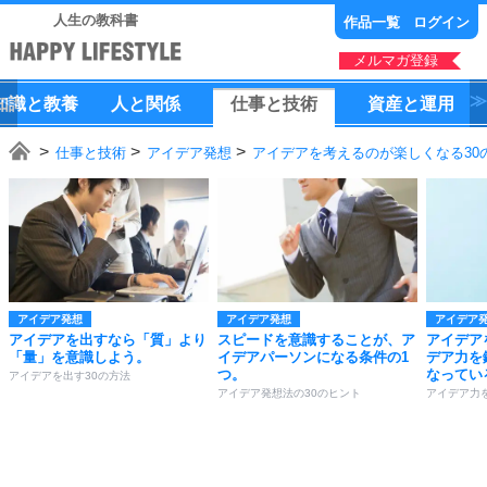
人生の教科書
作品一覧
ログイン
メルマガ登録
知識
と
教養
人
と
関係
仕事
と
技術
資産
と
運用
仕事と技術
アイデア発想
アイデアを考えるのが楽しくなる30
アイデア発想
アイデア発想
アイデア
アイデアを出すなら「質」より
スピードを意識することが、ア
アイデア
「量」を意識しよう。
イデアパーソンになる条件の1
デア力を
つ。
なってい
アイデアを出す30の方法
アイデア発想法の30のヒント
アイデア力