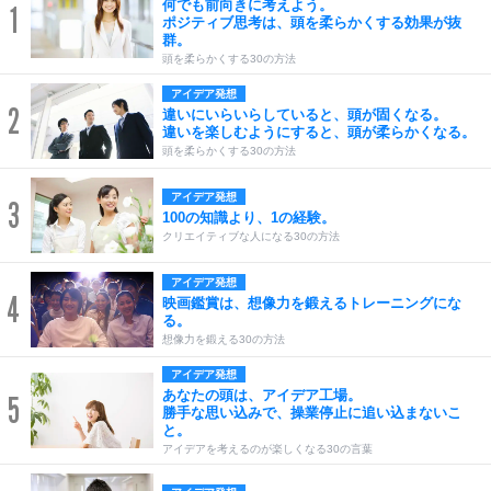
何でも前向きに考えよう。
1
ポジティブ思考は、頭を柔らかくする効果が抜
群。
頭を柔らかくする30の方法
アイデア発想
2
違いにいらいらしていると、頭が固くなる。
違いを楽しむようにすると、頭が柔らかくなる。
頭を柔らかくする30の方法
アイデア発想
3
100の知識より、1の経験。
クリエイティブな人になる30の方法
アイデア発想
4
映画鑑賞は、想像力を鍛えるトレーニングにな
る。
想像力を鍛える30の方法
アイデア発想
あなたの頭は、アイデア工場。
5
勝手な思い込みで、操業停止に追い込まないこ
と。
アイデアを考えるのが楽しくなる30の言葉