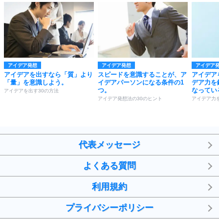
アイデア発想
アイデア発想
アイデア
アイデアを出すなら「質」より
スピードを意識することが、ア
アイデア
「量」を意識しよう。
イデアパーソンになる条件の1
デア力を
つ。
なってい
アイデアを出す30の方法
アイデア発想法の30のヒント
アイデア力
代表メッセージ
よくある質問
利用規約
プライバシーポリシー