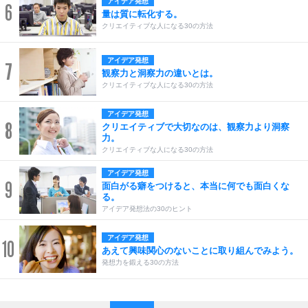
アイデア発想
6
量は質に転化する。
クリエイティブな人になる30の方法
アイデア発想
7
観察力と洞察力の違いとは。
クリエイティブな人になる30の方法
アイデア発想
8
クリエイティブで大切なのは、観察力より洞察
力。
クリエイティブな人になる30の方法
アイデア発想
9
面白がる癖をつけると、本当に何でも面白くな
る。
アイデア発想法の30のヒント
アイデア発想
10
あえて興味関心のないことに取り組んでみよう。
発想力を鍛える30の方法