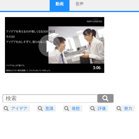
動画
音声
ストレス対策
1
他人と比べない。
いっそのこと、他人を見ない。
いらいらしない人になる30の方法
プラス思考
2
ポジティブになれない原因は、行動しないから。
ポジティブ思考になる30の方法
ストレス対策
3
人生、なんとかなるもの。
3:06
気楽に生きる30の方法
1.0倍速 （730KB 3分6秒）
1.5倍速 （487KB 2分4秒）
自分磨き
4
器の大きい人は、怒りを優しさで表現する。
2.0倍速 （365KB 1分33秒）
器の大きい人になる30の方法
2.5倍速 （293KB 1分14秒）
アイデア
意識
発想
評価
努力
3.0倍速 （244KB 1分2秒）
プラス思考
5
ネガティブな人は、複雑に考える。
3.5倍速 （209KB 53秒）
ポジティブな人は、シンプルに考える。
4.0倍速 （183KB 46秒）
ポジティブ思考になる30の方法