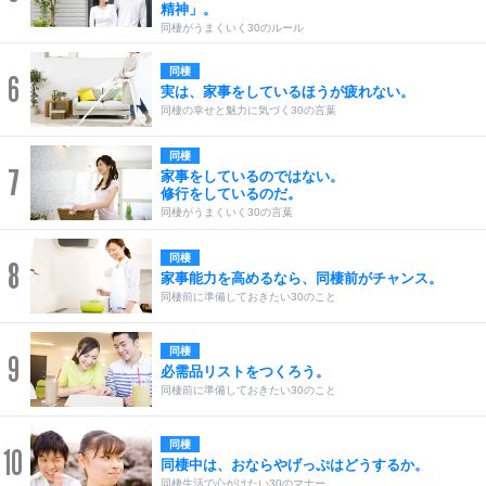
精神」。
同棲がうまくいく30のルール
同棲
6
実は、家事をしているほうが疲れない。
同棲の幸せと魅力に気づく30の言葉
同棲
7
家事をしているのではない。
修行をしているのだ。
同棲がうまくいく30の言葉
同棲
8
家事能力を高めるなら、同棲前がチャンス。
同棲前に準備しておきたい30のこと
同棲
9
必需品リストをつくろう。
同棲前に準備しておきたい30のこと
同棲
10
同棲中は、おならやげっぷはどうするか。
同棲生活で心がけたい30のマナー