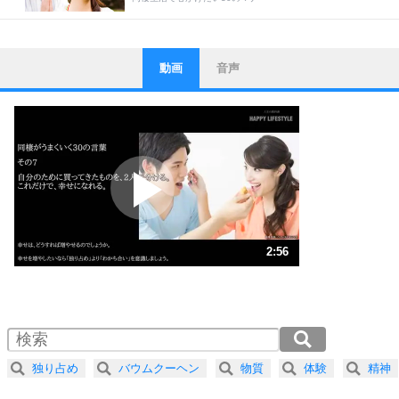
動画
音声
ストレス対策
1
他人と比べない。
いっそのこと、他人を見ない。
いらいらしない人になる30の方法
プラス思考
2
ポジティブになれない原因は、行動しないから。
ポジティブ思考になる30の方法
ストレス対策
3
人生、なんとかなるもの。
2:56
気楽に生きる30の方法
1.0倍速 （690KB 2分56秒）
1.5倍速 （461KB 1分57秒）
自分磨き
4
器の大きい人は、怒りを優しさで表現する。
2.0倍速 （346KB 1分28秒）
器の大きい人になる30の方法
2.5倍速 （277KB 1分10秒）
独り占め
バウムクーヘン
物質
体験
精神
3.0倍速 （231KB 58秒）
プラス思考
ネガティブな人は、複雑に考える。