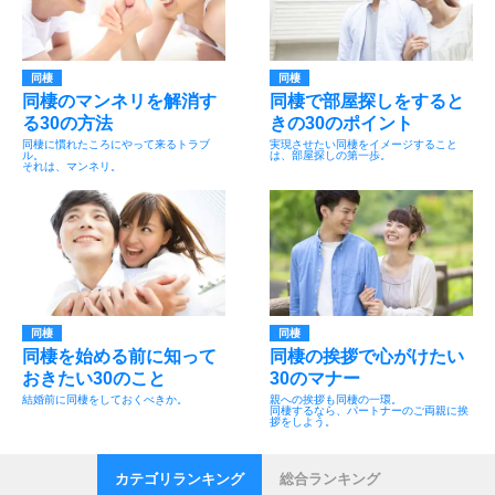
同棲
同棲
同棲のマンネリを解消す
同棲で部屋探しをすると
る30の方法
きの30のポイント
同棲に慣れたころにやって来るトラブ
実現させたい同棲をイメージすること
ル。
は、部屋探しの第一歩。
それは、マンネリ。
同棲
同棲
同棲を始める前に知って
同棲の挨拶で心がけたい
おきたい30のこと
30のマナー
結婚前に同棲をしておくべきか。
親への挨拶も同棲の一環。
同棲するなら、パートナーのご両親に挨
拶をしよう。
カテゴリランキング
総合ランキング