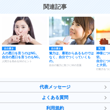
恋する人が知っておきたい30の大切なこと
関連記事
自分磨き
自分磨き
気力
人の悪口を言うのはNG。
魅力は、最初からあるものでは
神様につ
自分の悪口を言うのもNG。
なく、自分でつくっていくも
切。
の。
自分につ
人間力を高める30のヒント
と大切。
自分の魅力に気づく30の言葉
行動力をつけ
代表メッセージ
よくある質問
利用規約