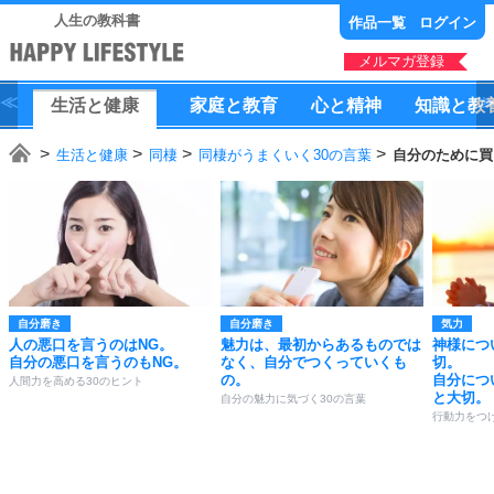
人生の教科書
作品一覧
ログイン
メルマガ登録
生活
と
健康
家庭
と
教育
心
と
精神
知識
と
教
生活と健康
同棲
同棲がうまくいく30の言葉
自分のために買
自分磨き
自分磨き
気力
人の悪口を言うのはNG。
魅力は、最初からあるものでは
神様につ
自分の悪口を言うのもNG。
なく、自分でつくっていくも
切。
の。
自分につ
人間力を高める30のヒント
と大切。
自分の魅力に気づく30の言葉
行動力をつけ