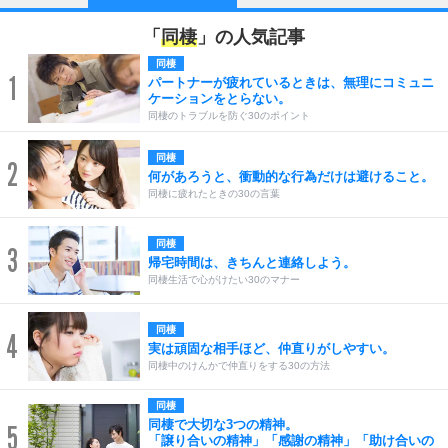
「
同棲
」の人気記事
同棲
1
パートナーが疲れているときは、無理にコミュニ
ケーションをとらない。
同棲のトラブルを防ぐ30のポイント
同棲
2
何があろうと、衝動的な行為だけは避けること。
同棲に疲れたときの30の言葉
同棲
3
帰宅時間は、きちんと連絡しよう。
同棲生活で心がけたい30のマナー
同棲
4
実は頑固な相手ほど、仲直りがしやすい。
同棲中のけんかで仲直りをする30の方法
同棲
同棲で大切な3つの精神。
5
「譲り合いの精神」「感謝の精神」「助け合いの