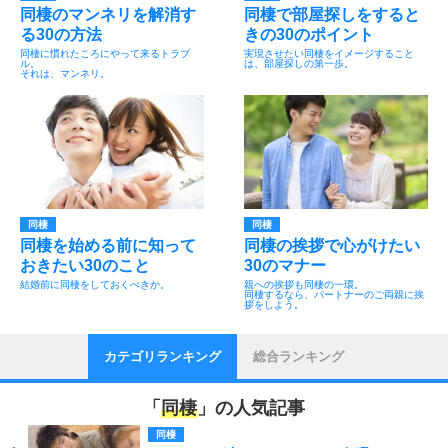
同棲のマンネリを解消す
同棲で部屋探しをすると
る30の方法
きの30のポイント
同棲に慣れたころにやって来るトラブ
実現させたい同棲をイメージすること
ル。
は、部屋探しの第一歩。
それは、マンネリ。
同棲
同棲
同棲を始める前に知って
同棲の挨拶で心がけたい
おきたい30のこと
30のマナー
結婚前に同棲をしておくべきか。
親への挨拶も同棲の一環。
同棲するなら、パートナーのご両親に挨
拶をしよう。
カテゴリランキング
総合ランキング
「
同棲
」の人気記事
同棲