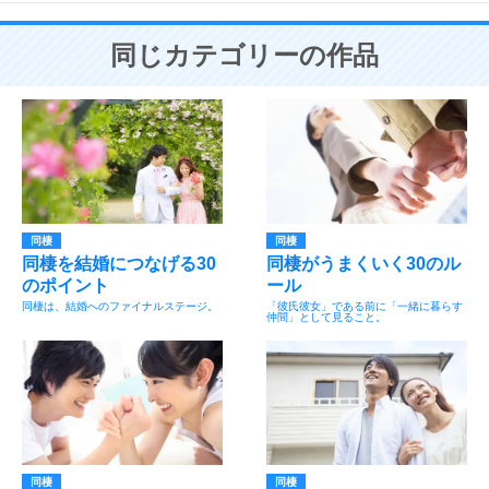
同じカテゴリーの作品
同棲
同棲
同棲を結婚につなげる30
同棲がうまくいく30のル
のポイント
ール
同棲は、結婚へのファイナルステージ。
「彼氏彼女」である前に「一緒に暮らす
仲間」として見ること。
同棲
同棲