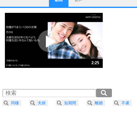
ストレス対策
1
他人と比べない。
いっそのこと、他人を見ない。
いらいらしない人になる30の方法
プラス思考
2
ポジティブになれない原因は、行動しないから。
ポジティブ思考になる30の方法
ストレス対策
3
人生、なんとかなるもの。
2:25
気楽に生きる30の方法
1.0倍速 （570KB 2分25秒）
1.5倍速 （381KB 1分37秒）
自分磨き
4
器の大きい人は、怒りを優しさで表現する。
2.0倍速 （286KB 1分12秒）
器の大きい人になる30の方法
2.5倍速 （229KB 58秒）
同棲
夫婦
短期間
離婚
不慮
3.0倍速 （191KB 48秒）
プラス思考
5
ネガティブな人は、複雑に考える。
3.5倍速 （164KB 41秒）
ポジティブな人は、シンプルに考える。
4.0倍速 （143KB 36秒）
ポジティブ思考になる30の方法
ストレス対策