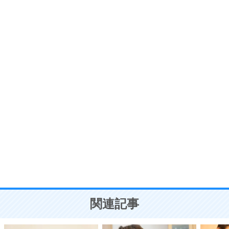
6
価値観を捨てると、いらいらも消える。
いらいらしない人になる30の方法
プラス思考
7
気持ちはなくていいから、とにかく癖にしてしま
う。
ポジティブ思考になる30の方法
自分磨き
8
いらない物は、徹底的に捨てる。
気品と美しさを身につける30の方法
勉強法
9
謙虚な人こそ、本当に強い人。
頭の使い方がうまくなる30の方法
恋愛学
10
人を好きになったら、まず相手を徹底的に信じる
ことが大切。
恋する人が知っておきたい30の大切なこと
関連記事