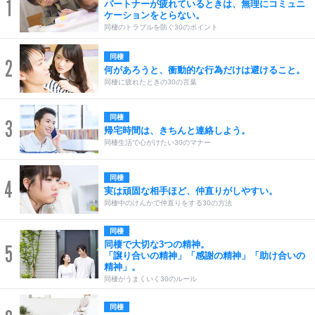
1
パートナーが疲れているときは、無理にコミュニ
ケーションをとらない。
同棲のトラブルを防ぐ30のポイント
同棲
2
何があろうと、衝動的な行為だけは避けること。
同棲に疲れたときの30の言葉
同棲
3
帰宅時間は、きちんと連絡しよう。
同棲生活で心がけたい30のマナー
同棲
4
実は頑固な相手ほど、仲直りがしやすい。
同棲中のけんかで仲直りをする30の方法
同棲
同棲で大切な3つの精神。
5
「譲り合いの精神」「感謝の精神」「助け合いの
精神」。
同棲がうまくいく30のルール
同棲