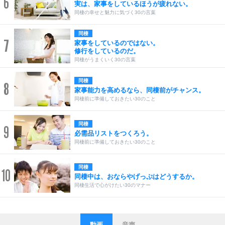
6
実は、家事をしているほうが疲れない。
同棲の幸せと魅力に気づく30の言葉
同棲
7
家事をしているのではない。
修行をしているのだ。
同棲がうまくいく30の言葉
同棲
8
家事能力を高めるなら、同棲前がチャンス。
同棲前に準備しておきたい30のこと
同棲
9
必需品リストをつくろう。
同棲前に準備しておきたい30のこと
同棲
10
同棲中は、おならやげっぷはどうするか。
同棲生活で心がけたい30のマナー
動画
音声