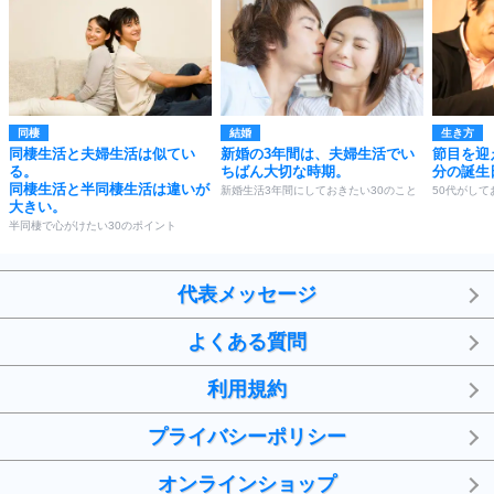
同棲
結婚
生き方
同棲生活と夫婦生活は似てい
新婚の3年間は、夫婦生活でい
節目を迎
る。
ちばん大切な時期。
分の誕生
同棲生活と半同棲生活は違いが
新婚生活3年間にしておきたい30のこと
50代がして
大きい。
半同棲で心がけたい30のポイント
代表メッセージ
よくある質問
利用規約
プライバシーポリシー
オンラインショップ