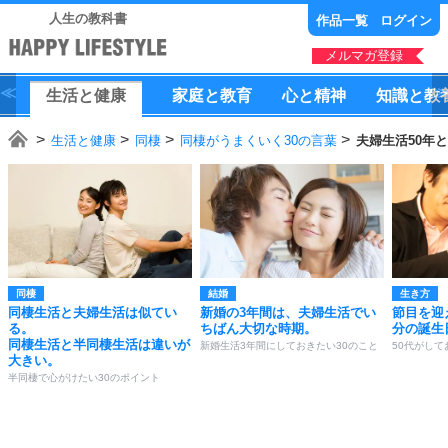
人生の教科書
作品一覧
ログイン
メルマガ登録
生活
と
健康
家庭
と
教育
心
と
精神
知識
と
教
生活と健康
同棲
同棲がうまくいく30の言葉
夫婦生活50年
同棲
結婚
生き方
同棲生活と夫婦生活は似てい
新婚の3年間は、夫婦生活でい
節目を迎
る。
ちばん大切な時期。
分の誕生
同棲生活と半同棲生活は違いが
新婚生活3年間にしておきたい30のこと
50代がして
大きい。
半同棲で心がけたい30のポイント