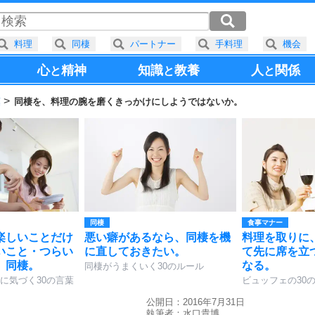
料理
同棲
パートナー
手料理
機会
心
精神
知識
教養
人
関係
と
と
と
葉
同棲を、料理の腕を磨くきっかけにしようではないか。
同棲
食事マナー
楽しいことだけ
悪い癖があるなら、同棲を機
料理を取りに
いこと・つらい
に直しておきたい。
て先に席を立
、同棲。
なる。
同棲がうまくいく30のルール
に気づく30の言葉
ビュッフェの30
公開日：2016年7月31日
執筆者：
水口貴博