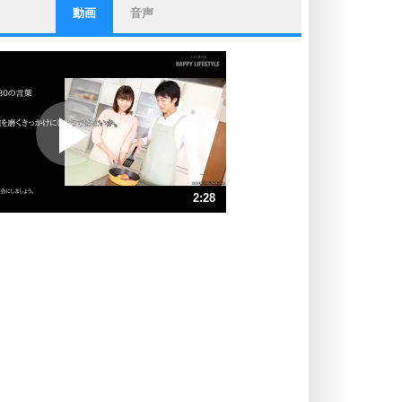
動画
音声
ストレス対策
他人と比べない。
いっそのこと、他人を見ない。
いらいらしない人になる30の方法
プラス思考
ポジティブになれない原因は、行動
しないから。
ポジティブ思考になる30の方法
ストレス対策
2:28
人生、なんとかなるもの。
気楽に生きる30の方法
速 （582KB 2分28秒）
速 （388KB 1分39秒）
自分磨き
器の大きい人は、怒りを優しさで表
速 （292KB 1分14秒）
現する。
速 （233KB 59秒）
器の大きい人になる30の方法
速 （195KB 49秒）
プラス思考
速 （167KB 42秒）
ネガティブな人は、複雑に考える。
速 （146KB 37秒）
ポジティブな人は、シンプルに考え
る。