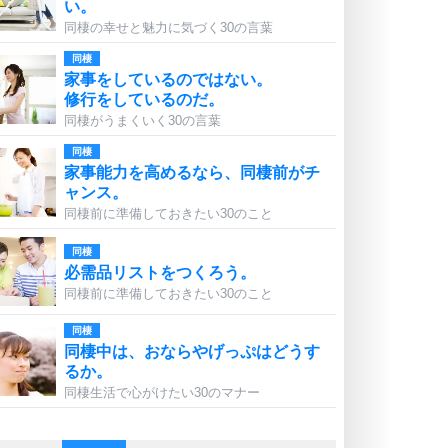
い。
同棲の幸せと魅力に気づく30の言葉
同棲
家事をしているのではない。
修行をしているのだ。
同棲がうまくいく30の言葉
同棲
家事能力を高めるなら、同棲前がチ
ャンス。
同棲前に準備しておきたい30のこと
同棲
必需品リストをつくろう。
同棲前に準備しておきたい30のこと
同棲
同棲中は、おならやげっぷはどうす
るか。
同棲生活で心がけたい30のマナー