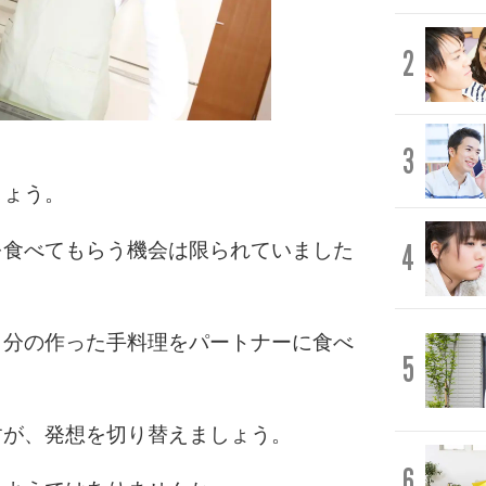
2
3
しょう。
4
を食べてもらう機会は限られていました
自分の作った手料理をパートナーに食べ
5
すが、発想を切り替えましょう。
6