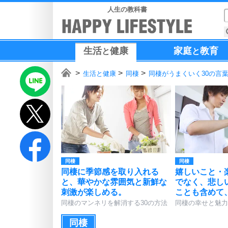
人生の教科書
生活
健康
家庭
教育
と
と
生活と健康
同棲
同棲がうまくいく30の言
同棲
同棲
同棲に季節感を取り入れる
嬉しいこと・
と、華やかな雰囲気と新鮮な
でなく、悲し
刺激が楽しめる。
ことも含めて
同棲のマンネリを解消する30の方法
同棲の幸せと魅力
同棲