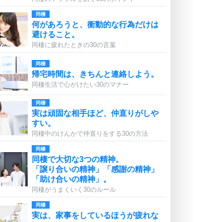
同棲
何があろうと、衝動的な行為だけは
避けること。
同棲に疲れたときの30の言葉
同棲
帰宅時間は、きちんと連絡しよう。
同棲生活で心がけたい30のマナー
同棲
実は頑固な相手ほど、仲直りがしや
すい。
同棲中のけんかで仲直りをする30の方法
同棲
同棲で大切な3つの精神。
「譲り合いの精神」「感謝の精神」
「助け合いの精神」。
同棲がうまくいく30のルール
同棲
実は、家事をしているほうが疲れな