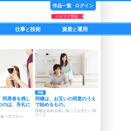
作品一覧
ログイン
メルマガ登録
仕事
技術
資産
運用
と
と
同棲
、同席者を残し
同棲は、お互いの同意のうえ
つのは、失礼に
で始めるもの。
同棲を始める前に知っておきたい30
のこと
の食べ方マナー