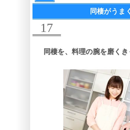
同棲がうま
17
同棲を、
料理の腕を磨くき