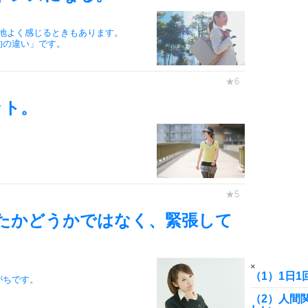
6
地よく感じるときもあります。
的の違い」です。
7
ット。
8
9
たかどうかではなく、緊張して
10
×
（1）1日
がちです。
（2）人間