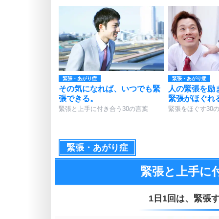
緊張・あがり症
緊張・あがり症
その気になれば、いつでも緊
人の緊張を励
張できる。
緊張がほぐれ
緊張と上手に付き合う30の言葉
緊張をほぐす30
緊張・あがり症
緊張と上手に
1日1回は、
緊張