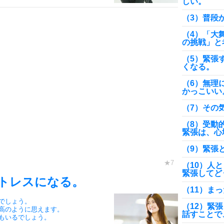
しい。
（3）普段
（4）「大
の挑戦」と
（5）緊張
くなる。
（6）無理
かっこいい
（7）その
（8）受動
緊張は、心
（9）緊張
（10）人
緊張してど
トレスになる。
（11）ま
でしょう。
（12）緊
高のように思えます。
話すことで
もいるでしょう。