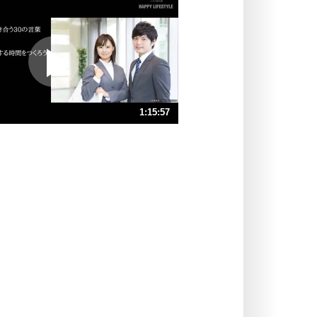
いらいらしない人になる30の方法
プラス思考
ポジティブになれない原因は、行動
しないから。
ポジティブ思考になる30の方法
ストレス対策
1:15:57
人生、なんとかなるもの。
気楽に生きる30の方法
速 （18MB 1時間16分17秒）
速 （12MB 50分51秒）
自分磨き
器の大きい人は、怒りを優しさで表
速 （8.8MB 38分8秒）
現する。
速 （7.0MB 30分30秒）
器の大きい人になる30の方法
速 （5.9MB 25分25秒）
プラス思考
速 （5.0MB 21分47秒）
ネガティブな人は、複雑に考える。
速 （4.4MB 19分4秒）
ポジティブな人は、シンプルに考え
る。
ポジティブ思考になる30の方法
ストレス対策