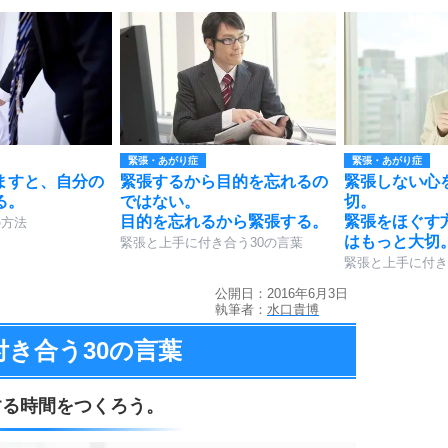
緊張・あがり症
緊張・あがり症
ますと、自分の
緊張するから目的を忘れるの
緊張しない心
る。
ではない。
切。
目的を忘れるから緊張する。
緊張をほぐす
の方法
はもっと大切
緊張と上手に付き合う30の言葉
緊張と上手に付き
公開日：2016年6月3日
執筆者：
水口貴博
付き合う
30の言葉
する時間をつくろう。