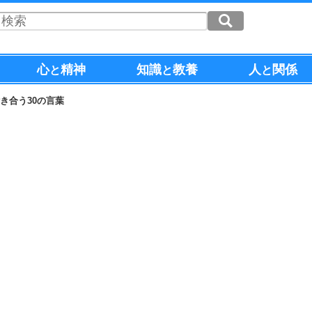
心
精神
知識
教養
人
関係
と
と
と
き合う30の言葉