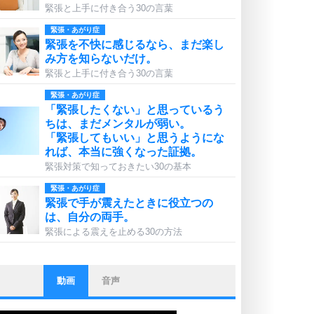
緊張と上手に付き合う30の言葉
緊張・あがり症
緊張を不快に感じるなら、まだ楽し
み方を知らないだけ。
緊張と上手に付き合う30の言葉
緊張・あがり症
「緊張したくない」と思っているう
ちは、まだメンタルが弱い。
「緊張してもいい」と思うようにな
れば、本当に強くなった証拠。
緊張対策で知っておきたい30の基本
緊張・あがり症
緊張で手が震えたときに役立つの
は、自分の両手。
緊張による震えを止める30の方法
動画
音声
ストレス対策
他人と比べない。
いっそのこと、他人を見ない。