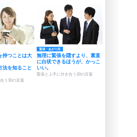
緊張・あがり症
を持つことは大
無理に緊張を隠すより、素直
に白状できるほうが、かっこ
方法を知ること
いい。
。
緊張と上手に付き合う30の言葉
合う30の言葉