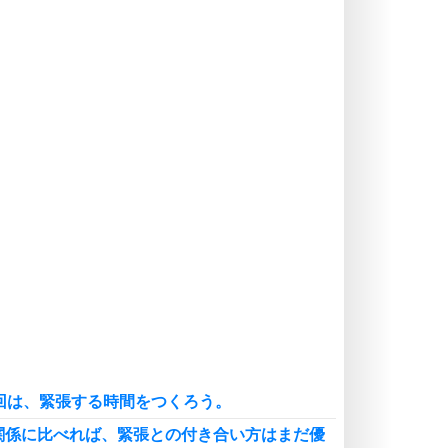
価値観を捨てると、いらいらも消え
る。
いらいらしない人になる30の方法
プラス思考
気持ちはなくていいから、とにかく
癖にしてしまう。
ポジティブ思考になる30の方法
自分磨き
いらない物は、徹底的に捨てる。
気品と美しさを身につける30の方法
勉強法
謙虚な人こそ、本当に強い人。
頭の使い方がうまくなる30の方法
恋愛学
人を好きになったら、まず相手を徹
底的に信じることが大切。
1回は、緊張する時間をつくろう。
恋する人が知っておきたい30の大切なこと
関係に比べれば、緊張との付き合い方はまだ優