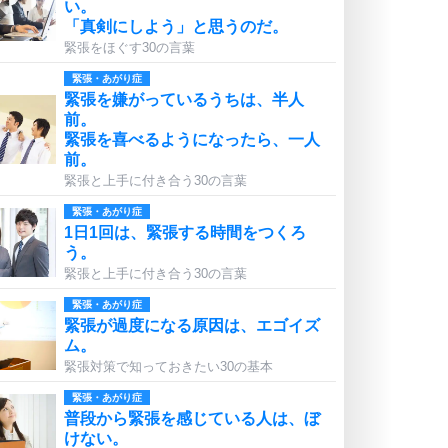
い。
「真剣にしよう」と思うのだ。
緊張をほぐす30の言葉
緊張・あがり症
緊張を嫌がっているうちは、半人
前。
緊張を喜べるようになったら、一人
前。
緊張と上手に付き合う30の言葉
緊張・あがり症
1日1回は、緊張する時間をつくろ
う。
緊張と上手に付き合う30の言葉
緊張・あがり症
緊張が過度になる原因は、エゴイズ
ム。
緊張対策で知っておきたい30の基本
緊張・あがり症
普段から緊張を感じている人は、ぼ
けない。