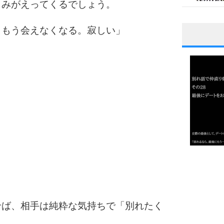
よみがえってくるでしょう。
ともう会えなくなる。寂しい」
1
2
3
1.0倍
1.5倍
4
2.0倍
2.5倍
せば、相手は純粋な気持ちで「別れたく
3.0倍
3.5倍