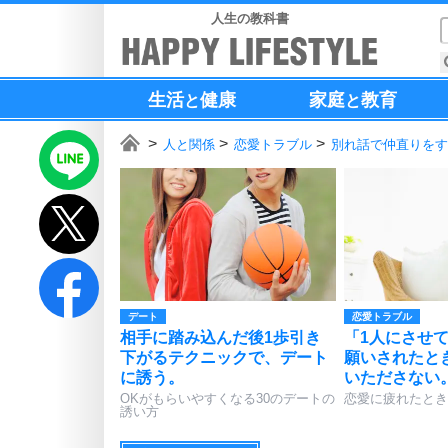
人生の教科書
生活
健康
家庭
教育
と
と
人と関係
恋愛トラブル
別れ話で仲直りをす
デート
恋愛トラブル
相手に踏み込んだ後1歩引き
「1人にさせ
下がるテクニックで、デート
願いされたと
に誘う。
いたださない
OKがもらいやすくなる30のデートの
恋愛に疲れたとき
誘い方