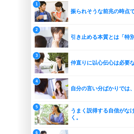
振られそうな前兆の時点
引き止める本質とは「特
仲直りに以心伝心は必要
自分の言い分ばかりでは
うまく説得する自信がな
く。