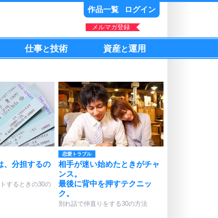
作品一覧
ログイン
メルマガ登録
仕事
技術
資産
運用
と
と
恋愛トラブル
は、分担するの
相手が迷い始めたときがチャ
ンス。
最後に背中を押すテクニッ
トするときの30の
ク。
別れ話で仲直りをする30の方法