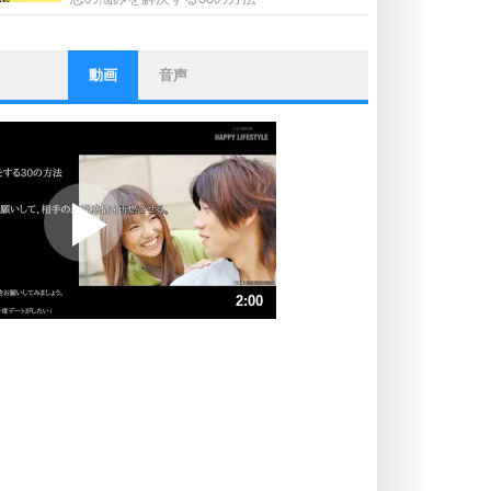
動画
音声
ストレス対策
他人と比べない。
いっそのこと、他人を見ない。
いらいらしない人になる30の方法
プラス思考
ポジティブになれない原因は、行動
しないから。
ポジティブ思考になる30の方法
ストレス対策
2:00
人生、なんとかなるもの。
気楽に生きる30の方法
速 （470KB 2分0秒）
速 （314KB 1分20秒）
自分磨き
器の大きい人は、怒りを優しさで表
速 （235KB 1分0秒）
現する。
速 （189KB 48秒）
器の大きい人になる30の方法
速 （157KB 40秒）
プラス思考
速 （135KB 34秒）