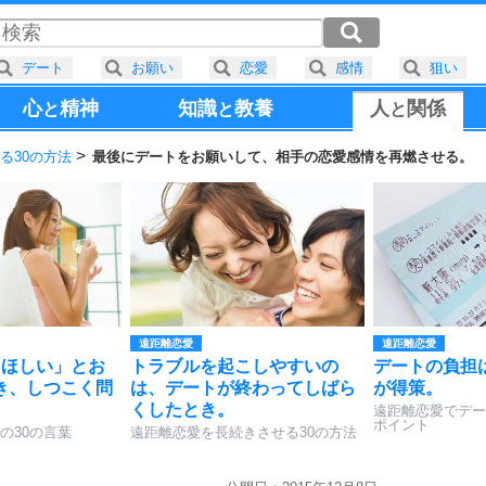
デート
お願い
恋愛
感情
狙い
心
精神
知識
教養
人
関係
と
と
と
る30の方法
最後にデートをお願いして、相手の恋愛感情を再燃させる。
遠距離恋愛
遠距離恋愛
てほしい」とお
トラブルを起こしやすいの
デートの負担
き、しつこく問
は、デートが終わってしばら
が得策。
。
くしたとき。
遠距離恋愛でデー
ポイント
の30の言葉
遠距離恋愛を長続きさせる30の方法