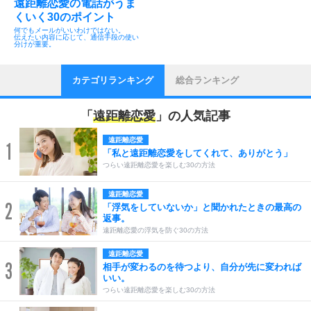
遠距離恋愛の電話がうま
くいく30のポイント
何でもメールがいいわけではない。
伝えたい内容に応じて、通信手段の使い
分けが重要。
カテゴリランキング
総合ランキング
「
遠距離恋愛
」の人気記事
遠距離恋愛
1
「私と遠距離恋愛をしてくれて、ありがとう」
つらい遠距離恋愛を楽しむ30の方法
遠距離恋愛
2
「浮気をしていないか」と聞かれたときの最高の
返事。
遠距離恋愛の浮気を防ぐ30の方法
遠距離恋愛
3
相手が変わるのを待つより、自分が先に変われば
いい。
つらい遠距離恋愛を楽しむ30の方法