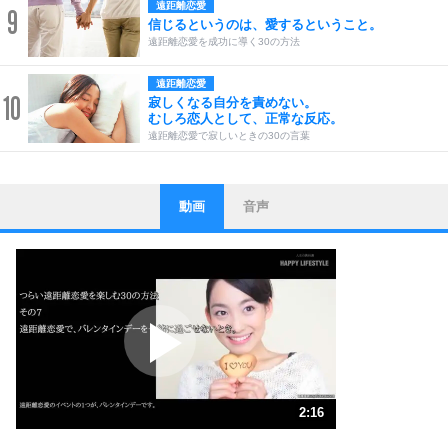
遠距離恋愛
9
信じるというのは、愛するということ。
遠距離恋愛を成功に導く30の方法
遠距離恋愛
10
寂しくなる自分を責めない。
むしろ恋人として、正常な反応。
遠距離恋愛で寂しいときの30の言葉
動画
音声
ストレス対策
1
他人と比べない。
いっそのこと、他人を見ない。
いらいらしない人になる30の方法
プラス思考
2
ポジティブになれない原因は、行動しないから。
ポジティブ思考になる30の方法
ストレス対策
3
人生、なんとかなるもの。
2:16
気楽に生きる30の方法