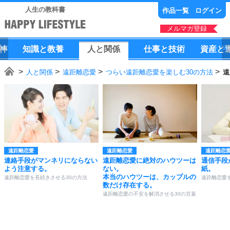
人生の教科書
作品一覧
ログイン
メルマガ登録
神
知識
と
教養
人
と
関係
仕事
と
技術
資産
と
人と関係
遠距離恋愛
つらい遠距離恋愛を楽しむ30の方法
遠
遠距離恋愛
遠距離恋愛
遠距離恋
連絡手段がマンネリにならない
遠距離恋愛に絶対のハウツーは
通信手段
よう注意する。
ない。
紙。
本当のハウツーは、カップルの
遠距離恋愛を長続きさせる30の方法
遠距離恋愛
数だけ存在する。
遠距離恋愛の不安を解消させる30の言葉