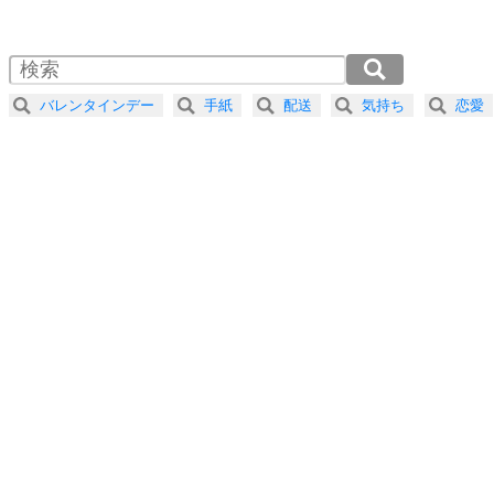
1.0倍速 （534KB 2分16秒）
1.5倍速 （356KB 1分31秒）
自分磨き
4
器の大きい人は、怒りを優しさで表現する。
2.0倍速 （268KB 1分8秒）
器の大きい人になる30の方法
2.5倍速 （214KB 54秒）
バレンタインデー
手紙
配送
気持ち
恋愛
3.0倍速 （179KB 45秒）
プラス思考
5
ネガティブな人は、複雑に考える。
3.5倍速 （153KB 39秒）
ポジティブな人は、シンプルに考える。
4.0倍速 （134KB 34秒）
ポジティブ思考になる30の方法
ストレス対策
6
価値観を捨てると、いらいらも消える。
いらいらしない人になる30の方法
プラス思考
7
気持ちはなくていいから、とにかく癖にしてしま
う。
ポジティブ思考になる30の方法
自分磨き
8
いらない物は、徹底的に捨てる。
気品と美しさを身につける30の方法