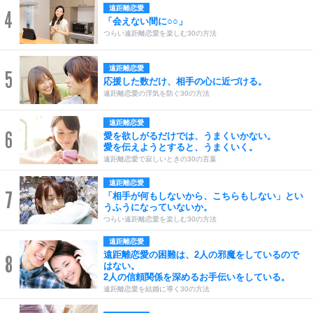
遠距離恋愛
4
「会えない間に○○」
つらい遠距離恋愛を楽しむ30の方法
遠距離恋愛
5
応援した数だけ、相手の心に近づける。
遠距離恋愛の浮気を防ぐ30の方法
遠距離恋愛
6
愛を欲しがるだけでは、うまくいかない。
愛を伝えようとすると、うまくいく。
遠距離恋愛で寂しいときの30の言葉
遠距離恋愛
7
「相手が何もしないから、こちらもしない」とい
うふうになっていないか。
つらい遠距離恋愛を楽しむ30の方法
遠距離恋愛
遠距離恋愛の困難は、2人の邪魔をしているので
8
はない。
2人の信頼関係を深めるお手伝いをしている。
遠距離恋愛を結婚に導く30の方法