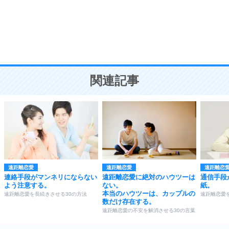
勉強法
9
謙虚な人こそ、本当に強い人。
頭の使い方がうまくなる30の方法
恋愛学
10
人を好きになったら、まず相手を徹底的に信じる
ことが大切。
恋する人が知っておきたい30の大切なこと
関連記事
遠距離恋愛
遠距離恋愛
遠距離恋
連絡手段がマンネリにならない
遠距離恋愛に絶対のハウツーは
通信手段
よう注意する。
ない。
紙。
本当のハウツーは、カップルの
遠距離恋愛を長続きさせる30の方法
遠距離恋愛
数だけ存在する。
遠距離恋愛の不安を解消させる30の言葉