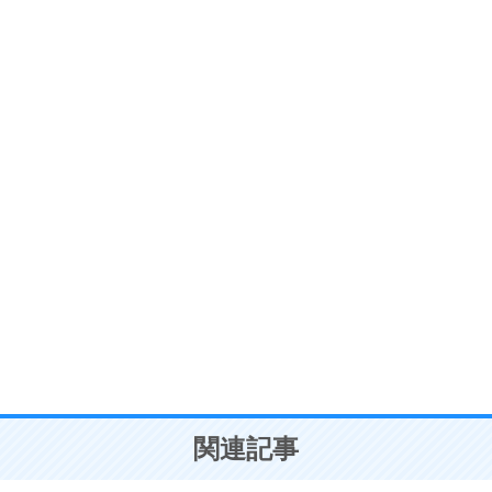
ストレス対策
6
価値観を捨てると、いらいらも消える。
いらいらしない人になる30の方法
プラス思考
7
気持ちはなくていいから、とにかく癖にしてしま
う。
ポジティブ思考になる30の方法
自分磨き
8
いらない物は、徹底的に捨てる。
気品と美しさを身につける30の方法
勉強法
9
謙虚な人こそ、本当に強い人。
頭の使い方がうまくなる30の方法
恋愛学
10
人を好きになったら、まず相手を徹底的に信じる
ことが大切。
恋する人が知っておきたい30の大切なこと
関連記事