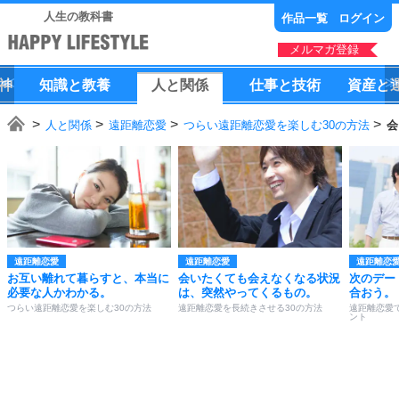
人生の教科書
作品一覧
ログイン
メルマガ登録
神
知識
と
教養
人
と
関係
仕事
と
技術
資産
と
人と関係
遠距離恋愛
つらい遠距離恋愛を楽しむ30の方法
会
遠距離恋愛
遠距離恋愛
遠距離恋
お互い離れて暮らすと、本当に
会いたくても会えなくなる状況
次のデー
必要な人かわかる。
は、突然やってくるもの。
合おう。
つらい遠距離恋愛を楽しむ30の方法
遠距離恋愛を長続きさせる30の方法
遠距離恋愛
ント