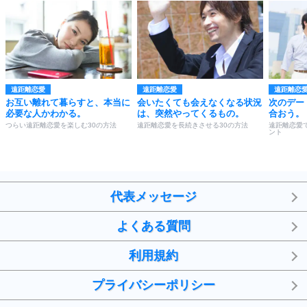
遠距離恋愛
遠距離恋愛
遠距離恋
お互い離れて暮らすと、本当に
会いたくても会えなくなる状況
次のデー
必要な人かわかる。
は、突然やってくるもの。
合おう。
つらい遠距離恋愛を楽しむ30の方法
遠距離恋愛を長続きさせる30の方法
遠距離恋愛
ント
代表メッセージ
よくある質問
利用規約
プライバシーポリシー