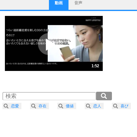
動画
音声
ストレス対策
1
他人と比べない。
いっそのこと、他人を見ない。
いらいらしない人になる30の方法
プラス思考
2
ポジティブになれない原因は、行動しないから。
ポジティブ思考になる30の方法
ストレス対策
3
人生、なんとかなるもの。
1:52
気楽に生きる30の方法
1.0倍速 （440KB 1分52秒）
1.5倍速 （293KB 1分14秒）
自分磨き
4
器の大きい人は、怒りを優しさで表現する。
2.0倍速 （220KB 56秒）
器の大きい人になる30の方法
2.5倍速 （176KB 44秒）
恋愛
存在
価値
恋人
喜び
3.0倍速 （147KB 37秒）
プラス思考
5
ネガティブな人は、複雑に考える。
3.5倍速 （126KB 32秒）
ポジティブな人は、シンプルに考える。
4.0倍速 （111KB 28秒）
ポジティブ思考になる30の方法