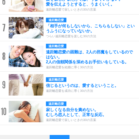
6
愛を伝えようとすると、うまくいく。
遠距離恋愛で寂しいときの30の言葉
遠距離恋愛
7
「相手が何もしないから、こちらもしない」とい
うふうになっていないか。
つらい遠距離恋愛を楽しむ30の方法
遠距離恋愛
遠距離恋愛の困難は、2人の邪魔をしているので
8
はない。
2人の信頼関係を深めるお手伝いをしている。
遠距離恋愛を結婚に導く30の方法
遠距離恋愛
9
信じるというのは、愛するということ。
遠距離恋愛を成功に導く30の方法
遠距離恋愛
10
寂しくなる自分を責めない。
むしろ恋人として、正常な反応。
遠距離恋愛で寂しいときの30の言葉