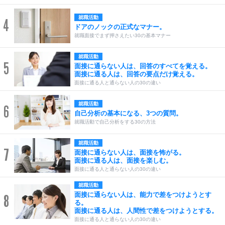
就職活動
4
ドアのノックの正式なマナー。
就職面接でまず押さえたい30の基本マナー
就職活動
5
面接に通らない人は、回答のすべてを覚える。
面接に通る人は、回答の要点だけ覚える。
面接に通る人と通らない人の30の違い
就職活動
6
自己分析の基本になる、3つの質問。
就職活動で自己分析をする30の方法
就職活動
7
面接に通らない人は、面接を怖がる。
面接に通る人は、面接を楽しむ。
面接に通る人と通らない人の30の違い
就職活動
面接に通らない人は、能力で差をつけようとす
8
る。
面接に通る人は、人間性で差をつけようとする。
面接に通る人と通らない人の30の違い