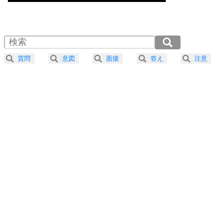
気楽に生きる30の方法
1.0倍速 （476KB 2分1秒）
1.5倍速 （318KB 1分21秒）
自分磨き
4
器の大きい人は、怒りを優しさで表現する。
2.0倍速 （239KB 1分0秒）
器の大きい人になる30の方法
2.5倍速 （191KB 48秒）
質問
意図
面接
答え
注意
3.0倍速 （159KB 40秒）
プラス思考
5
ネガティブな人は、複雑に考える。
3.5倍速 （137KB 34秒）
ポジティブな人は、シンプルに考える。
4.0倍速 （120KB 30秒）
ポジティブ思考になる30の方法
ストレス対策
6
価値観を捨てると、いらいらも消える。
いらいらしない人になる30の方法
プラス思考
7
気持ちはなくていいから、とにかく癖にしてしま
う。
ポジティブ思考になる30の方法
自分磨き
8
いらない物は、徹底的に捨てる。
気品と美しさを身につける30の方法