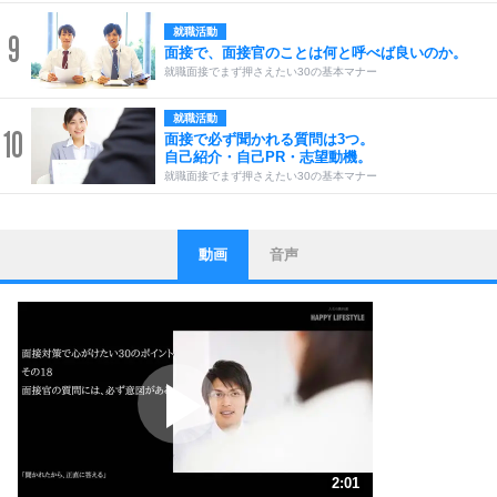
就職活動
9
面接で、面接官のことは何と呼べば良いのか。
就職面接でまず押さえたい30の基本マナー
就職活動
10
面接で必ず聞かれる質問は3つ。
自己紹介・自己PR・志望動機。
就職面接でまず押さえたい30の基本マナー
動画
音声
ストレス対策
1
他人と比べない。
いっそのこと、他人を見ない。
いらいらしない人になる30の方法
プラス思考
2
ポジティブになれない原因は、行動しないから。
ポジティブ思考になる30の方法
ストレス対策
3
人生、なんとかなるもの。
2:01