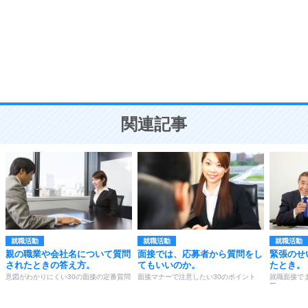
勉強法
9
謙虚な人こそ、本当に強い人。
頭の使い方がうまくなる30の方法
恋愛学
10
人を好きになったら、まず相手を徹底的に信じる
ことが大切。
恋する人が知っておきたい30の大切なこと
関連記事
就職活動
就職活動
就職活動
親の職業や会社名について質問
面接では、応募者から質問をし
緊張のせ
されたときの答え方。
てもいいのか。
たとき。
意図がわかりにくい30の面接の定番質問
面接マナーで注意したい30のポイント
就職面接で
ー