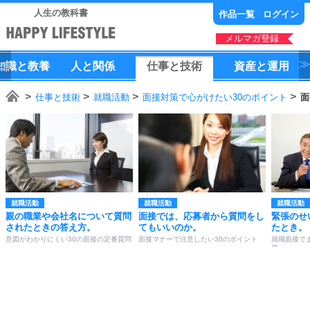
人生の教科書
作品一覧
ログイン
メルマガ登録
知識
と
教養
人
と
関係
仕事
と
技術
資産
と
運用
仕事と技術
就職活動
面接対策で心がけたい30のポイント
面
就職活動
就職活動
就職活動
親の職業や会社名について質問
面接では、応募者から質問をし
緊張のせ
されたときの答え方。
てもいいのか。
たとき。
意図がわかりにくい30の面接の定番質問
面接マナーで注意したい30のポイント
就職面接で
ー