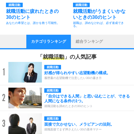
就職活動
就職活動
就職活動に疲れたときの
就職活動がうまくいかな
30のヒント
いときの30のヒント
あなたの希望とは、誰かを救う可能性。
就職は、諦めなければ、必ず達成でき
る。
カテゴリランキング
総合ランキング
「
就職活動
」の人気記事
就職活動
1
好感が得られやすい志望動機の構成。
履歴書の志望動機で注意したい30の書き方
就職活動
2
「自分はできる人間」と思い込むことが、できる
人間になる条件の1つ。
就職活動を諦めたときの30のヒント
就職活動
3
面接で欠かせない、メラビアンの法則。
就職面接でまず押さえたい30の基本マナー