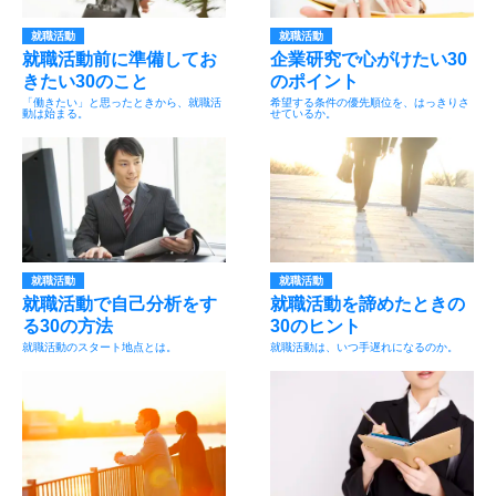
就職活動
就職活動
就職活動前に準備してお
企業研究で心がけたい30
きたい30のこと
のポイント
「働きたい」と思ったときから、就職活
希望する条件の優先順位を、はっきりさ
動は始まる。
せているか。
就職活動
就職活動
就職活動で自己分析をす
就職活動を諦めたときの
る30の方法
30のヒント
就職活動のスタート地点とは。
就職活動は、いつ手遅れになるのか。