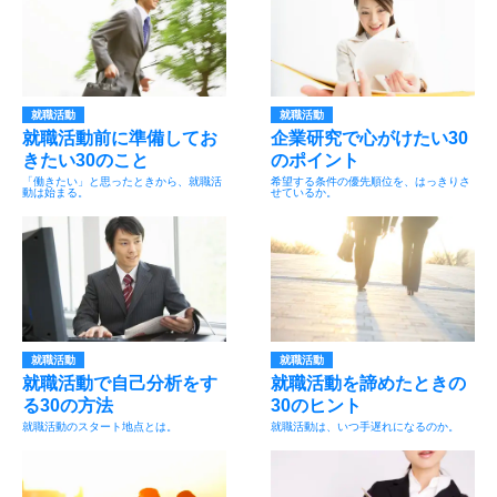
就職活動
就職活動
就職活動前に準備してお
企業研究で心がけたい30
きたい30のこと
のポイント
「働きたい」と思ったときから、就職活
希望する条件の優先順位を、はっきりさ
動は始まる。
せているか。
就職活動
就職活動
就職活動で自己分析をす
就職活動を諦めたときの
る30の方法
30のヒント
就職活動のスタート地点とは。
就職活動は、いつ手遅れになるのか。