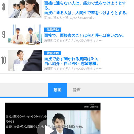
面接に通らない人は、能力で差をつけようとす
8
る。
面接に通る人は、人間性で差をつけようとする。
面接に通る人と通らない人の30の違い
就職活動
9
面接で、面接官のことは何と呼べば良いのか。
就職面接でまず押さえたい30の基本マナー
就職活動
10
面接で必ず聞かれる質問は3つ。
自己紹介・自己PR・志望動機。
就職面接でまず押さえたい30の基本マナー
動画
音声
ストレス対策
1
他人と比べない。
いっそのこと、他人を見ない。
いらいらしない人になる30の方法
プラス思考
2
ポジティブになれない原因は、行動しないから。
ポジティブ思考になる30の方法