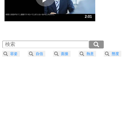
ストレス対策
3
人生、なんとかなるもの。
2:01
気楽に生きる30の方法
1.0倍速 （474KB 2分1秒）
1.5倍速 （317KB 1分20秒）
自分磨き
4
器の大きい人は、怒りを優しさで表現する。
2.0倍速 （238KB 1分0秒）
器の大きい人になる30の方法
2.5倍速 （190KB 48秒）
容姿
自信
面接
熱意
態度
3.0倍速 （159KB 40秒）
プラス思考
5
ネガティブな人は、複雑に考える。
3.5倍速 （136KB 34秒）
ポジティブな人は、シンプルに考える。
4.0倍速 （119KB 30秒）
ポジティブ思考になる30の方法
ストレス対策
6
価値観を捨てると、いらいらも消える。
いらいらしない人になる30の方法
プラス思考
7
気持ちはなくていいから、とにかく癖にしてしま
う。
ポジティブ思考になる30の方法