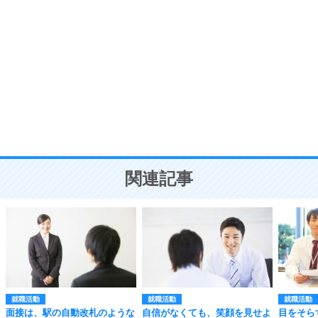
自分磨き
8
いらない物は、徹底的に捨てる。
気品と美しさを身につける30の方法
勉強法
9
謙虚な人こそ、本当に強い人。
頭の使い方がうまくなる30の方法
恋愛学
10
人を好きになったら、まず相手を徹底的に信じる
ことが大切。
恋する人が知っておきたい30の大切なこと
関連記事
就職活動
就職活動
就職活動
面接は、駅の自動改札のような
自信がなくても、笑顔を見せよ
目をそら