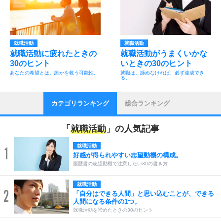
就職活動
就職活動
就職活動に疲れたときの
就職活動がうまくいかな
30のヒント
いときの30のヒント
あなたの希望とは、誰かを救う可能性。
就職は、諦めなければ、必ず達成でき
る。
カテゴリランキング
総合ランキング
「
就職活動
」の人気記事
就職活動
1
好感が得られやすい志望動機の構成。
履歴書の志望動機で注意したい30の書き方
就職活動
2
「自分はできる人間」と思い込むことが、できる
人間になる条件の1つ。
就職活動を諦めたときの30のヒント