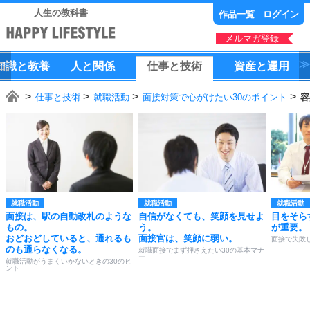
人生の教科書
作品一覧
ログイン
メルマガ登録
知識
と
教養
人
と
関係
仕事
と
技術
資産
と
運用
仕事と技術
就職活動
面接対策で心がけたい30のポイント
容
就職活動
就職活動
就職活動
面接は、駅の自動改札のような
自信がなくても、笑顔を見せよ
目をそら
もの。
う。
が重要。
おどおどしていると、通れるも
面接官は、笑顔に弱い。
面接で失敗
のも通らなくなる。
就職面接でまず押さえたい30の基本マナ
ー
就職活動がうまくいかないときの30のヒ
ント