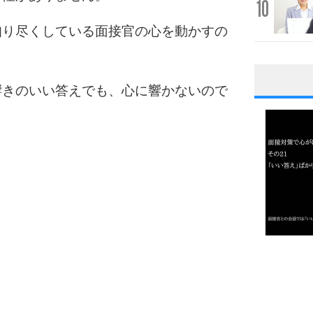
10
知り尽くしている面接官の心を動かすの
響きのいい答えでも、心に響かないので
1
2
3
1.0倍
1.5倍
4
2.0倍
2.5倍