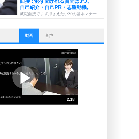
面接で必ず聞かれる質問は3つ。
自己紹介・自己PR・志望動機。
就職面接でまず押さえたい30の基本マナー
動画
音声
ストレス対策
他人と比べない。
いっそのこと、他人を見ない。
いらいらしない人になる30の方法
プラス思考
ポジティブになれない原因は、行動
しないから。
ポジティブ思考になる30の方法
ストレス対策
2:18
人生、なんとかなるもの。
気楽に生きる30の方法
速 （544KB 2分18秒）
速 （363KB 1分32秒）
自分磨き
器の大きい人は、怒りを優しさで表
速 （272KB 1分9秒）
現する。
速 （218KB 55秒）