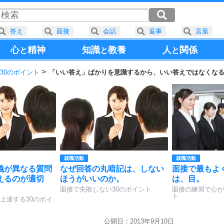
答え
面接
会話
返事
言葉
心
精神
知識
教養
人
関係
と
と
と
30のポイント
「いい答え」ばかりを意識するから、いい答えではなくな
就職活動
就職活動
義が異なる質問
なぜ回答の丸暗記は、しない
面接で最もよ
えるのが適切
ほうがいいのか。
は、目。
面接で失敗しない30のポイント
面接の練習で心が
ト
上達する30のポイ
公開日：2013年9月10日