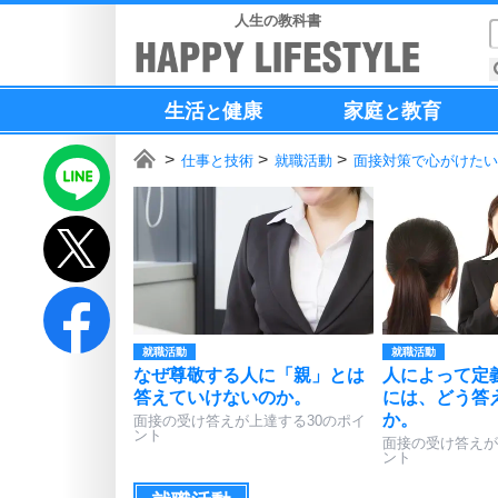
人生の教科書
生活
健康
家庭
教育
と
と
仕事と技術
就職活動
面接対策で心がけたい
就職活動
就職活動
なぜ尊敬する人に「親」とは
人によって定
答えていけないのか。
には、どう答
か。
面接の受け答えが上達する30のポイ
ント
面接の受け答えが
ント