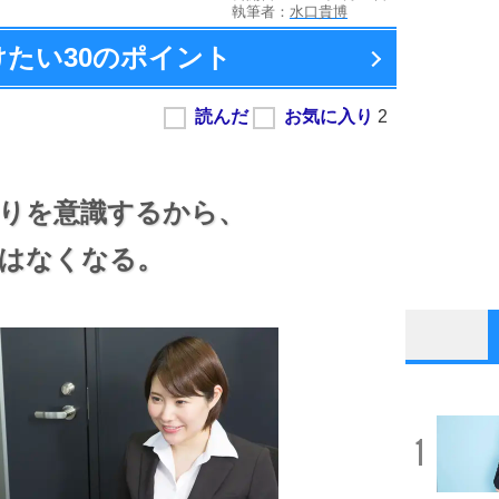
執筆者：
水口貴博
けたい
30のポイント
りを意識するから、
はなくなる。
1