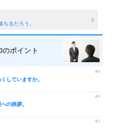
落ちるだろう。
0のポイント
わくしていますか。
親への挨拶。