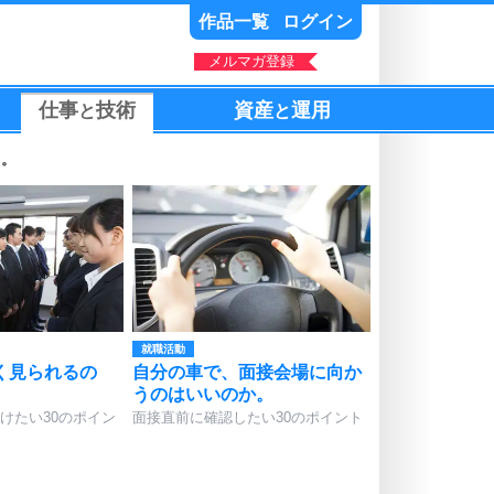
作品一覧
ログイン
メルマガ登録
仕事
技術
資産
運用
と
と
る。
就職活動
く見られるの
自分の車で、面接会場に向か
うのはいいのか。
けたい30のポイン
面接直前に確認したい30のポイント