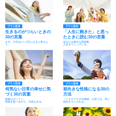
プラス思考
プラス思考
生きるのがつらいときの
「人生に飽きた」と思っ
30の言葉
たときに読む30の言葉
まず、今日はいい1日になると考えよ
あなたは偉大な芸術家。
う。
人生をつくっている。
プラス思考
プラス思考
何気ない日常の幸せに気
前向きな性格になる30の
づく30の言葉
方法
朝食はガソリン。
「ハクナマタタの精神」を持てば、常に
朝食を食べるから、元気も出る。
前向きでいられる。