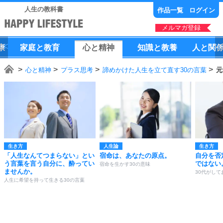
人生の教科書
作品一覧
ログイン
メルマガ登録
康
家庭
と
教育
心
と
精神
知識
と
教養
人
と
関
心と精神
プラス思考
諦めかけた人生を立て直す30の言葉
元
生き方
人生論
生き方
「人生なんてつまらない」とい
宿命は、あなたの原点。
自分を否
う言葉を言う自分に、酔ってい
ではない
宿命を生かす30の意味
ませんか。
30代がして
人生に希望を持って生きる30の言葉