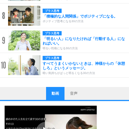
プラス思考
8
「積極的な人間関係」でポジティブになる。
ポジティブ思考になる30の方法
プラス思考
9
「明るい人」になりたければ「行動する人」にな
ればいい。
明るい性格になる30の方法
プラス思考
10
すべてうまくいかないときは、神様からの「休憩
しろ」というメッセージ。
暗い気持ちがぱっと明るくなる30の方法
動画
音声
ストレス対策
1
他人と比べない。
いっそのこと、他人を見ない。
いらいらしない人になる30の方法
プラス思考
2
ポジティブになれない原因は、行動しないから。