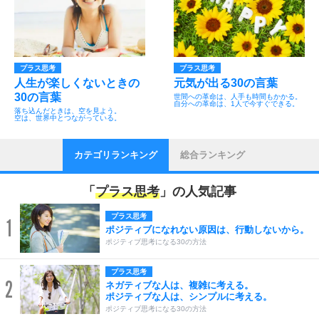
プラス思考
プラス思考
人生が楽しくないときの
元気が出る30の言葉
30の言葉
世間への革命は、人手も時間もかかる。
自分への革命は、1人で今すぐできる。
落ち込んだときは、空を見よう。
空は、世界中とつながっている。
カテゴリランキング
総合ランキング
「
プラス思考
」の人気記事
プラス思考
1
ポジティブになれない原因は、行動しないから。
ポジティブ思考になる30の方法
プラス思考
2
ネガティブな人は、複雑に考える。
ポジティブな人は、シンプルに考える。
ポジティブ思考になる30の方法