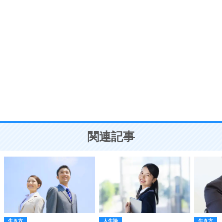
ポジティブ思考になる30の方法
自分磨き
8
いらない物は、徹底的に捨てる。
気品と美しさを身につける30の方法
勉強法
9
謙虚な人こそ、本当に強い人。
頭の使い方がうまくなる30の方法
恋愛学
10
人を好きになったら、まず相手を徹底的に信じる
ことが大切。
恋する人が知っておきたい30の大切なこと
関連記事
生き方
人生論
生き方