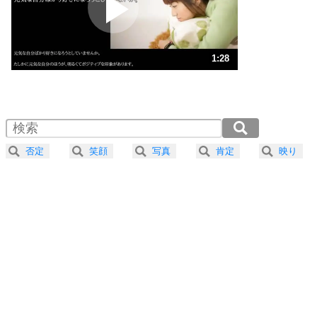
ポジティブ思考になる30の方法
ストレス対策
3
人生、なんとかなるもの。
1:28
気楽に生きる30の方法
1.0倍速 （347KB 1分28秒）
1.5倍速 （232KB 59秒）
自分磨き
4
器の大きい人は、怒りを優しさで表現する。
2.0倍速 （174KB 44秒）
器の大きい人になる30の方法
2.5倍速 （140KB 35秒）
否定
笑顔
写真
肯定
映り
3.0倍速 （116KB 29秒）
プラス思考
5
ネガティブな人は、複雑に考える。
3.5倍速 （100KB 25秒）
ポジティブな人は、シンプルに考える。
4.0倍速 （87KB 22秒）
ポジティブ思考になる30の方法
ストレス対策
6
価値観を捨てると、いらいらも消える。
いらいらしない人になる30の方法
プラス思考
7
気持ちはなくていいから、とにかく癖にしてしま
う。