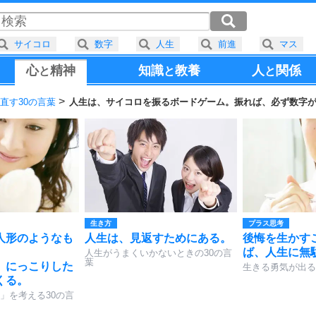
サイコロ
数字
人生
前進
マス
心
精神
知識
教養
人
関係
と
と
と
直す30の言葉
人生は、サイコロを振るボードゲーム。振れば、必ず数字
生き方
プラス思考
人形のようなも
人生は、見返すためにある。
後悔を生かす
ば、人生に無
人生がうまくいかないときの30の言
葉
、にっこりした
生きる勇気が出る
くる。
」を考える30の言