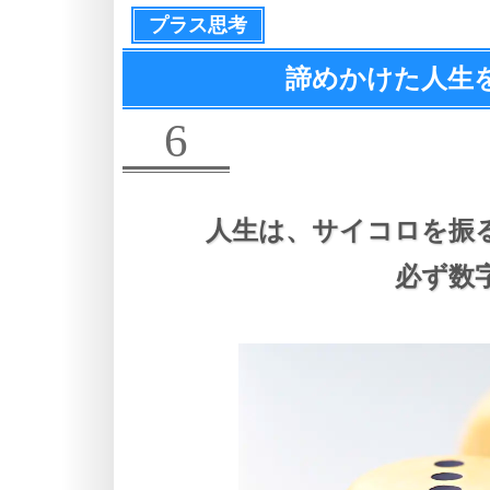
プラス思考
諦めかけた人生
6
人生は、
サイコロを振
必ず数