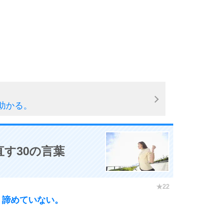
9
10
助かる。
す30の言葉
、諦めていない。