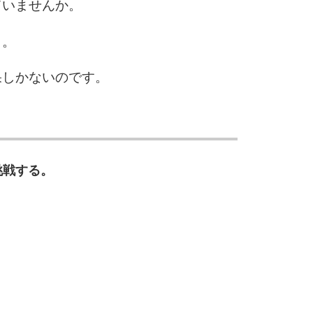
ていませんか。
2.5倍
3.0倍
う。
3.5倍
5
4.0倍
果しかないのです。
6
挑戦する。
7
8