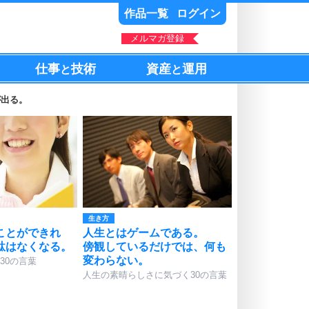
作品一覧
ログイン
メルマガ登録
仕事
技術
資産
運用
と
と
が出る。
生き方
ことができれ
人生とはゲームである。
駄はなくなる。
傍観しているだけでは、何も
変わらない。
30の言葉
人生の素晴らしさに気づく30の言葉