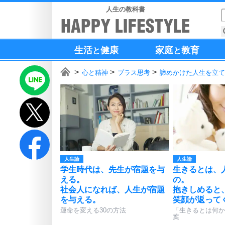
人生の教科書
生活
健康
家庭
教育
と
と
心と精神
プラス思考
諦めかけた人生を立て
人生論
人生論
学生時代は、先生が宿題を与
生きるとは、
える。
の。
社会人になれば、人生が宿題
抱きしめると
を与える。
笑顔が返って
運命を変える30の方法
「生きるとは何か
葉