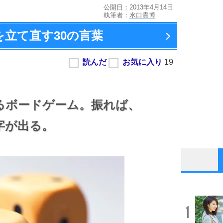
公開日：2013年4月14日
執筆者：
水口貴博
を立て直す
30の言葉
るボードゲーム。
振れば、
字が出る。
1