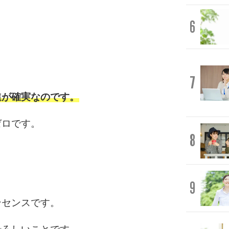
6
7
進が確実なのです。
ゼロです。
8
」
9
ンセンスです。