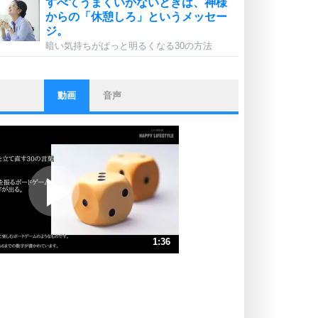
すべてうまくいかないときは、神様
からの「休憩しろ」というメッセー
ジ。
暗い気持ちがぱっと明るくなる30の方法
動画
音声
ストレス対策
他人と比べない。
いっそのこと、他人を見ない。
いらいらしない人になる30の方法
プラス思考
ポジティブになれない原因は、行動
しないから。
ポジティブ思考になる30の方法
ストレス対策
1:36
人生、なんとかなるもの。
気楽に生きる30の方法
速 （377KB 1分36秒）
速 （251KB 1分4秒）
自分磨き
器の大きい人は、怒りを優しさで表
速 （189KB 48秒）